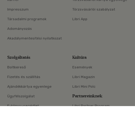
Impresszum
Törzsvásárlói szabályzat
Társadalmi programok
Libri App
Adományozás
Akadálymentesítési nyilatkozat
Szolgáltatás
Kultúra
Boltkereső
Események
Fizetés és szállítás
Libri Magazin
Ajándékkártya egyenlege
Libri Mini Polc
Partnereinknek
Ügyfélszolgálat
E-könyv-segédlet
Libri Partner Program
×
Elállási nyilatkozat
Médiaajánlat