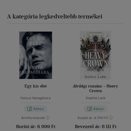
A kategória legkedveltebb termékei
Egy kis élet
Alvilági románc - Heavy
Crown
Hanya Yanagihara
Sophie Lark
Könyv
Könyv
Árinformációk
Kiadói ár:
6 790 Ft
Borító ár:
8 999 Ft
Bevezető ár:
6 111 Ft