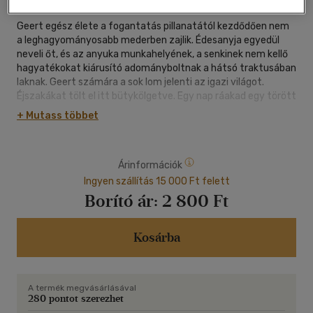
Geert egész élete a fogantatás pillanatától kezdődően nem
a leghagyományosabb mederben zajlik. Édesanyja egyedül
neveli őt, és az anyuka munkahelyének, a senkinek nem kellő
hagyatékokat kiárusító adományboltnak a hátsó traktusában
laknak. Geert számára a sok lom jelenti az igazi világot.
Éjszakákat tölt el itt bütykölgetve. Egy nap ráakad egy törött
Stradivari-hegedűre és mellette a hegedű hangját rögzítő
+ Mutass többet
felvételre. A zene hatására a raktári kanapék faanyagát
felhasználva először kipótolja a repedéseket a hegedű
testén, majd pontos másolatok elkészítéséhez fog.
Árinformációk
Hegedűkészítőként meggazdagszik, és végre saját házat
vehet. Itt azonban egy újabb abszurd helyzettel szembesül.
Ingyen szállítás 15 000 Ft felett
Hiába próbál megszabadulni elődje postagalambjától, az
Borító ár:
2 800 Ft
természetéből adódóan mindig visszatér hozzá. A galambnak
különös ismeretségeket és egészen groteszk kalandokat
köszönhet, hogy végül az olvasóval együtt belássa, a
Kosárba
bennünket körülvevő világ - akárcsak ő maga - nem is olyan
fura, sokkal inkább csodálatosan és szerethetően különleges.
A termék megvásárlásával
280 pontot szerezhet