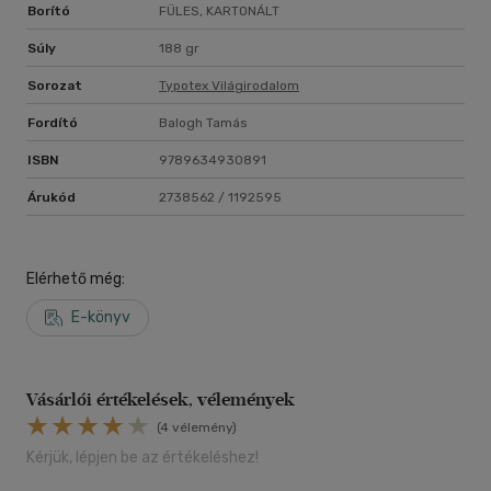
Borító
FÜLES, KARTONÁLT
Súly
188 gr
Sorozat
Typotex Világirodalom
Fordító
Balogh Tamás
ISBN
9789634930891
Árukód
2738562 / 1192595
Elérhető még:
E-könyv
Vásárlói értékelések, vélemények
(4 vélemény)
Kérjük, lépjen be az értékeléshez!