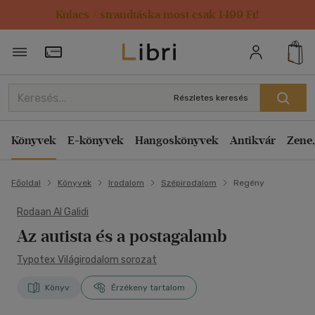
Kulacs / strandtáska most csak 1499 Ft!
Törzsvásárlói Kártya adatai
Részletes keresés
Könyvek
E-könyvek
Hangoskönyvek
Antikvár
Zene,
Főoldal
Könyvek
Irodalom
Szépirodalom
Regény
Rodaan Al Galidi
Az autista és a postagalamb
Typotex Világirodalom sorozat
Könyv
Érzékeny tartalom