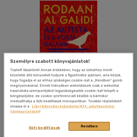
Személyre szabott könyvajánlatok!
Tisztelt Vásárlónk! Annak érdekében, hogy az ízléséhez minél
közelebb álló könyveket tudjunk a figyelmébe ajánlani, arra kérjük,
hogy fogadja el az ehhez szükséges cookie-kat a „Rendben” gomb
megnyomásával. Ennek hiányában weboldalunk csak a weboldal
használata szempontjából legszükségesebb cookie-kat telepíti a
böngészőjébe, de cookie-preferenciáit később is bármikor
módosíthatja a Süti beállítások menüpontban. További részletekért
Kívánságlistához adom
Megosztom
olvassa el a
Libri Könyvkereskedelmi Kft. adatkezelési
tájékoztatóját
!
(4 vélemény)
Rendben
Süti beállítások
Typotex Kiadó
|
2020
|
magyar nyelvű
|
füles, kartonált
|
159
oldal