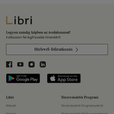
Libri
Legyen mindig képben az irodalommal!
Iratkozzon fel legfrissebb híreinkért!
Hírlevél-feliratkozás
Libri a Facebookon
Libri a Youtube-on
Libri az Instagramon
Libri a LinkedInen
Libri applikáció Szerezd meg: Google P
Libri applikáció 
Libri
Törzsvásárlói Program
Rólunk
Törzsvásárlói Programunkról
Karrier
Törzsvásárlói Kártya egyenlege