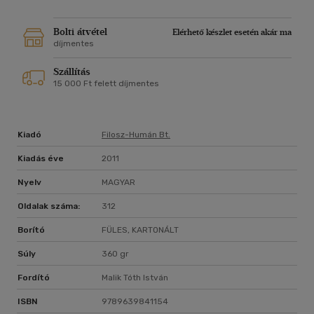
Bolti átvétel
Elérhető készlet esetén akár ma
díjmentes
Szállítás
15 000 Ft felett díjmentes
Kiadó
Filosz-Humán Bt.
Kiadás éve
2011
Nyelv
MAGYAR
Oldalak száma:
312
Borító
FÜLES, KARTONÁLT
Súly
360 gr
Fordító
Malik Tóth István
ISBN
9789639841154