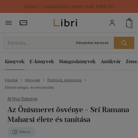
Kulacs / strandtáska most csak 1499 Ft!
Törzsvásárlói Kártya adatai
Részletes keresés
Könyvek
E-könyvek
Hangoskönyvek
Antikvár
Zene,
Főoldal
Könyvek
Életmód, egészség
Életstratégia, érvényesülés
Arthur Osborne
Az Önismeret ösvénye
- Srí Ramana
Maharsi élete és tanítása
Könyv