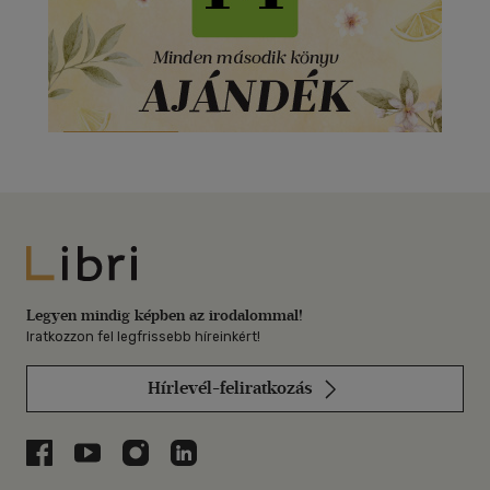
Libri
Legyen mindig képben az irodalommal!
Iratkozzon fel legfrissebb híreinkért!
Hírlevél-feliratkozás
Libri a Facebookon
Libri a Youtube-on
Libri az Instagramon
Libri a LinkedInen