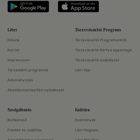
Libri applikáció Szerezd meg: Google P
Libri applikáció 
Libri
Törzsvásárlói Program
Rólunk
Törzsvásárlói Programunkról
Karrier
Törzsvásárlói Kártya egyenlege
Impresszum
Törzsvásárlói szabályzat
Társadalmi programok
Libri App
Adományozás
Akadálymentesítési nyilatkozat
Szolgáltatás
Kultúra
Boltkereső
Események
Fizetés és szállítás
Libri Magazin