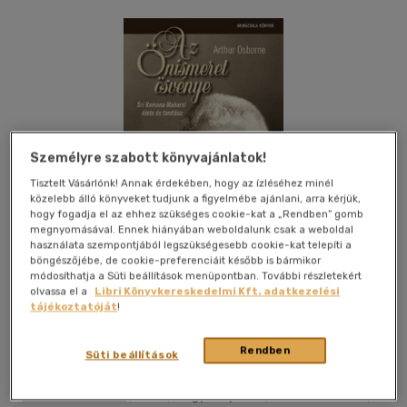
Személyre szabott könyvajánlatok!
Tisztelt Vásárlónk! Annak érdekében, hogy az ízléséhez minél
közelebb álló könyveket tudjunk a figyelmébe ajánlani, arra kérjük,
hogy fogadja el az ehhez szükséges cookie-kat a „Rendben” gomb
megnyomásával. Ennek hiányában weboldalunk csak a weboldal
használata szempontjából legszükségesebb cookie-kat telepíti a
böngészőjébe, de cookie-preferenciáit később is bármikor
módosíthatja a Süti beállítások menüpontban. További részletekért
olvassa el a
Libri Könyvkereskedelmi Kft. adatkezelési
tájékoztatóját
!
Kívánságlistához adom
Megosztom
Rendben
Süti beállítások
Filosz-Humán Bt.
|
2011
|
magyar nyelvű
|
füles, kartonált
|