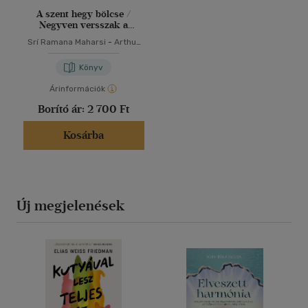
A szent hegy bölcse /
Negyven versszak a
Valóságról
Srí Ramana Maharsi
-
Arthur
Osborne
Könyv
Árinformációk
Borító ár:
2 700 Ft
Kosárba
Új megjelenések