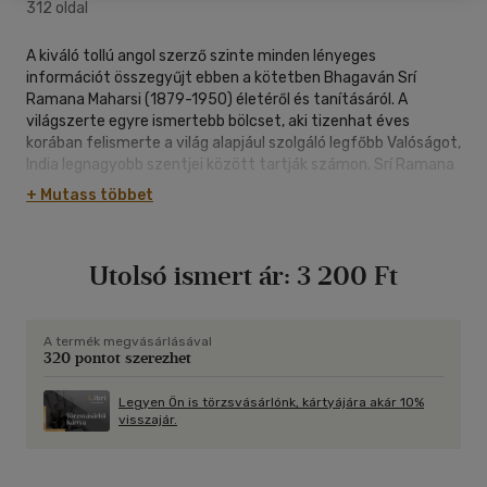
312 oldal
A kiváló tollú angol szerző szinte minden lényeges
információt összegyűjt ebben a kötetben Bhagaván Srí
Ramana Maharsi (1879-1950) életéről és tanításáról. A
világszerte egyre ismertebb bölcset, aki tizenhat éves
korában felismerte a világ alapjául szolgáló legfőbb Valóságot,
India legnagyobb szentjei között tartják számon. Srí Ramana
üzenete az, hogy az Önismeret nem valami újonnan elérendő
+ Mutass többet
dolog, hiszen nem más, mint tudatára ébredni természetes
állapotunknak, amely tiszta lét. Különösen fontos ez a könyv
korunkban, melyet a sóvárgó, ugyanakkor ellenkező
Utolsó ismert ár:
3 200 Ft
szkepticizmus jellemez. ...képessé tesz minket arra, hogy
megszabaduljunk a dogmáktól és babonáktól, a
szertartásoktól és formaságoktól, s szabad lelkekként
élhessünk. - (dr. Sz. Rádhákrisnan)
A termék megvásárlásával
320 pontot szerezhet
Legyen Ön is törzsvásárlónk, kártyájára akár 10%
visszajár.