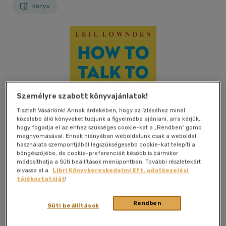
Könyv
Személyre szabott könyvajánlatok!
Tisztelt Vásárlónk! Annak érdekében, hogy az ízléséhez minél
közelebb álló könyveket tudjunk a figyelmébe ajánlani, arra kérjük,
hogy fogadja el az ehhez szükséges cookie-kat a „Rendben” gomb
megnyomásával. Ennek hiányában weboldalunk csak a weboldal
használata szempontjából legszükségesebb cookie-kat telepíti a
böngészőjébe, de cookie-preferenciáit később is bármikor
módosíthatja a Süti beállítások menüpontban. További részletekért
olvassa el a
Libri Könyvkereskedelmi Kft. adatkezelési
tájékoztatóját
!
Kívánságlistához adom
Megosztom
Rendben
Süti beállítások