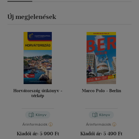
Új megjelenések
Horvátország útikönyv +
Marco Polo - Berlin
térkép
Könyv
Könyv
Árinformációk
Árinformációk
Kiadói ár:
5 990 Ft
Kiadói ár:
5 490 Ft