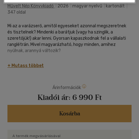
Művelt Nép Könyvkiadó
|
2026
|
magyar nyelvű
|
kartonált
|
347 oldal
Mi az a varázserő, amitől egyeseket azonnal megszeretnek
és tisztelnek? Mindenki a barátjuk (vagy ha szinglik, a
szeretőjük!) akar lenni. Gyorsan kapaszkodnak fel a vállalati
ranglétrán. Mivel magyarázható, hogy minden, amihez
nyúlnak, arannyá változik?
Az egész egyetlen dologban csúcsosodik ki: ügyesebben
+ Mutass többet
bánnak az emberekkel.
A könyv szerzője a pályáját annak szentelte, hogy
Árinformációk
megtanítson másokat sikeresen kommunikálni. A How to Talk
to Anyone 92 sikerhez vezető, könnyű, eredményes és
Kiadói ár:
6 990 Ft
bombabiztos módszert kínál, és végig viszi az olvasót a
megismerkedéstől egészen a kifinomult technikákig, amiket
az élet nagy nyertesei alkalmaznak. Ebben a számtalan
Kosárba
információval szolgáló könyvben a következőket találjuk:
9 eljárást arra, hogy lehengerlő első benyomást keltsünk
A termék megvásárlásával