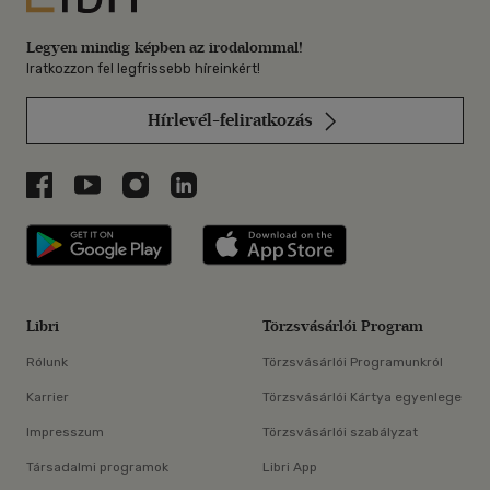
Legyen mindig képben az irodalommal!
Iratkozzon fel legfrissebb híreinkért!
Hírlevél-feliratkozás
Libri a Facebookon
Libri a Youtube-on
Libri az Instagramon
Libri a LinkedInen
Libri applikáció Szerezd meg: Google P
Libri applikáció 
Libri
Törzsvásárlói Program
Rólunk
Törzsvásárlói Programunkról
Karrier
Törzsvásárlói Kártya egyenlege
Impresszum
Törzsvásárlói szabályzat
Társadalmi programok
Libri App