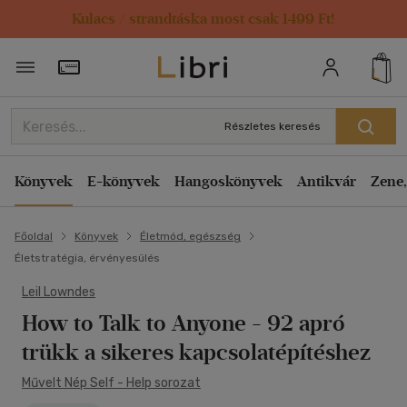
Kulacs / strandtáska most csak 1499 Ft!
Törzsvásárlói Kártya adatai
Részletes keresés
Könyvek
E-könyvek
Hangoskönyvek
Antikvár
Zene,
Főoldal
Könyvek
Életmód, egészség
Életstratégia, érvényesülés
Leil Lowndes
How to Talk to Anyone
- 92 apró
trükk a sikeres kapcsolatépítéshez
Művelt Nép Self - Help sorozat