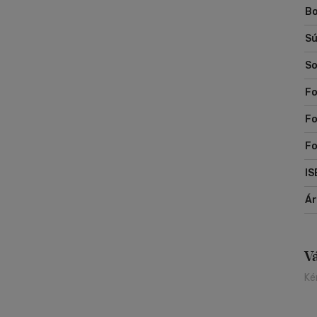
Bo
Sú
So
Fo
Fo
F
IS
Á
V
Ké