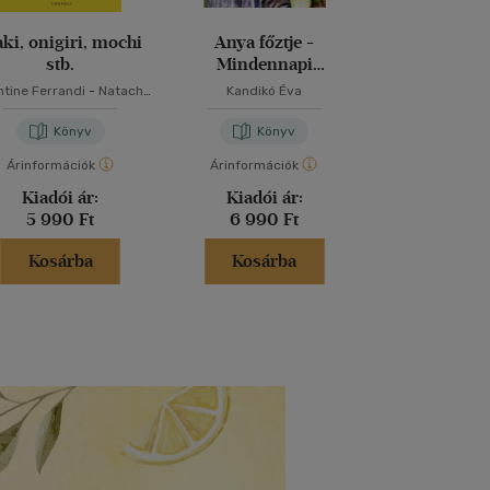
ki, onigiri, mochi
Anya főztje -
Mindmegette
stb.
Mindennapi
2026 - Gas
kedvenceink
Egészs
ntine Ferrandi
-
Natacha
Kandikó Éva
Kotchetkova
Könyv
Könyv
Kön
Árinformációk
Árinformációk
Árinformáci
Kiadói ár:
Kiadói ár:
Kiadói 
5 990 Ft
6 990 Ft
1 990 
Kosárba
Kosárba
Kosár