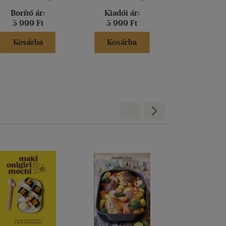
Borító ár:
Kiadói ár:
Borító 
5 999 Ft
5 999 Ft
2 499 
Kosárba
Kosárba
Kosár
Hátra
Előre