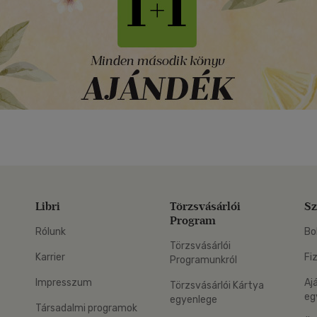
Libri
Törzsvásárlói
Sz
Program
Rólunk
Bo
Törzsvásárlói
Karrier
Fi
Programunkról
Impresszum
Aj
Törzsvásárlói Kártya
eg
egyenlege
Társadalmi programok