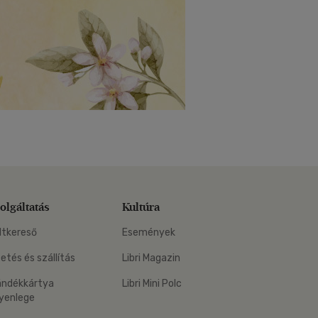
olgáltatás
Kultúra
ltkereső
Események
zetés és szállítás
Libri Magazin
ándékkártya
Libri Mini Polc
yenlege