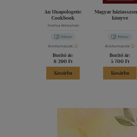
An Unapologetic
Magyar háziasszo
Cookbook
könyve
Joshua Weissman
Könyv
Könyv
Árinformációk
Árinformációk
Borító ár:
Borító ár:
8 290 Ft
5 700 Ft
Kosárba
Kosárba