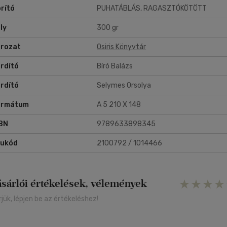
rító
PUHATÁBLÁS, RAGASZTÓKÖTÖTT
ly
300 gr
rozat
Osiris Könyvtár
rdító
Bíró Balázs
rdító
Selymes Orsolya
ormátum
A 5 210 X 148
BN
9789633898345
rukód
2100792 / 1014466
ásárlói értékelések, vélemények
rjük, lépjen be az értékeléshez!