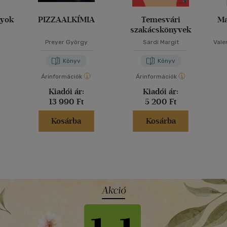
nyok
PIZZAALKÍMIA
Temesvári
Ma
szakácskönyvek
Preyer György
Sárdi Margit
Vale
Könyv
Könyv
Árinformációk
Árinformációk
Kiadói ár:
Kiadói ár:
13 990 Ft
5 200 Ft
Kosárba
Kosárba