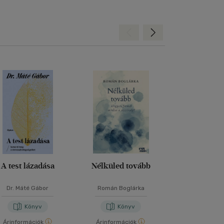
Hátra
Előre
A test lázadása
Nélküled tovább
Elmélked
Dr. Máté Gábor
Román Boglárka
Marcus Aur
Könyv
Könyv
Kön
Árinformációk
Árinformációk
Árinformáci