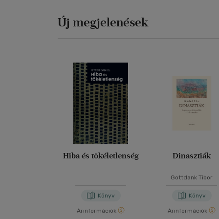
Új megjelenések
Hiba és tökéletlenség
Dinasztiák
Gottdank Tibor
Könyv
Könyv
Árinformációk
Árinformációk