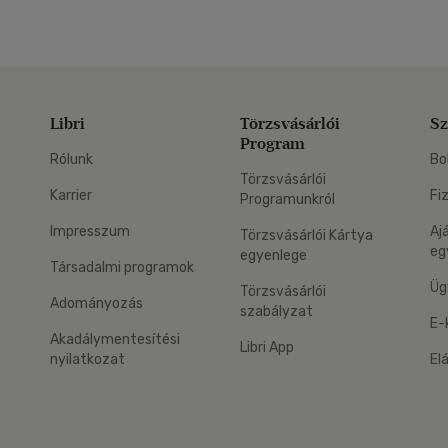
Libri
Törzsvásárlói
Sz
Program
Rólunk
Bo
Törzsvásárlói
Karrier
Fi
Programunkról
Impresszum
Aj
Törzsvásárlói Kártya
eg
egyenlege
Társadalmi programok
Üg
Törzsvásárlói
Adományozás
szabályzat
E-
Akadálymentesítési
Libri App
nyilatkozat
El
eg: Google Play
 applikáció Letölthető az App Store-ból