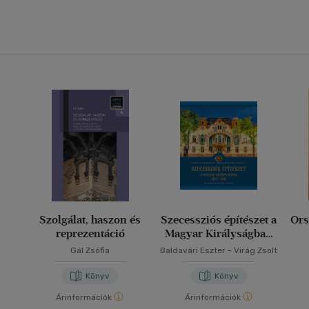
Szolgálat, haszon és
Szecessziós építészet a
Ors
reprezentáció
Magyar Királyságban
(1893-1918)
Gál Zsófia
Baldavári Eszter
-
Virág Zsolt
Könyv
Könyv
Árinformációk
Árinformációk