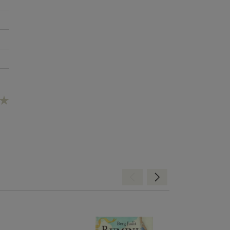
Hátra
Előre