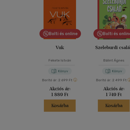
Bolti és online
Bolti és onlin
Vuk
Szeleburdi csal
Fekete István
Bálint Ágnes
Könyv
Könyv
Borító ár:
2 699 Ft
Borító ár:
2 499 Ft
Akciós ár:
Akciós ár:
1 889 Ft
1 749 Ft
Kosárba
Kosárba