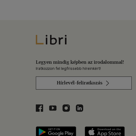
Libri
Legyen mindig képben az irodalommal!
Iratkozzon fel legfrissebb híreinkért!
Hírlevél-feliratkozás
Libri a Facebookon
Libri a Youtube-on
Libri az Instagramon
Libri a LinkedInen
Libri applikáció Szerezd m
Libri