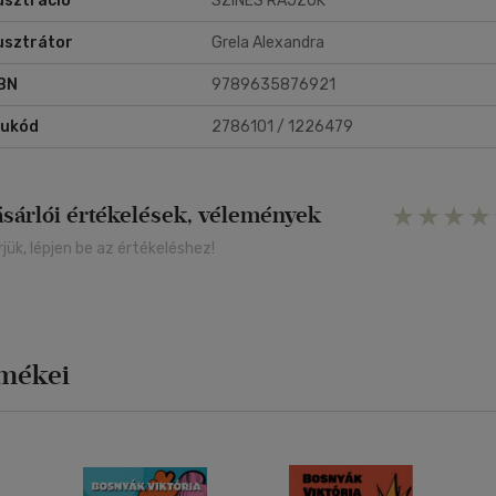
lusztráció
SZÍNES RAJZOK
lusztrátor
Grela Alexandra
BN
9789635876921
rukód
2786101 / 1226479
ásárlói értékelések, vélemények
rjük, lépjen be az értékeléshez!
rmékei