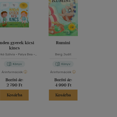
nden gyerek kicsi
Rumini
Reckless - A
kincs
kó Szilvia
-
Palya Bea
-
Berg Judit
Lauren Rob
Szabó T. Anna
Könyv
Könyv
Kön
Árinformációk
Árinformációk
Árinformáci
Borító ár:
Borító ár:
Borító 
2 790 Ft
4 990 Ft
5 499 
Kosárba
Kosárba
Kosár