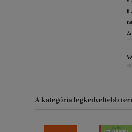
Il
Il
IS
Á
V
Ké
A kategória legkedveltebb te