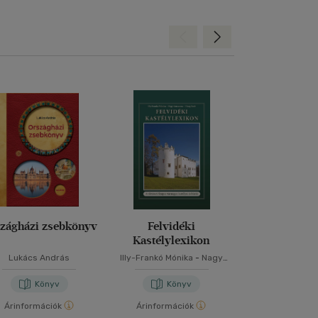
Hátra
Előre
zágházi zsebkönyv
Felvidéki
A megújulá
Kastélylexikon
Lukács András
Illy-Frankó Mónika
-
Nagy
Zsuzsanna
-
Virág Zsolt
Könyv
Könyv
Kön
Árinformációk
Árinformációk
Árinformáci