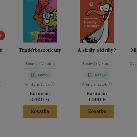
e
ád
Tündérboszorkány
A sirály a király?
Mi
Bosnyák Viktória
Bosnyák Viktória
Gyur
Könyv
Könyv
Árinformációk
Árinformációk
Borító ár:
Borító ár:
3 600 Ft
3 090 Ft
Kosárba
Kosárba