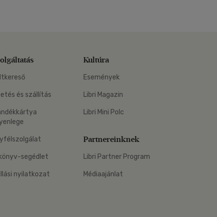
olgáltatás
Kultúra
ltkereső
Események
zetés és szállítás
Libri Magazin
ándékkártya
Libri Mini Polc
yenlege
Partnereinknek
yfélszolgálat
könyv-segédlet
Libri Partner Program
állási nyilatkozat
Médiaajánlat