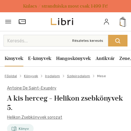
Kulacs / strandtáska most csak 1499 Ft!
Törzsvásárlói Kártya adatai
Részletes keresés
Könyvek
E-könyvek
Hangoskönyvek
Antikvár
Zene,
Főoldal
Könyvek
Irodalom
Szépirodalom
Mese
Antoine De Saint-Exupéry
A kis herceg
- Helikon zsebkönyvek
5.
Helikon Zsebkönyvek sorozat
Könyv