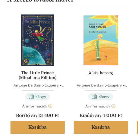
The Little Prince
A kis herceg
(MinaLima Edition)
Antoine De Saint-Exupéry
-
Antoine De Saint-Exupéry
-
Murat Ukray
Varsányi József
Könyv
Könyv
Árinformációk
Árinformációk
Borító ár:
13 490 Ft
Kiadói ár:
4 000 Ft
Kosárba
Kosárba