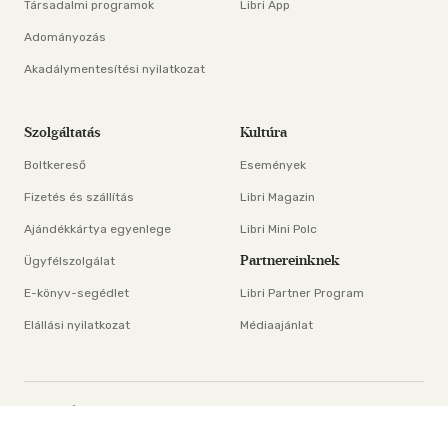
Társadalmi programok
Libri App
Adományozás
Akadálymentesítési nyilatkozat
Szolgáltatás
Kultúra
Boltkereső
Események
Fizetés és szállítás
Libri Magazin
Ajándékkártya egyenlege
Libri Mini Polc
Partnereinknek
Ügyfélszolgálat
E-könyv-segédlet
Libri Partner Program
Elállási nyilatkozat
Médiaajánlat
×
ÁSZF
Adatvédelem
Oldaltérkép
Süti beállítások
© Libri Könyvkereskedelmi Kft. Minden jog fenntartva!