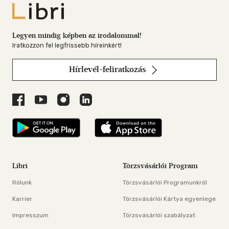
Libri
Legyen mindig képben az irodalommal!
Iratkozzon fel legfrissebb híreinkért!
Hírlevél-feliratkozás
Libri a Facebookon
Libri a Youtube-on
Libri az Instagramon
Libri a LinkedInen
Libri applikáció Szerezd meg: Google P
Libri applikáció 
Libri
Törzsvásárlói Program
Rólunk
Törzsvásárlói Programunkról
Karrier
Törzsvásárlói Kártya egyenlege
Impresszum
Törzsvásárlói szabályzat