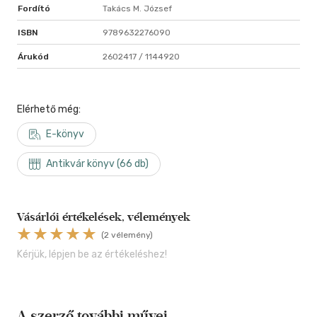
Fordító
Takács M. József
ISBN
9789632276090
Árukód
2602417 / 1144920
Elérhető még:
E-könyv
Antikvár könyv (66 db)
Vásárlói értékelések, vélemények
(2 vélemény)
Kérjük, lépjen be az értékeléshez!
A szerző további művei