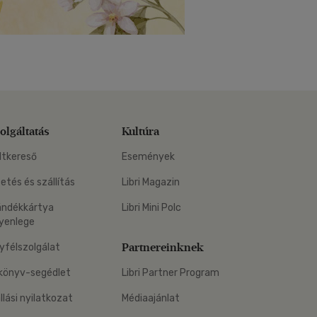
olgáltatás
Kultúra
ltkereső
Események
zetés és szállítás
Libri Magazin
ándékkártya
Libri Mini Polc
yenlege
Partnereinknek
yfélszolgálat
könyv-segédlet
Libri Partner Program
állási nyilatkozat
Médiaajánlat