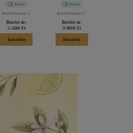
Könyv
Könyv
Kön
Árinformációk
Árinformációk
Árinformáci
Borító ár:
Borító ár:
Borító 
5 590 Ft
3 900 Ft
2 930 
Kosárba
Kosárba
Kosár