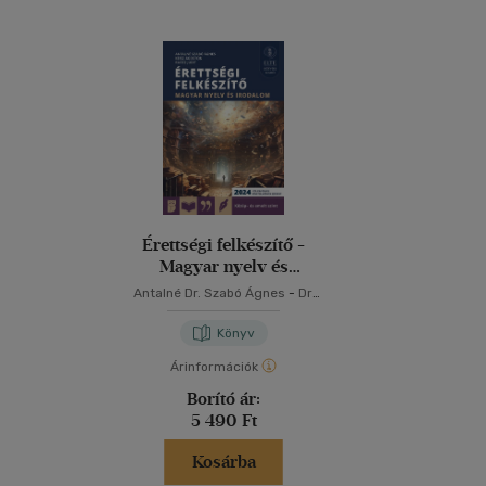
gr
al
ny
ta
ta
am
ös
na
sz
el
fr
Érettségi felkészítő -
ku
Magyar nyelv és
ki
irodalom közép- és
Antalné Dr. Szabó Ágnes
-
Dr.
emelt szint
Raátz Judit
-
Keisz Ágoston
Könyv
Árinformációk
Borító ár:
5 490 Ft
Kosárba