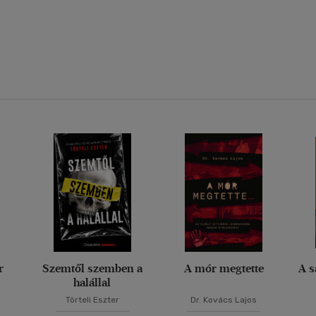
r
Szemtől szemben a
A mór megtette
A s
halállal
Törteli Eszter
Dr. Kovács Lajos