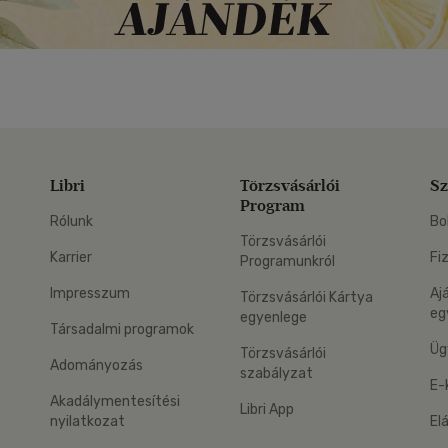
Libri
Törzsvásárlói
Sz
Program
Rólunk
Bo
Törzsvásárlói
Karrier
Fi
Programunkról
Impresszum
Aj
Törzsvásárlói Kártya
eg
egyenlege
Társadalmi programok
Üg
Törzsvásárlói
Adományozás
szabályzat
E-
Akadálymentesítési
Libri App
nyilatkozat
El