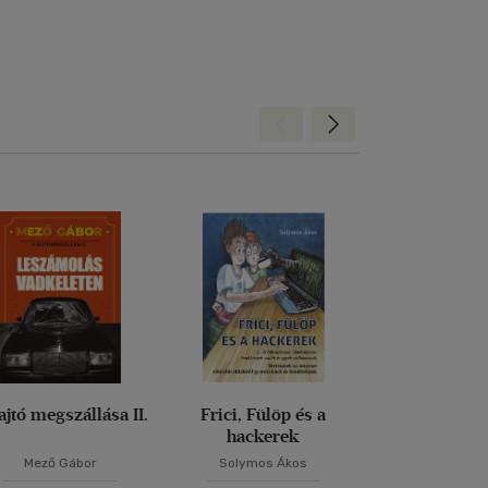
Hátra
Előre
ajtó megszállása II.
Frici, Fülöp és a
Esély nél
hackerek
Tragédiák tes
Mező Gábor
Solymos Ákos
Dr. Jekkel Ga