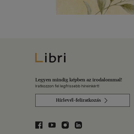
Libri
Legyen mindig képben az irodalommal!
Iratkozzon fel legfrissebb híreinkért!
Hírlevél-feliratkozás
Libri a Facebookon
Libri a Youtube-on
Libri az Instagramon
Libri a LinkedInen