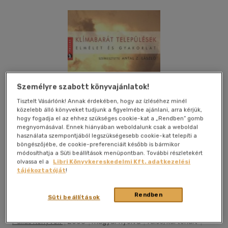
Személyre szabott könyvajánlatok!
Tisztelt Vásárlónk! Annak érdekében, hogy az ízléséhez minél
közelebb álló könyveket tudjunk a figyelmébe ajánlani, arra kérjük,
hogy fogadja el az ehhez szükséges cookie-kat a „Rendben” gomb
megnyomásával. Ennek hiányában weboldalunk csak a weboldal
használata szempontjából legszükségesebb cookie-kat telepíti a
böngészőjébe, de cookie-preferenciáit később is bármikor
módosíthatja a Süti beállítások menüpontban. További részletekért
olvassa el a
Libri Könyvkereskedelmi Kft. adatkezelési
tájékoztatóját
!
Kívánságlistához adom
Megosztom
Rendben
Süti beállítások
Pallas Könyvek
|
2008
|
magyar nyelvű
|
füles, kartonált
|