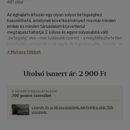
481 oldal
Az éghajlatváltozás egy olyan súlyos betegséghez
hasonlítható, amelynek következményeit ma már minden
ember és minden társadalom közvetlenül
megtapasztalhatja. E súlyos és egyre súlyosabbá váló
,,betegség" oka - mai tudásunk szerint - a megfékezhetetlen
növekedés, amelynek csak egyik, de legsúlyosabb, ,,tünete" az
éghajlatváltozás. A ,,diagnózis" felismerése után
+ Mutass többet
megkezdődött a megfelelő ,,gyógymódok" keresése, amely
azonban eddig nem vezetett eredményre. Az
éghajlatváltozás, azonban az elmúlt években e ,,betegség"
Utolsó ismert ár:
2 900 Ft
olyan súlyos ,,tünetévé" vált, amelynek hatására egyre
többen felismerték, hogy a Természet és a Társadalom
közötti egészséges kapcsolat már elviselhetetlen módon
megromlott. Ez a felismerés a lehetséges ,,gyógymódok"
A termék megvásárlásával
290 pontot szerezhet
keresését minden eddiginél intenzívebbé tette és a Föld
számos országában egyre több városban és faluban is keresik
a gyógyulás lehetőségeit. A Klímabarát települések ehhez az
Legyen Ön is törzsvásárlónk, kártyájára akár 10%
visszajár.
egyre kiterjedtebb tevékenységhez kapcsolódnak, abban
reményben, hogy a helyi, közösségi kezdeményezések
sokasága, egymást is erősítve, megtalálhatja a ,,betegség"