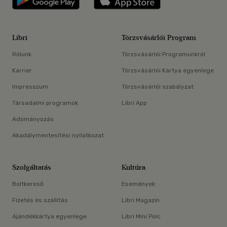
Libri
Törzsvásárlói Program
Rólunk
Törzsvásárlói Programunkról
Karrier
Törzsvásárlói Kártya egyenlege
Impresszum
Törzsvásárlói szabályzat
Társadalmi programok
Libri App
Adományozás
Akadálymentesítési nyilatkozat
Szolgáltatás
Kultúra
Boltkereső
Események
Fizetés és szállítás
Libri Magazin
Ajándékkártya egyenlege
Libri Mini Polc