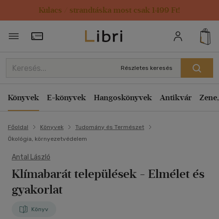
Kulacs / strandtáska most csak 1499 Ft!
Törzsvásárlói Kártya adatai
Részletes keresés
Könyvek
E-könyvek
Hangoskönyvek
Antikvár
Zene,
Főoldal
Könyvek
Tudomány és Természet
Ökológia, környezetvédelem
Antal László
Klímabarát települések
- Elmélet és
gyakorlat
Könyv