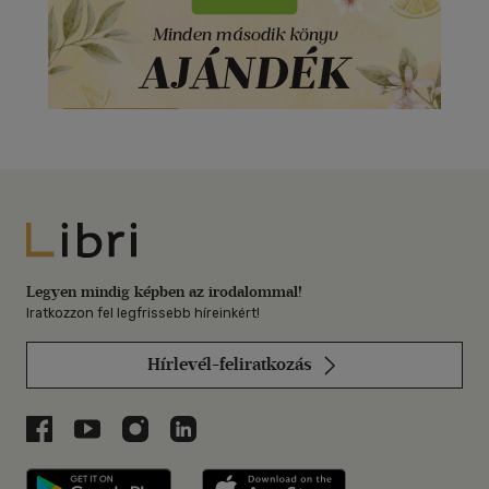
Libri
Legyen mindig képben az irodalommal!
Iratkozzon fel legfrissebb híreinkért!
Hírlevél-feliratkozás
Libri a Facebookon
Libri a Youtube-on
Libri az Instagramon
Libri a LinkedInen
Libri applikáció Szerezd meg: Google P
Libri applikáció 