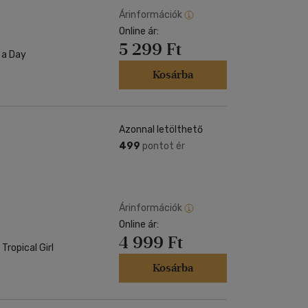
Árinformációk
Online ár:
5 299 Ft
 a Day
Kosárba
Azonnal letölthető
499
pontot ér
Árinformációk
Online ár:
4 999 Ft
Tropical Girl
Kosárba