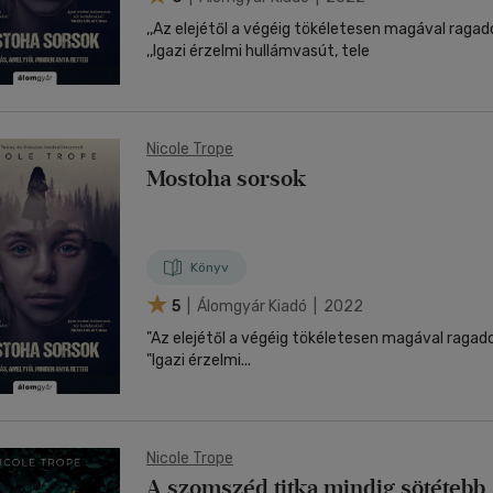
,,Az elejétől a végéig tökéletesen magával ragad
,,Igazi érzelmi hullámvasút, tele
Nicole Trope
Mostoha sorsok
Könyv
5
| Álomgyár Kiadó | 2022
"Az elejétől a végéig tökéletesen magával ragado
"Igazi érzelmi...
Nicole Trope
A szomszéd titka mindig sötétebb