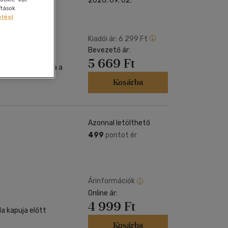
2026. 09. 02.
Kártya
Vallás, mitológia
ítások
m
lési
Képeslap
és Természet
yv
Naptár
Kiadói ár:
6 299 Ft
k
Bevezető ár:
Papír, írószer
5 669 Ft
ok
Kosárba
Azonnal letölthető
499
pontot ér
Árinformációk
Online ár:
4 999 Ft
a kapuja előtt
Kosárba