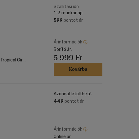
Szállítási idő:
1-3 munkanap
599
pontot ér
Árinformációk
Borító ár:
5 999 Ft
ropical Girl...
Kosárba
Azonnal letölthető
449
pontot ér
Árinformációk
Online ár: