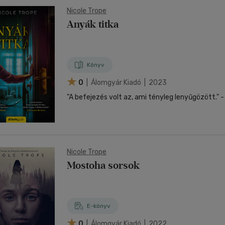
Nicole Trope
Anyák titka
Könyv
0
| Álomgyár Kiadó | 2023
"A befejezés volt az, ami tényleg lenyűgözött." - T
Nicole Trope
Mostoha sorsok
E-könyv
0
| Álomgyár Kiadó | 2022