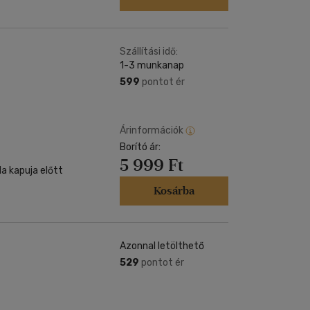
Szállítási idő:
1-3 munkanap
599
pontot ér
Árinformációk
Borító ár:
5 999 Ft
a kapuja előtt
Kosárba
Azonnal letölthető
529
pontot ér