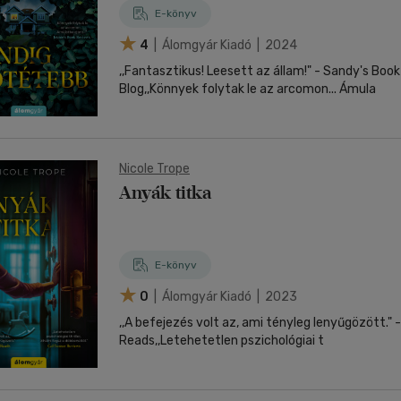
E-könyv
4
| Álomgyár Kiadó | 2024
,,Fantasztikus! Leesett az állam!" - Sandy's Book
Blog,,Könnyek folytak le az arcomon... Ámula
Nicole Trope
Anyák titka
E-könyv
0
| Álomgyár Kiadó | 2023
,,A befejezés volt az, ami tényleg lenyűgözött." - 
Reads,,Letehetetlen pszichológiai t