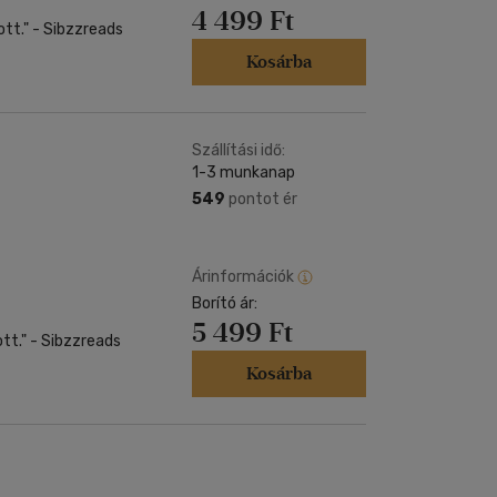
4 499 Ft
ott." - Sibzzreads
Kosárba
Szállítási idő:
1-3 munkanap
549
pontot ér
Árinformációk
Borító ár:
5 499 Ft
tt." - Sibzzreads
Kosárba