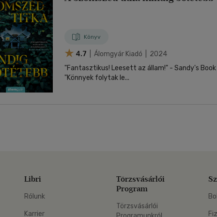
Könyv
4.7
| Álomgyár Kiadó | 2024
"Fantasztikus! Leesett az állam!" - Sandy's Book
"Könnyek folytak le...
Libri
Törzsvásárlói
Sz
Program
Rólunk
Bo
Törzsvásárlói
Karrier
Fi
Programunkról