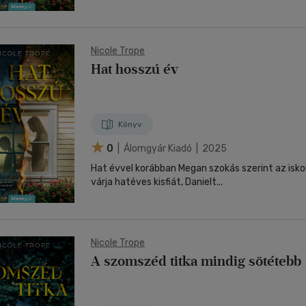
Nicole Trope
Hat hosszú év
Könyv
0
| Álomgyár Kiadó | 2025
Hat évvel korábban Megan szokás szerint az iskol
várja hatéves kisfiát, Danielt...
Nicole Trope
A szomszéd titka mindig sötétebb