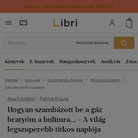
Kulacs / strandtáska most csak 1499 Ft!
Törzsvásárlói Kártya adatai
Részletes keresés
Könyvek
E-könyvek
Hangoskönyvek
Antikvár
Zene,
Főoldal
Könyvek
Gyermek és ifjúsági
Ifjúsági irodalom
Szórakoztató irodalom
Anja Fröchlich
|
Patrick Krause
Hogyan szambázott be a gáz
bratyóm a bulimra...
- A világ
legszuperebb titkos naplója