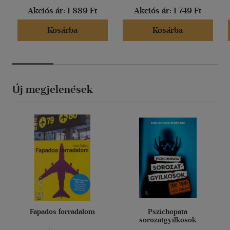
Akciós ár:
1 889 Ft
Akciós ár:
1 749 Ft
Kosárba
Kosárba
Új megjelenések
Fapados forradalom
Pszichopata
sorozatgyilkosok