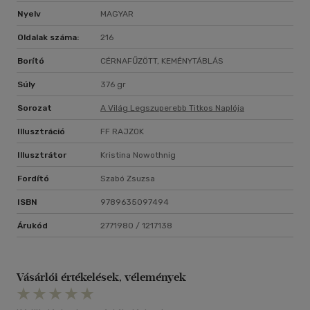
Nyelv
MAGYAR
Oldalak száma:
216
Borító
CÉRNAFŰZÖTT, KEMÉNYTÁBLÁS
Súly
376 gr
Sorozat
A Világ Legszuperebb Titkos Naplója
Illusztráció
FF RAJZOK
Illusztrátor
Kristina Nowothnig
Fordító
Szabó Zsuzsa
ISBN
9789635097494
Árukód
2771980 / 1217138
Vásárlói értékelések, vélemények