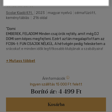
Scolar Kiadó Kft.
|
2023
|
magyar nyelvű
|
cérnafűzött,
keménytáblás
|
216 oldal
"Domi
EMBEREK, FELADOM! Minden csaj örök rejtély, amit még DJ
DOMI sem képes megfejteni. Ezért aztán megalapítottam az
FCSN-t: FUN CSAJOK NÉLKÜL. A hétvégén pedig felesketem a
srácokat e minden idők legtitkosabb klubjának a szabályaira!
Katinka
+ Mutass többet
MICSODAAA?
Domi a hétvégén szintén otthon lesz? Pedig már alig vártam,
hogy végre egy nyugodt csajbulit rendezzek. Még szerencse,
Árinformációk
hogy rendszeresen elolvasom őurasága titkos naplóját, így
értesíthetem a barátnőimet. Ezt a FUN CSAJOK NÉLKÜL
Ingyen szállítás 15 000 Ft felett
klubot pedig jobb, ha a bratyóm máris elfelejti..."
Borító ár:
4 499 Ft
Kosárba