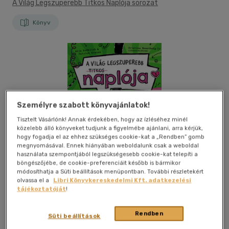
A Világ Legszuperebb Titkos Naplója sorozat
Könyv
Személyre szabott könyvajánlatok!
Tisztelt Vásárlónk! Annak érdekében, hogy az ízléséhez minél
közelebb álló könyveket tudjunk a figyelmébe ajánlani, arra kérjük,
hogy fogadja el az ehhez szükséges cookie-kat a „Rendben” gomb
megnyomásával. Ennek hiányában weboldalunk csak a weboldal
használata szempontjából legszükségesebb cookie-kat telepíti a
böngészőjébe, de cookie-preferenciáit később is bármikor
módosíthatja a Süti beállítások menüpontban. További részletekért
olvassa el a
Libri Könyvkereskedelmi Kft. adatkezelési
tájékoztatóját
!
Rendben
Süti beállítások
Kívánságlistához adom
Megosztom