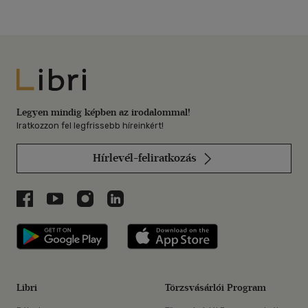
Libri
Legyen mindig képben az irodalommal!
Iratkozzon fel legfrissebb híreinkért!
Hírlevél-feliratkozás
Libri a Facebookon
Libri a Youtube-on
Libri az Instagramon
Libri a LinkedInen
Libri applikáció Szerezd meg: Google P
Libri applikáció 
Libri
Törzsvásárlói Program