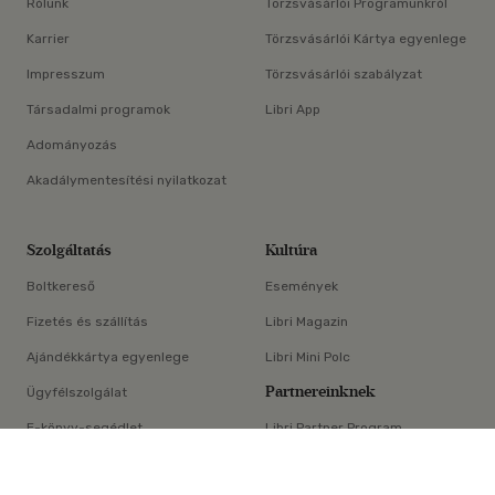
Rólunk
Törzsvásárlói Programunkról
Karrier
Törzsvásárlói Kártya egyenlege
Impresszum
Törzsvásárlói szabályzat
Társadalmi programok
Libri App
Adományozás
Akadálymentesítési nyilatkozat
Szolgáltatás
Kultúra
Boltkereső
Események
Fizetés és szállítás
Libri Magazin
Ajándékkártya egyenlege
Libri Mini Polc
Partnereinknek
Ügyfélszolgálat
E-könyv-segédlet
Libri Partner Program
×
Elállási nyilatkozat
Médiaajánlat