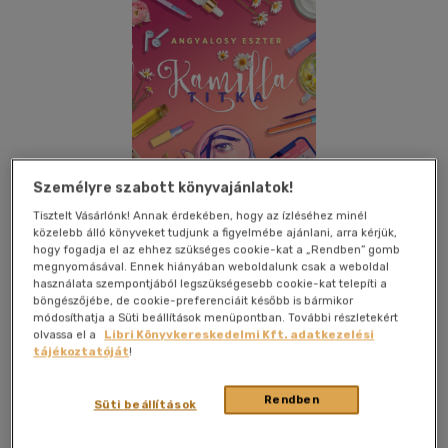
Személyre szabott könyvajánlatok!
Tisztelt Vásárlónk! Annak érdekében, hogy az ízléséhez minél
közelebb álló könyveket tudjunk a figyelmébe ajánlani, arra kérjük,
hogy fogadja el az ehhez szükséges cookie-kat a „Rendben” gomb
megnyomásával. Ennek hiányában weboldalunk csak a weboldal
használata szempontjából legszükségesebb cookie-kat telepíti a
böngészőjébe, de cookie-preferenciáit később is bármikor
módosíthatja a Süti beállítások menüpontban. További részletekért
Kívánságlistához adom
Megosztom
olvassa el a
Libri Könyvkereskedelmi Kft. adatkezelési
tájékoztatóját
!
Rendben
Lampion Könyvek
|
2025
|
magyar nyelvű
|
puhatáblás,
Süti beállítások
ragasztókötött
|
382 oldal