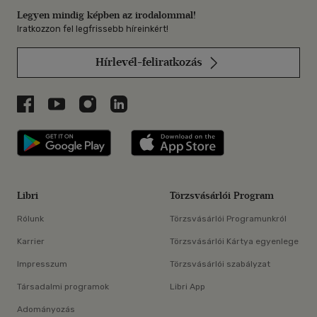
Legyen mindig képben az irodalommal!
Iratkozzon fel legfrissebb híreinkért!
Hírlevél-feliratkozás
Libri a Facebookon
Libri a Youtube-on
Libri az Instagramon
Libri a LinkedInen
Libri applikáció Szerezd meg: Google P
Libri applikáció 
Libri
Törzsvásárlói Program
Rólunk
Törzsvásárlói Programunkról
Karrier
Törzsvásárlói Kártya egyenlege
Impresszum
Törzsvásárlói szabályzat
Társadalmi programok
Libri App
Adományozás