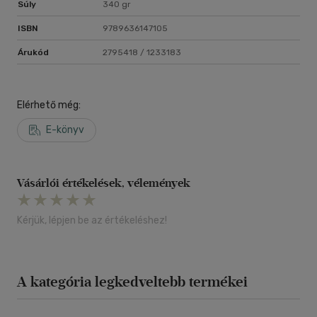
Súly
340 gr
ISBN
9789636147105
Árukód
2795418 / 1233183
Elérhető még:
E-könyv
Vásárlói értékelések, vélemények
Kérjük, lépjen be az értékeléshez!
A kategória legkedveltebb termékei