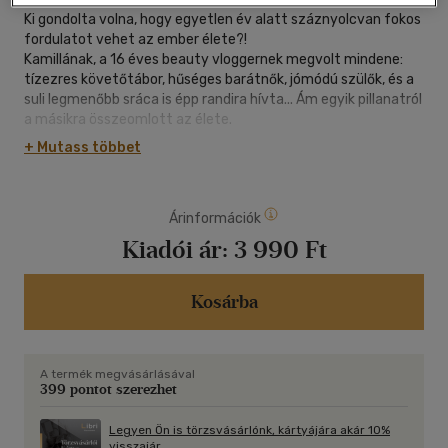
Ki gondolta volna, hogy egyetlen év alatt száznyolcvan fokos
fordulatot vehet az ember élete?!
Kamillának, a 16 éves beauty vloggernek megvolt mindene:
tízezres követőtábor, hűséges barátnők, jómódú szülők, és a
suli legmenőbb sráca is épp randira hívta... Ám egyik pillanatról
a másikra összeomlott az élete.
Egy évvel később már zsémbes nagymamája lepukkant
+ Mutass többet
házába száműzve, a társadalmi ranglétra legalján, barátok
nélkül próbálja túlélni a nyarat. Az egyetlen, aki még szóba áll
vele, az iskola bohóca, a mindenki
Árinformációk
által cikizett Gábor, aki mellesleg szenvedélyes
környezetvédő, és mindenáron bele akarja rángatni Kamillát is
Kiadói ár:
3 990 Ft
legújabb őrült akciójába.
Miközben a lány megpróbálja a romokból újraépíteni az életét,
szembe kell néznie azzal, vajon mennyi az ő felelőssége
Kosárba
abban, ami egy évvel ezelőtt vele és a családjával történt.
A termék megvásárlásával
399 pontot szerezhet
Legyen Ön is törzsvásárlónk, kártyájára akár 10%
visszajár.