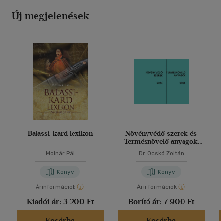
Új megjelenések
Balassi-kard lexikon
Növényvédő szerek és
Termésnövelő anyagok
2024
Molnár Pál
Dr. Ocskó Zoltán
Könyv
Könyv
Árinformációk
Árinformációk
Kiadói ár:
3 200 Ft
Borító ár:
7 900 Ft
Kosárba
Kosárba