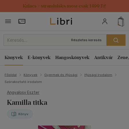
Kulacs / strandtáska most csak 1499 Ft!
Törzsvásárlói Kártya adatai
Részletes keresés
Könyvek
E-könyvek
Hangoskönyvek
Antikvár
Zene,
Főoldal
Könyvek
Gyermek és ifjúsági
Ifjúsági irodalom
Szórakoztató irodalom
Angyalosy Eszter
Kamilla titka
Könyv