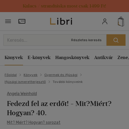
Kulacs / strandtáska most csak 1499 Ft!
Törzsvásárlói Kártya adatai
Részletes keresés
Könyvek
E-könyvek
Hangoskönyvek
Antikvár
Zene,
Főoldal
Könyvek
Gyermek és ifjúsági
Ifjúsági ismeretterjesztő
További könyveink
Angela Weinhold
Fedezd fel az erdőt!
- Mit?Miért?
Hogyan? 40.
Mit? Miért? Hogyan? sorozat