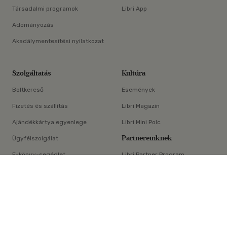
Társadalmi programok
Libri App
Adományozás
Akadálymentesítési nyilatkozat
Szolgáltatás
Kultúra
Boltkereső
Események
Fizetés és szállítás
Libri Magazin
Ajándékkártya egyenlege
Libri Mini Polc
Partnereinknek
Ügyfélszolgálat
E-könyv-segédlet
Libri Partner Program
×
Elállási nyilatkozat
Médiaajánlat
ÁSZF
Adatvédelem
Oldaltérkép
Süti beállítások
© Libri Könyvkereskedelmi Kft. Minden jog fenntartva!