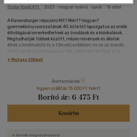
Scolar Kiadó Kft.
|
2023
|
magyar nyelvű
|
spirál
|
16 oldal
A Ravensburger népszerű Mit? Miért? Hogyan?
gyermekkönyvsorozatának 40. kötetét lapozgatva az erdők
élővilágával ismerkedhetnek az óvodások és a kisiskolások.
Megtudhatják többek között, milyen növények és állatok
élnek a lombhullató és a tűlevelű erdőkben, mi az az őserdő,
miért nőnek olyan magasra a fák, miért nem borítják el az
erdőt a lehullott levelek, mit csinál az erdész, miért kell védeni
+ Mutass többet
az erdőket. A könyv végén egy kivágható memóriajátékot is
találnak.
Árinformációk
Ingyen szállítás 15 000 Ft felett
Borító ár:
6 475 Ft
Kosárba
A termék megvásárlásával