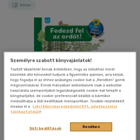
Könyv
Személyre szabott könyvajánlatok!
Tisztelt Vásárlónk! Annak érdekében, hogy az ízléséhez minél
közelebb álló könyveket tudjunk a figyelmébe ajánlani, arra kérjük,
hogy fogadja el az ehhez szükséges cookie-kat a „Rendben” gomb
megnyomásával. Ennek hiányában weboldalunk csak a weboldal
használata szempontjából legszükségesebb cookie-kat telepíti a
böngészőjébe, de cookie-preferenciáit később is bármikor
módosíthatja a Süti beállítások menüpontban. További részletekért
olvassa el a
Libri Könyvkereskedelmi Kft. adatkezelési
tájékoztatóját
!
Kívánságlistához adom
Megosztom
Rendben
Süti beállítások