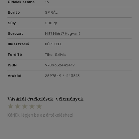
Oldalak száma:
16
Borító
SPIRÁL
Súly
500 gr
Sorozat
Mit? Miért? Hogyan?
Illusztráció
KÉPEKKEL
Fordító
Tihor Szilvia
ISBN
9789632442419
Árukód
2597549 / 1143813
Vásárlói értékelések, vélemények
Kérjük, lépjen be az értékeléshez!