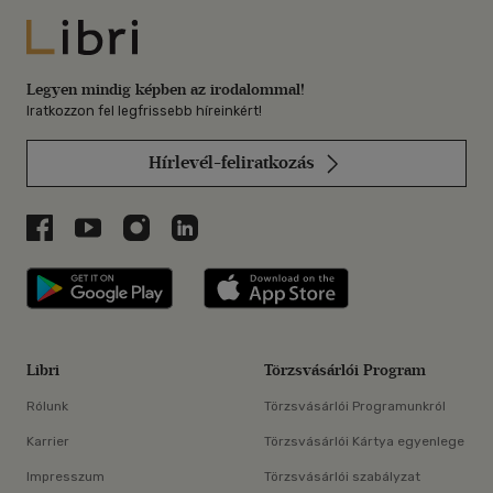
Libri
Legyen mindig képben az irodalommal!
Iratkozzon fel legfrissebb híreinkért!
Hírlevél-feliratkozás
Libri a Facebookon
Libri a Youtube-on
Libri az Instagramon
Libri a LinkedInen
Libri applikáció Szerezd meg: Google P
Libri applikáció 
Libri
Törzsvásárlói Program
Rólunk
Törzsvásárlói Programunkról
Karrier
Törzsvásárlói Kártya egyenlege
Impresszum
Törzsvásárlói szabályzat