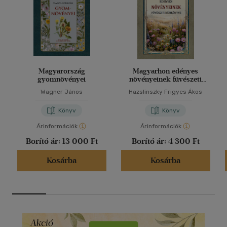
Magyarország
Magyarhon edényes
gyomnövényei
növényeinek füvészeti
kézikönyve
Wagner János
Hazslinszky Frigyes Ákos
Könyv
Könyv
Árinformációk
Árinformációk
Borító ár:
13 000 Ft
Borító ár:
4 300 Ft
Kosárba
Kosárba