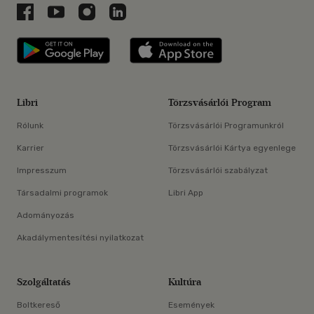
Libri a Facebookon
Libri a Youtube-on
Libri az Instagramon
Libri a LinkedInen
Libri applikáció Szerezd meg: Google P
Libri applikáció 
Libri
Törzsvásárlói Program
Rólunk
Törzsvásárlói Programunkról
Karrier
Törzsvásárlói Kártya egyenlege
Impresszum
Törzsvásárlói szabályzat
Társadalmi programok
Libri App
Adományozás
Akadálymentesítési nyilatkozat
Szolgáltatás
Kultúra
Boltkereső
Események