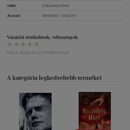
ISBN
9786158267984
Árukód
2808083 / 1240294
Vásárlói értékelések, vélemények
Kérjük, lépjen be az értékeléshez!
A kategória legkedveltebb termékei