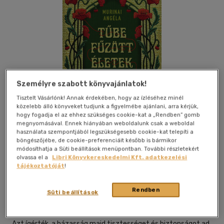
Személyre szabott könyvajánlatok!
Tisztelt Vásárlónk! Annak érdekében, hogy az ízléséhez minél
közelebb álló könyveket tudjunk a figyelmébe ajánlani, arra kérjük,
hogy fogadja el az ehhez szükséges cookie-kat a „Rendben” gomb
megnyomásával. Ennek hiányában weboldalunk csak a weboldal
használata szempontjából legszükségesebb cookie-kat telepíti a
böngészőjébe, de cookie-preferenciáit később is bármikor
módosíthatja a Süti beállítások menüpontban. További részletekért
Kívánságlistához adom
Megosztom
olvassa el a
Libri Könyvkereskedelmi Kft. adatkezelési
tájékoztatóját
!
Rendben
Tea Kiadó Kft.
|
2026
|
magyar nyelvű
|
keménytábla
|
319
Süti beállítások
oldal
Azt ígérték, a házasság majd tisztességet és biztonságot ad.