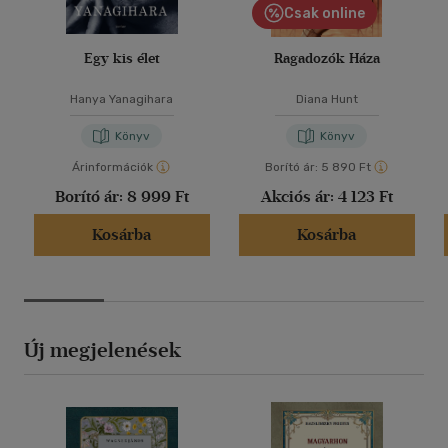
Csak online
Egy kis élet
Ragadozók Háza
Hanya Yanagihara
Diana Hunt
Könyv
Könyv
Árinformációk
Borító ár:
5 890 Ft
Borító ár:
8 999 Ft
Akciós ár:
4 123 Ft
Kosárba
Kosárba
Új megjelenések