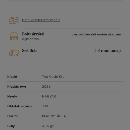
szabadságunkat egy olyan világban, amely erre alig ad
lehetőséget.
Bolti készletinformáció
Bolti átvétel
Elérhető készlet esetén akár ma
díjmentes
Szállítás
1-3 munkanap
Kiadó
Tea Kiadó Kft.
Kiadás éve
2026
Nyelv
MAGYAR
Oldalak száma:
319
Borító
KEMÉNYTÁBLA
Súly
455 gr