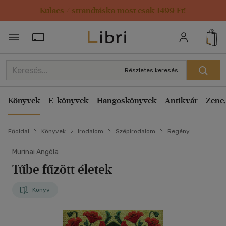
Kulacs / strandtáska most csak 1499 Ft!
Törzsvásárlói Kártya adatai
Részletes keresés
Könyvek
E-könyvek
Hangoskönyvek
Antikvár
Zene,
Főoldal
Könyvek
Irodalom
Szépirodalom
Regény
Murinai Angéla
Tűbe fűzött életek
Könyv