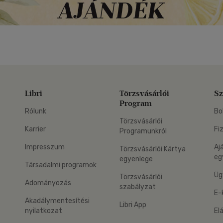
Libri
Törzsvásárlói
Sz
Program
Rólunk
Bo
Törzsvásárlói
Karrier
Fi
Programunkról
Impresszum
Aj
Törzsvásárlói Kártya
eg
egyenlege
Társadalmi programok
Üg
Törzsvásárlói
Adományozás
szabályzat
E-
Akadálymentesítési
Libri App
nyilatkozat
El