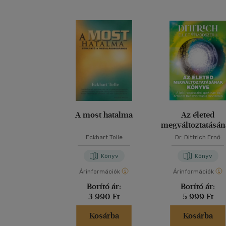
A most hatalma
Az életed
megváltoztatásá
könyve
Eckhart Tolle
Dr. Dittrich Ernő
Könyv
Könyv
Árinformációk
Árinformációk
Borító ár:
Borító ár:
3 990 Ft
5 999 Ft
Kosárba
Kosárba