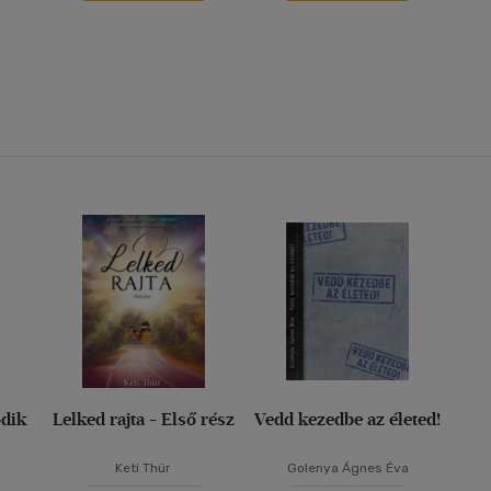
odik
Lelked rajta - Első rész
Vedd kezedbe az életed!
Keti Thür
Golenya Ágnes Éva