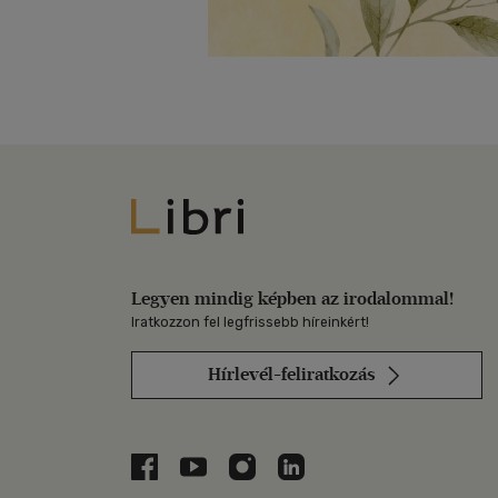
Libri
Legyen mindig képben az irodalommal!
Iratkozzon fel legfrissebb híreinkért!
Hírlevél-feliratkozás
Libri a Facebookon
Libri a Youtube-on
Libri az Instagramon
Libri a LinkedInen