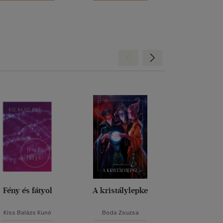
Hátra
Előre
Fény és fátyol
A kristálylepke
Belső Ut
Szandrá
Kiss Balázs Kunó
Boda Zsuzsa
Keresztes Al