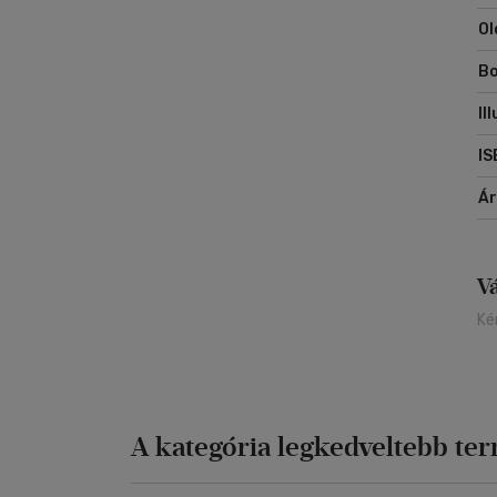
Ol
Bo
Il
IS
Á
V
Ké
A kategória legkedveltebb te