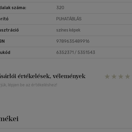
dalak száma:
320
rító
PUHATÁBLÁS
lusztráció
színes képek
BN
9789635489916
rukód
6352371 / 5351543
ásárlói értékelések, vélemények
rjük, lépjen be az értékeléshez!
rmékei