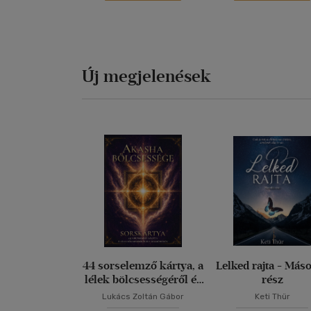
Új megjelenések
44 sorselemző kártya, a
Lelked rajta - Más
lélek bölcsességéről és
rész
a harmóniáról
Lukács Zoltán Gábor
Keti Thür