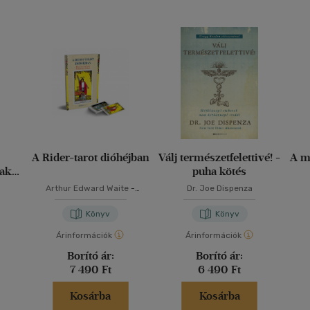
A Rider-tarot dióhéjban
Válj természetfelettivé! -
A m
nak
puha kötés
Arthur Edward Waite
-
Dr. Joe Dispenza
Schneider Marita
Könyv
Könyv
Árinformációk
Árinformációk
Borító ár:
Borító ár:
7 490 Ft
6 490 Ft
Kosárba
Kosárba