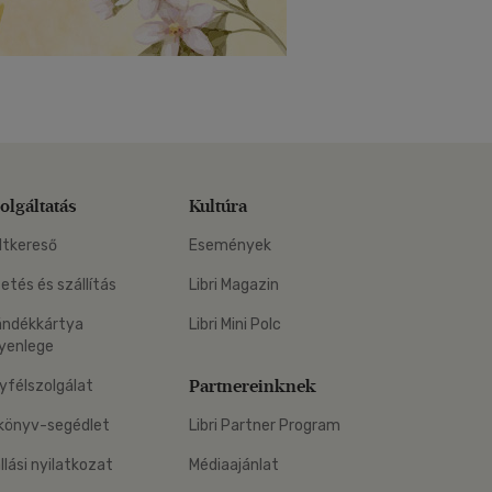
olgáltatás
Kultúra
ltkereső
Események
zetés és szállítás
Libri Magazin
ándékkártya
Libri Mini Polc
yenlege
Partnereinknek
yfélszolgálat
könyv-segédlet
Libri Partner Program
állási nyilatkozat
Médiaajánlat