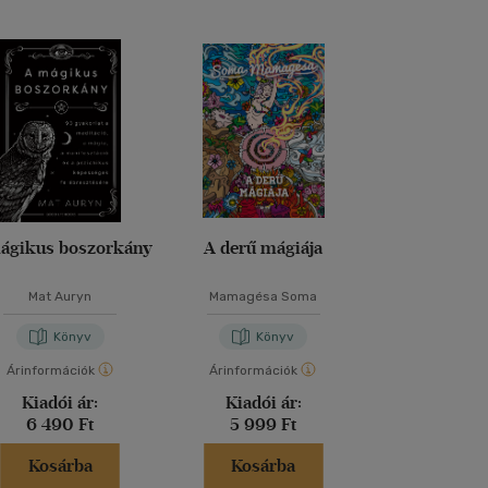
ágikus boszorkány
A derű mágiája
A Vörös Or
Mat Auryn
Mamagésa Soma
Szepes Má
Könyv
Könyv
Kön
Árinformációk
Árinformációk
Árinformáci
Kiadói ár:
Kiadói ár:
Borító 
6 490 Ft
5 999 Ft
8 490 
Kosárba
Kosárba
Kosár