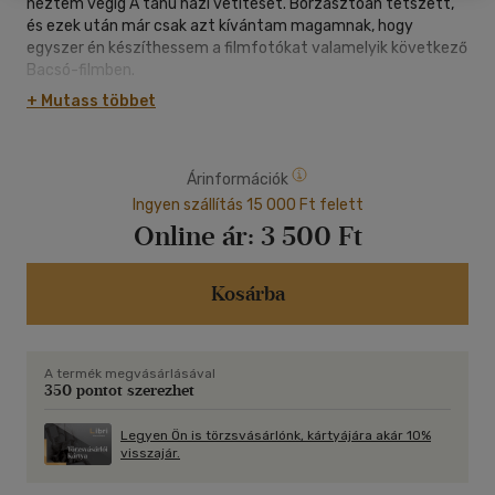
néztem végig A tanú házi vetítését. Borzasztóan tetszett,
és ezek után már csak azt kívántam magamnak, hogy
egyszer én készíthessem a filmfotókat valamelyik következő
Bacsó-filmben.
+ Mutass többet
Árinformációk
Ingyen szállítás 15 000 Ft felett
Online ár:
3 500 Ft
Kosárba
A termék megvásárlásával
350 pontot szerezhet
Legyen Ön is törzsvásárlónk, kártyájára akár 10%
visszajár.