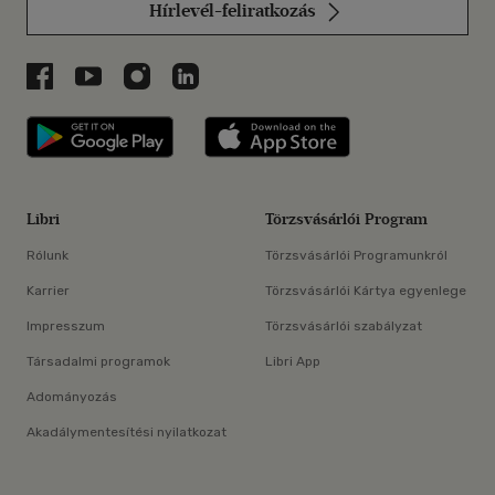
Hírlevél-feliratkozás
Libri a Facebookon
Libri a Youtube-on
Libri az Instagramon
Libri a LinkedInen
Libri applikáció Szerezd meg: Google P
Libri applikáció 
Libri
Törzsvásárlói Program
Rólunk
Törzsvásárlói Programunkról
Karrier
Törzsvásárlói Kártya egyenlege
Impresszum
Törzsvásárlói szabályzat
Társadalmi programok
Libri App
Adományozás
Akadálymentesítési nyilatkozat