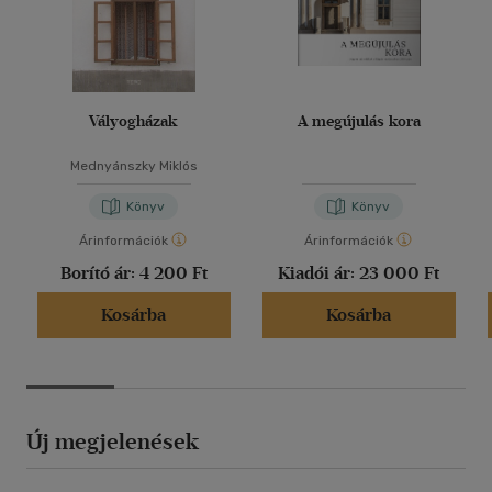
Vályogházak
A megújulás kora
Mednyánszky Miklós
Könyv
Könyv
Árinformációk
Árinformációk
Borító ár:
4 200 Ft
Kiadói ár:
23 000 Ft
Kosárba
Kosárba
Új megjelenések