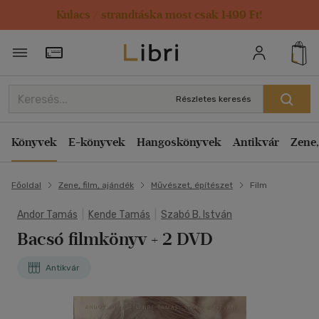
Kulacs / strandtáska most csak 1499 Ft!
Törzsvásárlói Kártya adatai
Részletes keresés
Könyvek
E-könyvek
Hangoskönyvek
Antikvár
Zene,
Főoldal
Zene, film, ajándék
Művészet, építészet
Film
Andor Tamás
|
Kende Tamás
|
Szabó B. István
Bacsó filmkönyv + 2 DVD
Antikvár