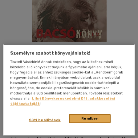
Személyre szabott könyvajánlatok!
Tisztelt Vásárlónk! Annak érdekében, hogy az ízléséhez minél
Kívánságlistához adom
Megosztom
közelebb álló könyveket tudjunk a figyelmébe ajánlani, arra kérjük,
hogy fogadja el az ehhez szükséges cookie-kat a „Rendben” gomb
megnyomásával. Ennek hiányában weboldalunk csak a weboldal
használata szempontjából legszükségesebb cookie-kat telepíti a
Napvilág Kiadó Kft.
|
2007
|
magyar nyelvű
|
cérnafűzött,
böngészőjébe, de cookie-preferenciáit később is bármikor
keménytáblás
|
320 oldal
módosíthatja a Süti beállítások menüpontban. További részletekért
olvassa el a
Libri Könyvkereskedelmi Kft. adatkezelési
tájékoztatóját
!
Rendben
Süti beállítások
Amikor 1969 nyarán fotósgyakornokként a filmgyárba
kerültem, egy volt osztálytársam jóvoltából a gépházból