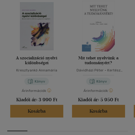
A szocializáció nyelvi
Mit tehet nyelvünk a
különbségei
tudományért?
Kresztyankó Annamária
Dávidházi Péter
-
Kertész
András
Könyv
Könyv
Árinformációk
Árinformációk
Kiadói ár:
3 990 Ft
Kiadói ár:
5 950 Ft
Kosárba
Kosárba