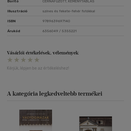
Borító
CÉRNAFŰZÖTT, KEMÉNYTÁBLÁS
Illusztráció
színes és fekete-fehér fotókkal
ISBN
9789639697140
Árukód
6356049 / 5355221
Vásárlói értékelések, vélemények
Kérjük, lépjen be az értékeléshez!
A kategória legkedveltebb termékei