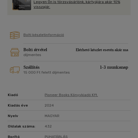
Legyen Ön is törzsvásárlónk, kártyájára akár 10%
forró jelenetek a kisvárosi romantikus regények koronázatlan
visszajár.
királynőjétől!
Bolti készletinformáció
Bolti átvétel
Elérhető készlet esetén akár ma
díjmentes
Szállítás
1-3 munkanap
15 000 Ft felett díjmentes
Kiadó
Pioneer Books Könyvkiadó Kft.
Kiadás éve
2024
Nyelv
MAGYAR
Oldalak száma:
432
Borító
PUHATÁBLÁS