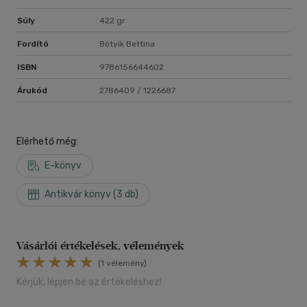
Súly
422 gr
Fordító
Bótyik Bettina
ISBN
9786156644602
Árukód
2786409 / 1226687
Elérhető még:
E-könyv
Antikvár könyv (3 db)
Vásárlói értékelések, vélemények
(1 vélemény)
Kérjük, lépjen be az értékeléshez!