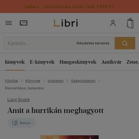
Kulacs / strandtáska most csak 1499 Ft!
Törzsvásárlói Kártya adatai
Részletes keresés
Könyvek
E-könyvek
Hangoskönyvek
Antikvár
Zene,
Főoldal
Könyvek
Irodalom
Szépirodalom
Romantikus, kalandos
Lucy Score
Amit a hurrikán meghagyott
Könyv