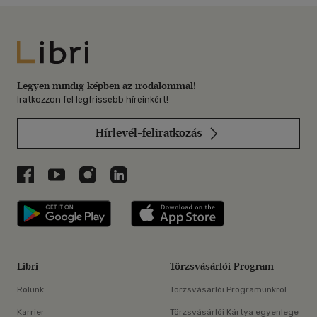
Libri
Legyen mindig képben az irodalommal!
Iratkozzon fel legfrissebb híreinkért!
Hírlevél-feliratkozás
Libri a Facebookon
Libri a Youtube-on
Libri az Instagramon
Libri a LinkedInen
Libri applikáció Szerezd meg: Google P
Libri applikáció 
Libri
Törzsvásárlói Program
Rólunk
Törzsvásárlói Programunkról
Karrier
Törzsvásárlói Kártya egyenlege