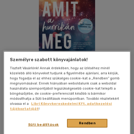
Személyre szabott könyvajánlatok!
Tisztelt Vásárlónk! Annak érdekében, hogy az ízléséhez minél
közelebb álló könyveket tudjunk a figyelmébe ajánlani, arra kérjük,
hogy fogadja el az ehhez szükséges cookie-kat a „Rendben” gomb
megnyomásával. Ennek hiányában weboldalunk csak a weboldal
használata szempontjából legszükségesebb cookie-kat telepíti a
böngészőjébe, de cookie-preferenciáit később is bármikor
módosíthatja a Süti beállítások menüpontban. További részletekért
Kívánságlistához adom
Megosztom
olvassa el a
Libri Könyvkereskedelmi Kft. adatkezelési
tájékoztatóját
!
(1 vélemény)
Pioneer Books Könyvkiadó Kft.
|
2024
|
magyar nyelvű
Rendben
Süti beállítások
|
puhatáblás
|
432 oldal