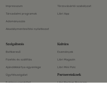
Impresszum
Törzsvásárlói szabályzat
Társadalmi programok
Libri App
Adományozás
Akadálymentesítési nyilatkozat
Szolgáltatás
Kultúra
Boltkereső
Események
Fizetés és szállítás
Libri Magazin
Ajándékkártya egyenlege
Libri Mini Polc
Partnereinknek
Ügyfélszolgálat
E-könyv-segédlet
Libri Partner Program
×
Elállási nyilatkozat
Médiaajánlat