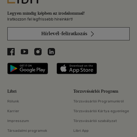
Legyen mindig képben az irodalommal!
Iratkozzon fel legfrissebb híreinkért!
Hírlevél-feliratkozás
Libri a Facebookon
Libri a Youtube-on
Libri az Instagramon
Libri a LinkedInen
Libri applikáció Szerezd meg: Google P
Libri applikáció 
Libri
Törzsvásárlói Program
Rólunk
Törzsvásárlói Programunkról
Karrier
Törzsvásárlói Kártya egyenlege
Impresszum
Törzsvásárlói szabályzat
Társadalmi programok
Libri App