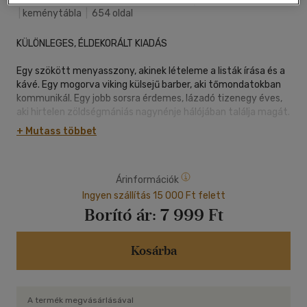
|
keménytábla
|
654 oldal
KÜLÖNLEGES, ÉLDEKORÁLT KIADÁS
Egy szökött menyasszony, akinek lételeme a listák írása és a
kávé. Egy mogorva viking külsejű barber, aki tőmondatokban
kommunikál. Egy jobb sorsra érdemes, lázadó tizenegy éves,
aki hirtelen zöldségmániás nagynénje hálójában találja magát.
Plusz egy öntörvényű kutya.
+ Mutass többet
Lucy Score kezében ezekből a hozzávalókból csakis valami
fergeteges sülhet ki!
Árinformációk
Ingyen szállítás 15 000 Ft felett
Borító ár:
7 999 Ft
Kosárba
A termék megvásárlásával