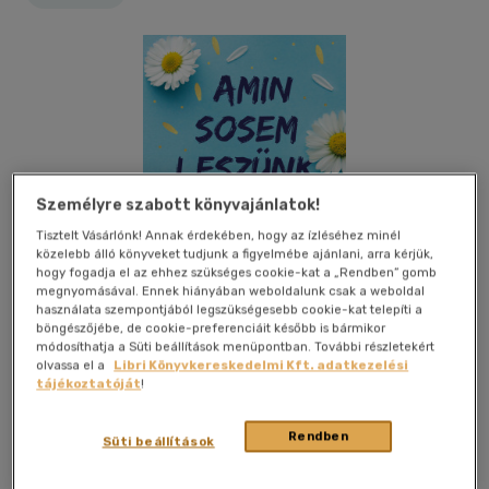
Személyre szabott könyvajánlatok!
Tisztelt Vásárlónk! Annak érdekében, hogy az ízléséhez minél
közelebb álló könyveket tudjunk a figyelmébe ajánlani, arra kérjük,
hogy fogadja el az ehhez szükséges cookie-kat a „Rendben” gomb
megnyomásával. Ennek hiányában weboldalunk csak a weboldal
használata szempontjából legszükségesebb cookie-kat telepíti a
böngészőjébe, de cookie-preferenciáit később is bármikor
módosíthatja a Süti beállítások menüpontban. További részletekért
olvassa el a
Libri Könyvkereskedelmi Kft. adatkezelési
tájékoztatóját
!
Beleolvasok
Kívánságlistához adom
Megosztom
Rendben
Süti beállítások
Alexandra Könyvesház Kft.
|
2025
|
magyar nyelvű