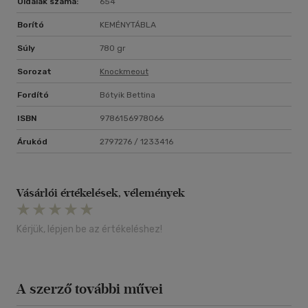
Oldalak száma:
654
Borító
KEMÉNYTÁBLA
Súly
780 gr
Sorozat
Knockmeout
Fordító
Bótyik Bettina
ISBN
9786156978066
Árukód
2797276 / 1233416
Vásárlói értékelések, vélemények
Kérjük, lépjen be az értékeléshez!
A szerző további művei