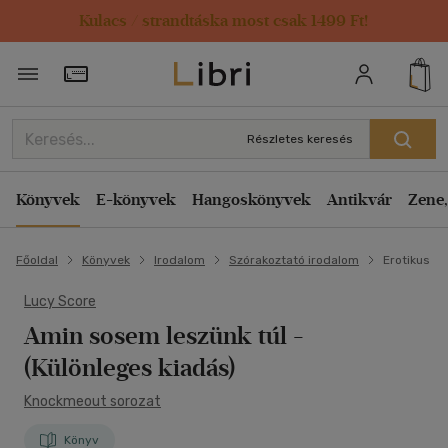
Kulacs / strandtáska most csak 1499 Ft!
Törzsvásárlói Kártya adatai
Részletes keresés
Könyvek
E-könyvek
Hangoskönyvek
Antikvár
Zene,
Főoldal
Könyvek
Irodalom
Szórakoztató irodalom
Erotikus
Lucy Score
Amin sosem leszünk túl
-
(Különleges kiadás)
Knockmeout sorozat
Könyv