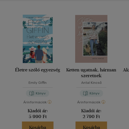
Életre szóló egyezség
Ketten ugatnak, hárman
Ak
szeretnek
Emily Giffin
Antal Kincső
Könyv
Könyv
Árinformációk
Árinformációk
Kiadói ár:
Kiadói ár:
5 990 Ft
2 790 Ft
Kosárba
Kosárba