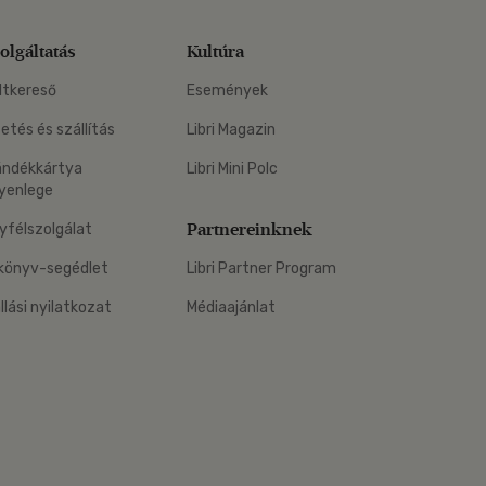
olgáltatás
Kultúra
ltkereső
Események
zetés és szállítás
Libri Magazin
ándékkártya
Libri Mini Polc
yenlege
Partnereinknek
yfélszolgálat
könyv-segédlet
Libri Partner Program
állási nyilatkozat
Médiaajánlat