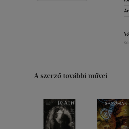
IS
Á
V
Ké
A szerző további művei