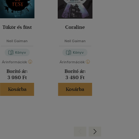
Tükör és füst
Coraline
Szerencsére
Neil Gaiman
Neil Gaiman
Neil Gai
Könyv
Könyv
Kön
Árinformációk
Árinformációk
Árinformáci
Borító ár:
Borító ár:
Borító 
3 980 Ft
3 480 Ft
2 980 
Kosárba
Kosárba
Kosár
Hátra
Előre