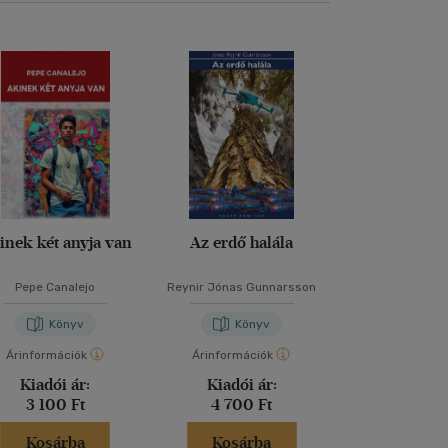
inek két anyja van
Az erdő halála
Ezüst piszto
Pepe Canalejo
Reynir Jónas Gunnarsson
Stephen K
Könyv
Könyv
Kön
Árinformációk
Árinformációk
Árinformáci
Kiadói ár:
Kiadói ár:
Kiadói 
3 100 Ft
4 700 Ft
2 599 
Kosárba
Kosárba
Kosár