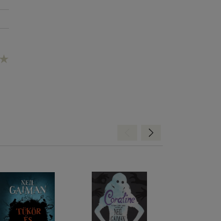
Hátra
Előre