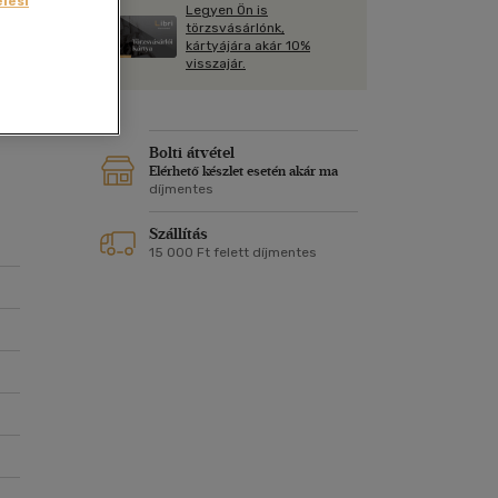
lési
Kártya
Legyen Ön is
Vallás, mitológia
m
törzsvásárlónk,
he
Képeslap
kártyájára akár 10%
ow
és Természet
visszajár.
yv
Naptár
k
Papír, írószer
,
ok
Bolti átvétel
Elérhető készlet esetén akár ma
díjmentes
 is
Szállítás
15 000 Ft felett díjmentes