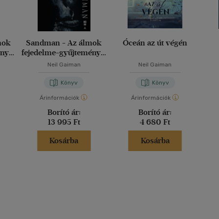
mok
Sandman - Az álmok
Óceán az út végén
ny -
fejedelme-gyűjtemény -
Harmadik kötet
Neil Gaiman
Neil Gaiman
Könyv
Könyv
Árinformációk
Árinformációk
Borító ár:
Borító ár:
13 995 Ft
4 680 Ft
Kosárba
Kosárba