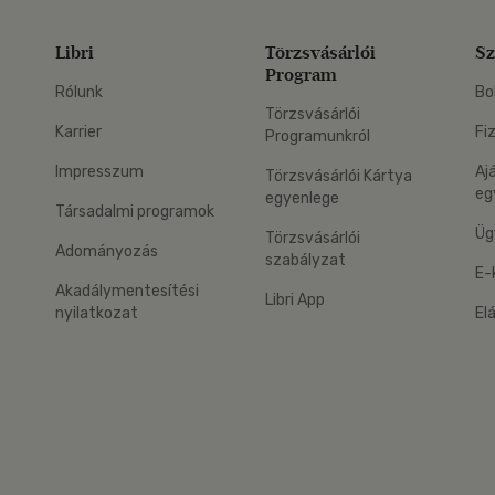
Libri
Törzsvásárlói
Sz
Program
Rólunk
Bo
Törzsvásárlói
Karrier
Fi
Programunkról
Impresszum
Aj
Törzsvásárlói Kártya
eg
egyenlege
Társadalmi programok
Üg
Törzsvásárlói
Adományozás
szabályzat
E-
Akadálymentesítési
Libri App
nyilatkozat
El
eg: Google Play
 applikáció Letölthető az App Store-ból