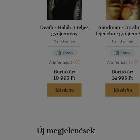
Death - Halál: A teljes
Sandman - Az ál
gyűjtemény
fejedelme gyűjtemé
Negyedik kötet
Neil Gaiman
Neil Gaiman
Könyv
Könyv
Árinformációk
Árinformációk
Borító ár:
Borító ár:
10 995 Ft
14 995 Ft
Kosárba
Kosárba
Új megjelenések