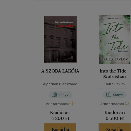
A SZOBA LAKÓJA
Into the Tide -
Sodrásban
Algernon Blackwood
Laura Pavlov
Könyv
Könyv
Árinformációk
Árinformációk
Kiadói ár:
Kiadói ár:
4 200 Ft
6 590 Ft
Kosárba
Kosárba