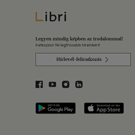
Libri
Legyen mindig képben az irodalommal!
Iratkozzon fel legfrissebb híreinkért!
Hírlevél-feliratkozás
Libri a Facebookon
Libri a Youtube-on
Libri az Instagramon
Libri a LinkedInen
Libri applikáció Szerezd m
Libri