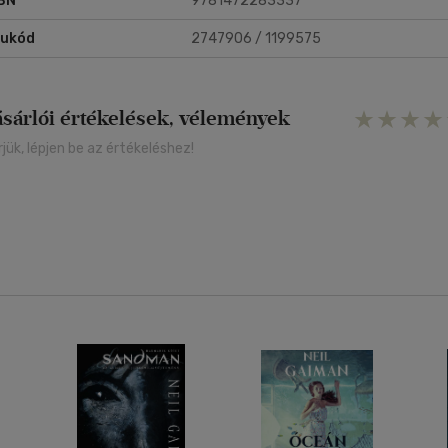
BN
9781472283337
rukód
2747906 / 1199575
ásárlói értékelések, vélemények
rjük, lépjen be az értékeléshez!