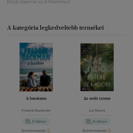
Kérjük, lépjen be az értékeléshez!
A kategória legkedveltebb termékei
A barátaim
Az erdő istene
Fredrik Backman
Liz Moore
E-könyv
E-könyv
Árinformációk
Árinformációk