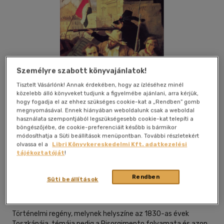
Személyre szabott könyvajánlatok!
Tisztelt Vásárlónk! Annak érdekében, hogy az ízléséhez minél
közelebb álló könyveket tudjunk a figyelmébe ajánlani, arra kérjük,
hogy fogadja el az ehhez szükséges cookie-kat a „Rendben” gomb
megnyomásával. Ennek hiányában weboldalunk csak a weboldal
használata szempontjából legszükségesebb cookie-kat telepíti a
böngészőjébe, de cookie-preferenciáit később is bármikor
módosíthatja a Süti beállítások menüpontban. További részletekért
olvassa el a
Libri Könyvkereskedelmi Kft. adatkezelési
tájékoztatóját
!
Beleolvasok
Kívánságlistához adom
Megosztom
Rendben
Süti beállítások
Digi-Book Kiadó
|
2025
|
magyar nyelvű
Történelmi regény, melynek helyszíne az 1830-as évek
Toszkánája, témája pedig a Risorgimento folyamata és azon