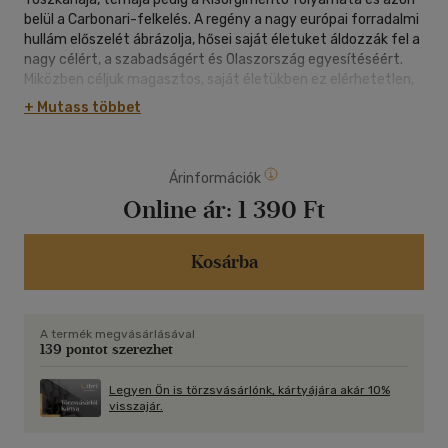
belül a Carbonari-felkelés. A regény a nagy európai forradalmi
hullám előszelét ábrázolja, hősei saját életuket áldozzák fel a
nagy célért, a szabadságért és Olaszország egyesítéséért.
Miközben céljuk magasztos, saját életükben ez elérhetetlen,
amit csak történelmi távlatból értünk meg. Ez adja a regény
+ Mutass többet
szereplőinek hatalmas drámáját: harcuk teljesen esélytelen,
céljaik elérése reménytelen, arra csak több évtizeddel később,
haláluk után sok-sok évtizeddel nyílik valódi történelmi esély.
Árinformációk
És mivel mi, olvasók, ezzel tisztában vagyunk még inkább
átszellemül a regény hőseinek kilátástalan küzdelme, és
Online ár:
1 390 Ft
magasztosul életük megrázó áldozattá.
Kosárba
A termék megvásárlásával
139 pontot szerezhet
Legyen Ön is törzsvásárlónk, kártyájára akár 10%
visszajár.