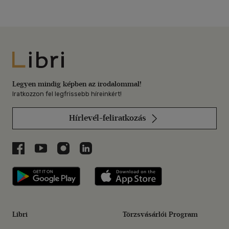
Libri
Legyen mindig képben az irodalommal!
Iratkozzon fel legfrissebb híreinkért!
Hírlevél-feliratkozás
Libri a Facebookon
Libri a Youtube-on
Libri az Instagramon
Libri a LinkedInen
Libri applikáció Szerezd meg: Google P
Libri applikáció 
Libri
Törzsvásárlói Program