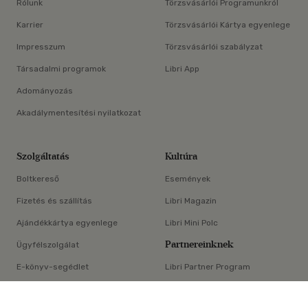
Rólunk
Törzsvásárlói Programunkról
Karrier
Törzsvásárlói Kártya egyenlege
Impresszum
Törzsvásárlói szabályzat
Társadalmi programok
Libri App
Adományozás
Akadálymentesítési nyilatkozat
Szolgáltatás
Kultúra
Boltkereső
Események
Fizetés és szállítás
Libri Magazin
Ajándékkártya egyenlege
Libri Mini Polc
Partnereinknek
Ügyfélszolgálat
E-könyv-segédlet
Libri Partner Program
×
Elállási nyilatkozat
Médiaajánlat