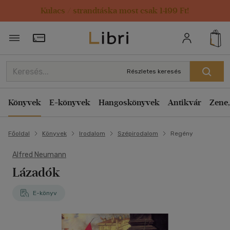
Kulacs / strandtáska most csak 1499 Ft!
Törzsvásárlói Kártya adatai
Részletes keresés
Könyvek
E-könyvek
Hangoskönyvek
Antikvár
Zene,
Főoldal
Könyvek
Irodalom
Szépirodalom
Regény
Alfred Neumann
Lázadók
E-könyv