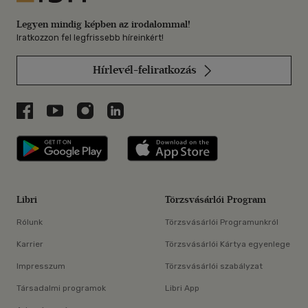
Legyen mindig képben az irodalommal!
Iratkozzon fel legfrissebb híreinkért!
Hírlevél-feliratkozás
Libri a Facebookon
Libri a Youtube-on
Libri az Instagramon
Libri a LinkedInen
Libri applikáció Szerezd meg: Google P
Libri applikáció 
Libri
Törzsvásárlói Program
Rólunk
Törzsvásárlói Programunkról
Karrier
Törzsvásárlói Kártya egyenlege
Impresszum
Törzsvásárlói szabályzat
Társadalmi programok
Libri App