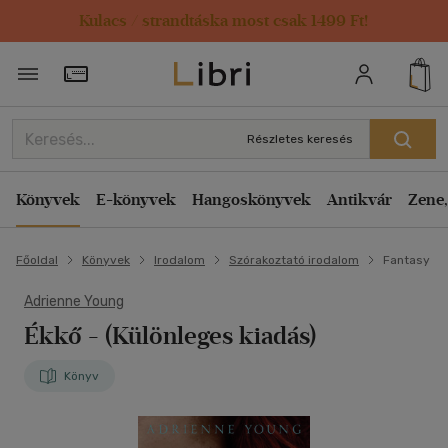
Kulacs / strandtáska most csak 1499 Ft!
Törzsvásárlói Kártya adatai
Részletes keresés
Könyvek
E-könyvek
Hangoskönyvek
Antikvár
Zene,
Főoldal
Könyvek
Irodalom
Szórakoztató irodalom
Fantasy
Adrienne Young
Ékkő
- (Különleges kiadás)
Könyv