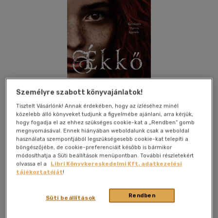
Személyre szabott könyvajánlatok!
Tisztelt Vásárlónk! Annak érdekében, hogy az ízléséhez minél
közelebb álló könyveket tudjunk a figyelmébe ajánlani, arra kérjük,
hogy fogadja el az ehhez szükséges cookie-kat a „Rendben” gomb
megnyomásával. Ennek hiányában weboldalunk csak a weboldal
használata szempontjából legszükségesebb cookie-kat telepíti a
böngészőjébe, de cookie-preferenciáit később is bármikor
Beleolvasok
Kívánságlistához adom
Megosztom
módosíthatja a Süti beállítások menüpontban. További részletekért
olvassa el a
Libri Könyvkereskedelmi Kft. adatkezelési
tájékoztatóját
!
Cartaphilus Kft.
|
2025
|
magyar nyelvű
|
puhatáblás,
Rendben
ragasztókötött
|
412 oldal
Süti beállítások
KÜLÖNLEGES, ÉLDEKORÁLT KIADÁS