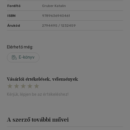
Fordító
Gruber Katalin
ISBN
9789636940461
Árukód
2794495 / 1232459
Elérhető még:
E-könyv
Vásárlói értékelések, vélemények
Kérjük, lépjen be az értékeléshez!
A szerző további művei