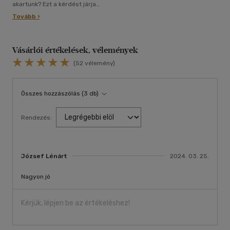
akartunk? Ezt a kérdést járja
körbe a Mindketten meghalnak
Tovább ›
a végén című kötet.
Vásárlói értékelések, vélemények
(52 vélemény)
Összes hozzászólás (3 db)
Rendezés:
József Lénárt
2024. 03. 25.
Nagyon jó
Kérjük, lépjen be az értékeléshez!