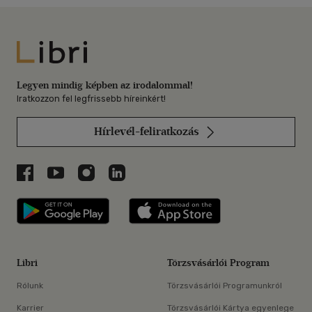
Libri
Legyen mindig képben az irodalommal!
Iratkozzon fel legfrissebb híreinkért!
Hírlevél-feliratkozás
Libri a Facebookon
Libri a Youtube-on
Libri az Instagramon
Libri a LinkedInen
Libri applikáció Szerezd meg: Google P
Libri applikáció 
Libri
Törzsvásárlói Program
Rólunk
Törzsvásárlói Programunkról
Karrier
Törzsvásárlói Kártya egyenlege