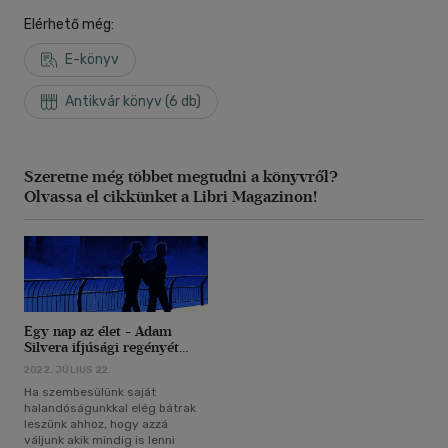
Elérhető még:
E-könyv
Antikvár könyv (6 db)
Szeretne még többet megtudni a könyvről?
Olvassa el cikkünket a Libri Magazinon!
Egy nap az élet - Adam
Silvera ifjúsági regényét
ajánljuk
2022. JÚLIUS 22.
Ha szembesülünk saját
halandóságunkkal elég bátrak
leszünk ahhoz, hogy azzá
váljunk akik mindig is lenni