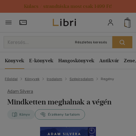
Kulacs / strandtáska most csak 1499 Ft!
Törzsvásárlói Kártya adatai
Részletes keresés
Könyvek
E-könyvek
Hangoskönyvek
Antikvár
Zene,
Főoldal
Könyvek
Irodalom
Szépirodalom
Regény
Adam Silvera
Mindketten meghalnak a végén
Könyv
Érzékeny tartalom