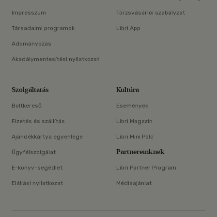
Impresszum
Törzsvásárlói szabályzat
Társadalmi programok
Libri App
Adományozás
Akadálymentesítési nyilatkozat
Szolgáltatás
Kultúra
Boltkereső
Események
Fizetés és szállítás
Libri Magazin
Ajándékkártya egyenlege
Libri Mini Polc
Partnereinknek
Ügyfélszolgálat
E-könyv-segédlet
Libri Partner Program
Elállási nyilatkozat
Médiaajánlat