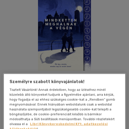
Személyre szabott könyvajánlatok!
Tisztelt Vásárlónk! Annak érdekében, hogy az ízléséhez minél
Kívánságlistához adom
Megosztom
közelebb álló könyveket tudjunk a figyelmébe ajánlani, arra kérjük,
hogy fogadja el az ehhez szükséges cookie-kat a „Rendben” gomb
(52 vélemény)
megnyomásával. Ennek hiányában weboldalunk csak a weboldal
használata szempontjából legszükségesebb cookie-kat telepíti a
Menő Könyvek
|
2024
|
magyar nyelvű
|
kartonált
|
403 oldal
böngészőjébe, de cookie-preferenciáit később is bármikor
módosíthatja a Süti beállítások menüpontban. További részletekért
olvassa el a
Libri Könyvkereskedelmi Kft. adatkezelési
ADAM SILVERA gyönyörűen szívszaggató regénye fiatalok
tájékoztatóját
!