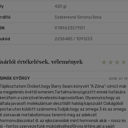
ly
420 gr
rdító
Szekeresné Simonyi Ilona
BN
9789633571101
rukód
2236485 / 1091253
ásárlói értékelések, vélemények
SIMÁK GYÖRGY
2018. 07. 19
Tájékoztatom Önöket,hogy Barry Sears könyvét "A Zóna"-cimüt már
a megjelenés évétől ismerem.Tartalma lenyügözött ennek hatására
kerültem a szerzővel levelezési kapcsolatban. Olyannyira,hogy az
általa javasolt molekulárisan desztilált halolaj kapszulát Csikágóból
postai uton küldött számomra.Tudják,hogy az omega 3 és az omega
6 zsirsavak metabolizmusa teremti meg az adekvát
hormonválaszokat ill. az ejkozanoidok mint hormonok akár - rossz és
jó -fontos szervezetünk müködéséhez!Orvos létére,aki a saját