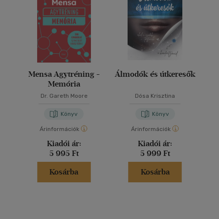
Mensa Agytréning -
Álmodók és útkeresők
Memória
Dr. Gareth Moore
Dósa Krisztina
Könyv
Könyv
Árinformációk
Árinformációk
Kiadói ár:
Kiadói ár:
5 995 Ft
5 999 Ft
Kosárba
Kosárba