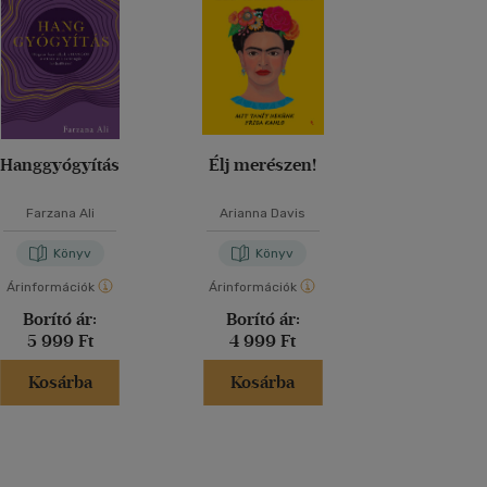
Hanggyógyítás
Élj merészen!
Mensa Agytr
Koncentr
Farzana Ali
Arianna Davis
Dr. Gareth 
Könyv
Könyv
Kön
Árinformációk
Árinformációk
Árinformáci
Borító ár:
Borító ár:
Borító 
5 999 Ft
4 999 Ft
5 995 
Kosárba
Kosárba
Kosár