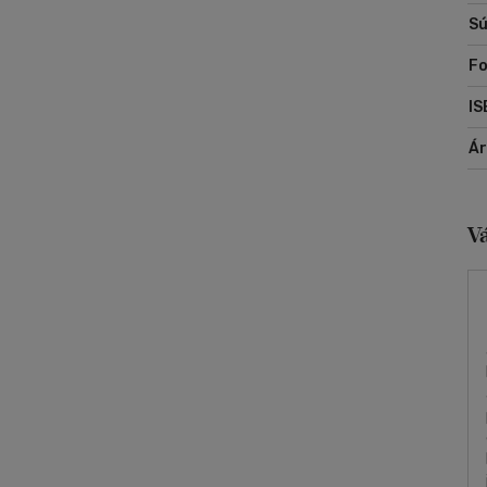
Sú
Fo
IS
Á
V