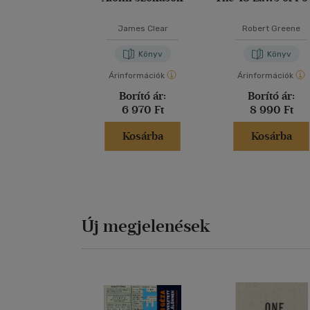
James Clear
Robert Greene
Könyv
Könyv
Árinformációk
Árinformációk
Borító ár:
Borító ár:
6 970 Ft
8 990 Ft
Kosárba
Kosárba
Új megjelenések