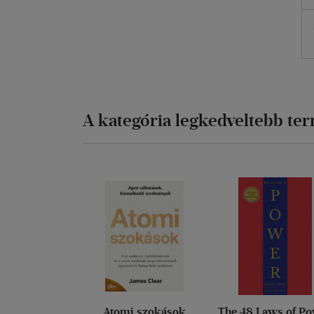
A kategória legkedveltebb te
Atomi szokások
The 48 Laws of P