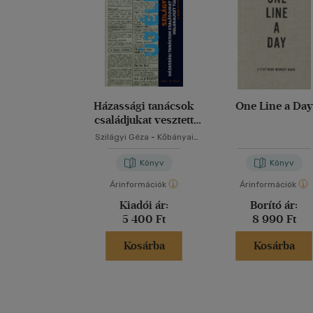
Házassági tanácsok
One Line a Day
családjukat vesztett
holokauszt túlélőknek
Szilágyi Géza
-
Kőbányai
János
Könyv
Könyv
Árinformációk
Árinformációk
Kiadói ár:
Borító ár:
5 400 Ft
8 990 Ft
Kosárba
Kosárba