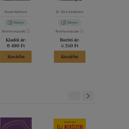
Roxie Nafousi
Dr. Bíró Szabolcs
Esther Pe
Könyv
Könyv
Kön
Árinformációk
Árinformációk
Árinformáci
Kiadói ár:
Borító ár:
Kiadói 
6 490 Ft
5 250 Ft
5 999 
Kosárba
Kosárba
Kosár
Hátra
Előre