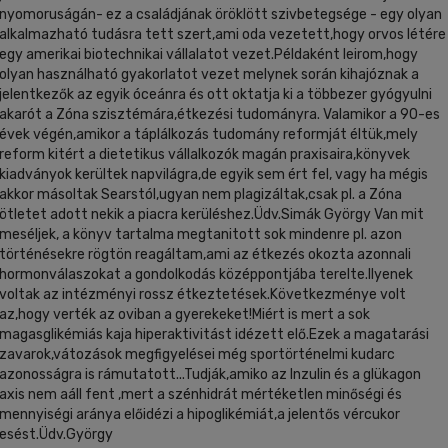
nyomoruságán- ez a családjának öröklött szivbetegsége - egy olyan
alkalmazható tudásra tett szert,ami oda vezetett,hogy orvos létére
egy amerikai biotechnikai vállalatot vezet.Példaként leirom,hogy
olyan használható gyakorlatot vezet melynek során kihajóznak a
jelentkezők az egyik óceánra és ott oktatja ki a többezer gyógyulni
akarót a Zóna szisztémára,étkezési tudományra. Valamikor a 90-es
évek végén,amikor a táplálkozás tudomány reformját éltük,mely
reform kitért a dietetikus vállalkozók magán praxisaira,könyvek
kiadványok kerültek napvilágra,de egyik sem ért fel, vagy ha mégis
akkor másoltak Searstól,ugyan nem plagizáltak,csak pl. a Zóna
ötletet adott nekik a piacra kerüléshez.Üdv.Simák György Van mit
meséljek, a könyv tartalma megtanitott sok mindenre pl. azon
történésekre rögtön reagáltam,ami az étkezés okozta azonnali
hormonválaszokat a gondolkodás középpontjába terelte.Ilyenek
voltak az intézményi rossz étkeztetések.Következménye volt
az,hogy verték az oviban a gyerekeket!Miért is mert a sok
magasglikémiás kaja hiperaktivitást idézett elő.Ezek a magatarási
zavarok,vátozások megfigyelései még sportörténelmi kudarc
azonosságra is rámutatott...Tudják,amiko az Inzulin és a glükagon
axis nem aáll fent ,mert a szénhidrát mértéketlen minőségi és
mennyiségi aránya előidézi a hipoglikémiát,a jelentős vércukor
esést.Üdv.György