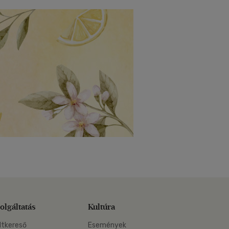
olgáltatás
Kultúra
ltkereső
Események