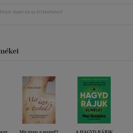
Kérjük, lépjen be az értékeléshez!
rmékei
ower
Mit üzen a tested?
A HAGYD RÁJUK