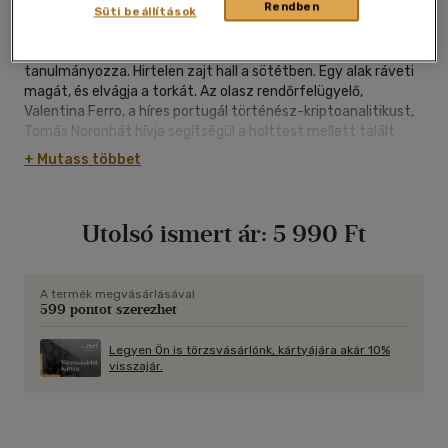
Rendben
Süti beállítások
Egy spanyol paleográfus a Vatikáni Könyvtárban az egyik
legrégebbi fennmaradt Biblia-kéziratot, a Codex Vaticanust
tanulmányozza. Hirtelen zajt hall a sötétben. Egy alak ráveti
magát, és elvágja a torkát. Az olasz rendőrfelügyelő,
Valentina Ferro, a híres portugál történész-kriptoanalitikust,
Tomás Noronhát hívja segítségül a holttest mellett talált
különös üzenet megfejtéséhez. Az esetet két másik
+ Mutass többet
gyilkosság követi. A nyomozás során Tomás és Valentina a
Biblia rejtélyeinek kanyargós ösvényén találja magát. Ezen az
ösvényen pedig eljutnak a Szentföldre, és meg sem állnak az
Utolsó ismert ár:
5 990 Ft
Újszövetség utolsó titkáig. Jézus Krisztus valódi identitásáig.
José Rodrigues dos Santos regénye valós adatokon,
kutatásokon és idézeteken alapul. A szerző ismét
bebizonyítja, hogy a rejtély nagymestere. Az utolsó titok
A termék megvásárlásával
599 pontot szerezhet
több mint regény: lerántja a leplet az Újszövetség
legnagyobb rejtélyéről.
Legyen Ön is törzsvásárlónk, kártyájára akár 10%
visszajár.