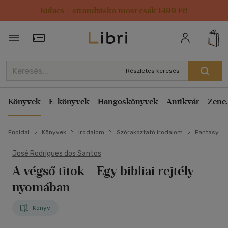
Kulacs / strandtáska most csak 1499 Ft!
Törzsvásárlói Kártya adatai
Részletes keresés
Könyvek
E-könyvek
Hangoskönyvek
Antikvár
Zene,
Főoldal
Könyvek
Irodalom
Szórakoztató irodalom
Fantasy
José Rodrigues dos Santos
A végső titok
- Egy bibliai rejtély
nyomában
Könyv