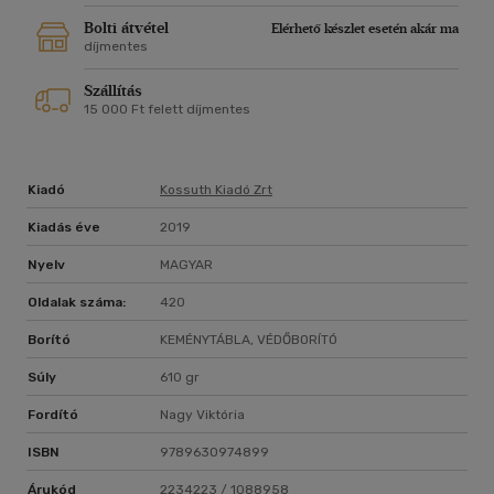
Bolti átvétel
Elérhető készlet esetén akár ma
díjmentes
Szállítás
15 000 Ft felett díjmentes
Kiadó
Kossuth Kiadó Zrt
Kiadás éve
2019
Nyelv
MAGYAR
Oldalak száma:
420
Borító
KEMÉNYTÁBLA, VÉDŐBORÍTÓ
Súly
610 gr
Fordító
Nagy Viktória
ISBN
9789630974899
Árukód
2234223 / 1088958