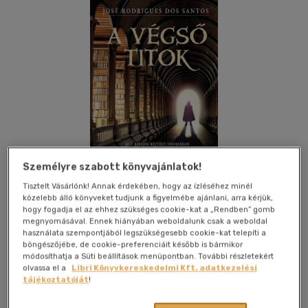
Személyre szabott könyvajánlatok!
Tisztelt Vásárlónk! Annak érdekében, hogy az ízléséhez minél
közelebb álló könyveket tudjunk a figyelmébe ajánlani, arra kérjük,
hogy fogadja el az ehhez szükséges cookie-kat a „Rendben” gomb
megnyomásával. Ennek hiányában weboldalunk csak a weboldal
használata szempontjából legszükségesebb cookie-kat telepíti a
Kívánságlistához adom
Megosztom
böngészőjébe, de cookie-preferenciáit később is bármikor
módosíthatja a Süti beállítások menüpontban. További részletekért
olvassa el a
Libri Könyvkereskedelmi Kft. adatkezelési
tájékoztatóját
!
Kossuth Kiadó Zrt
|
2019
|
magyar nyelvű
|
keménytábla,
védőborító
|
420 oldal