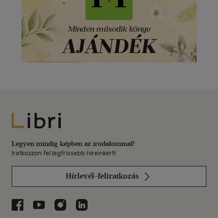
Libri
Legyen mindig képben az irodalommal!
Iratkozzon fel legfrissebb híreinkért!
Hírlevél-feliratkozás
Libri a Facebookon
Libri a Youtube-on
Libri az Instagramon
Libri a LinkedInen