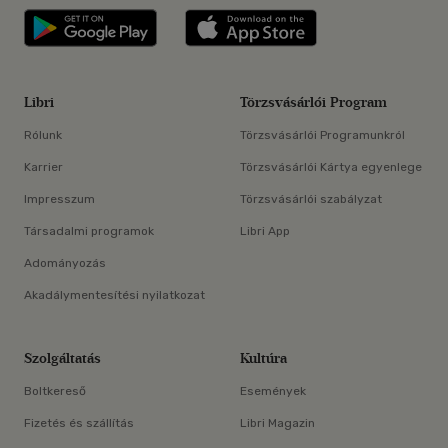
Libri applikáció Szerezd meg: Google P
Libri applikáció 
Libri
Törzsvásárlói Program
Rólunk
Törzsvásárlói Programunkról
Karrier
Törzsvásárlói Kártya egyenlege
Impresszum
Törzsvásárlói szabályzat
Társadalmi programok
Libri App
Adományozás
Akadálymentesítési nyilatkozat
Szolgáltatás
Kultúra
Boltkereső
Események
Fizetés és szállítás
Libri Magazin