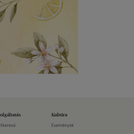
olgáltatás
Kultúra
ltkereső
Események