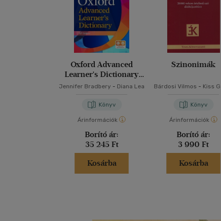
Oxford Advanced
Szinonimák
Learner's Dictionary
10Th Edition
Jennifer Bradbery
-
Diana Lea
Bárdosi Vilmos
-
Kiss 
Könyv
Könyv
Árinformációk
Árinformációk
Borító ár:
Borító ár:
35 245 Ft
3 990 Ft
Kosárba
Kosárba