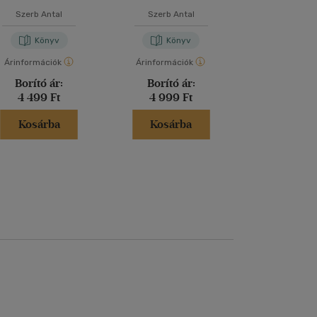
Szerb Antal
Szerb Antal
Szerb An
Könyv
Könyv
Kön
Árinformációk
Árinformációk
Árinformáci
Borító ár:
Borító ár:
Borító 
4 499 Ft
4 999 Ft
4 300 
Kosárba
Kosárba
Kosár