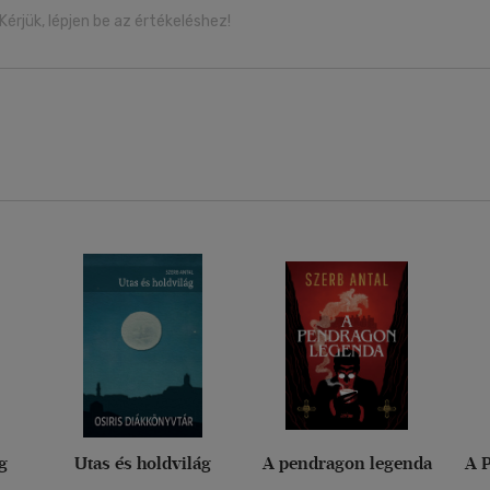
Kérjük, lépjen be az értékeléshez!
g
Utas és holdvilág
A pendragon legenda
A 