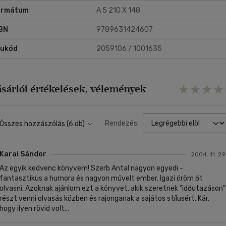
ormátum
A 5 210 X 148
BN
9789631424607
rukód
2059106 / 1001635
ásárlói értékelések, vélemények
Rendezés:
Összes hozzászólás (6 db)
Karai Sándor
2004. 11. 29
Az egyik kedvenc könyvem! Szerb Antal nagyon egyedi -
fantasztikus a humora és nagyon művelt ember. Igazi öröm őt
olvasni. Azoknak ajánlom ezt a könyvet, akik szeretnek "időutazáson"
részt venni olvasás közben és rajonganak a sajátos stílusért. Kár,
hogy ilyen rövid volt...