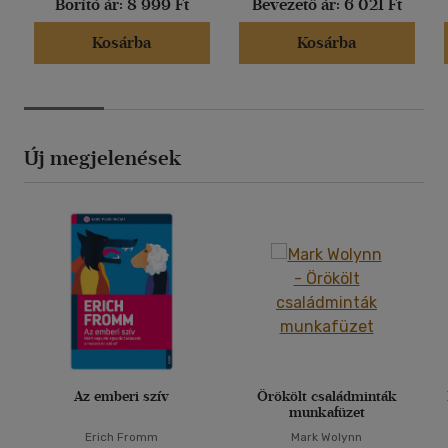
Borító ár:
8 999 Ft
Bevezető ár:
6 021 Ft
Kosárba
Kosárba
Új megjelenések
Az emberi szív
Örökölt családminták
munkafüzet
Erich Fromm
Mark Wolynn