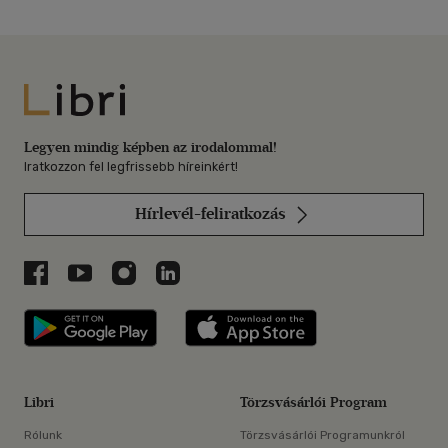
Libri
Legyen mindig képben az irodalommal!
Iratkozzon fel legfrissebb híreinkért!
Hírlevél-feliratkozás
Libri a Facebookon
Libri a Youtube-on
Libri az Instagramon
Libri a LinkedInen
Libri applikáció Szerezd meg: Google P
Libri applikáció 
Libri
Törzsvásárlói Program
Rólunk
Törzsvásárlói Programunkról