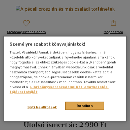
Kívánságlistához adom
Megosztom
Személyre szabott könyvajánlatok!
Tisztelt Vásárlónk! Annak érdekében, hogy az ízléséhez minél
Könyv Guru
|
2020
|
magyar nyelvű
|
kartonált
|
156 oldal
közelebb álló könyveket tudjunk a figyelmébe ajánlani, arra kérjük,
hogy fogadja el az ehhez szükséges cookie-kat a „Rendben” gomb
Az egyik novella arról szól, hogyan indította el nagymamám
megnyomásával. Ennek hiányában weboldalunk csak a weboldal
az első világháborút, mikor hadat üzent Szerbiának. Utána
használata szempontjából legszükségesebb cookie-kat telepíti a
böngészőjébe, de cookie-preferenciáit később is bármikor
nagymama igyekezett mindent rendbe hozni, és szépen
módosíthatja a Süti beállítások menüpontban. További részletekért
felnevelt három gyereket, Ruttkai Évát, Ottót és Ivánt.
olvassa el a
Libri Könyvkereskedelmi Kft. adatkezelési
Szüleim különböző színházakban játszottak, és próbálták
tájékoztatóját
!
feldolgozni azt a traumát is, hogy (öcsém szerint) Kádár
János ellopott tőlünk egy japán filctollat.
+ Mutass többet
Rendben
Süti beállítások
A válogatásban szereplő első mű maga A péceli oroszlán, egy
misztériumjáték, mely választ ad az élet nagy kérdéseire, és
Utolsó ismert ár:
2 990 Ft
egyesíti magában a népi bölcselet, valamint a pesti kabaré
örökbecsű erényeit, közben pedig emléket állít Karády