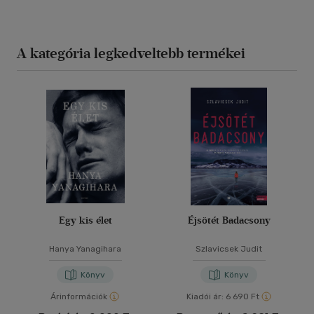
A kategória legkedveltebb termékei
Egy kis élet
Éjsötét Badacsony
Hanya Yanagihara
Szlavicsek Judit
Könyv
Könyv
Árinformációk
Kiadói ár:
6 690 Ft