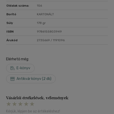
Oldalak száma:
156
Borító
KARTONÁLT
Súly
178 gr
ISBN
9786155803949
Árukód
2735669 / 1191096
Elérhető még:
E-könyv
Antikvár könyv (2 db)
Vásárlói értékelések, vélemények
Kérjük, lépjen be az értékeléshez!