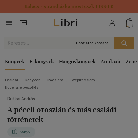
Kulacs / strandtáska most csak 1499 Ft!
Törzsvásárlói Kártya adatai
Részletes keresés
Könyvek
E-könyvek
Hangoskönyvek
Antikvár
Zene,
Főoldal
Könyvek
Irodalom
Szépirodalom
Novella, elbeszélés
Rutkai András
A péceli oroszlán és más családi
történetek
Könyv