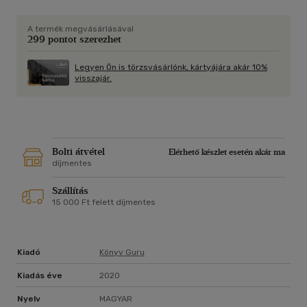
Katalinnak is.
A termék megvásárlásával
299 pontot szerezhet
Rutkai András
Legyen Ön is törzsvásárlónk, kártyájára akár 10%
visszajár.
Bolti átvétel
Elérhető készlet esetén akár ma
díjmentes
Szállítás
15 000 Ft felett díjmentes
Kiadó
Könyv Guru
Kiadás éve
2020
Nyelv
MAGYAR