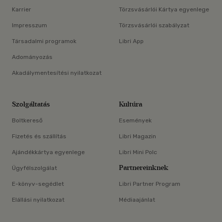
Karrier
Törzsvásárlói Kártya egyenlege
Impresszum
Törzsvásárlói szabályzat
Társadalmi programok
Libri App
Adományozás
Akadálymentesítési nyilatkozat
Szolgáltatás
Kultúra
Boltkereső
Események
Fizetés és szállítás
Libri Magazin
Ajándékkártya egyenlege
Libri Mini Polc
Partnereinknek
Ügyfélszolgálat
E-könyv-segédlet
Libri Partner Program
Elállási nyilatkozat
Médiaajánlat