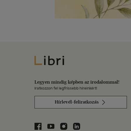
Libri
Legyen mindig képben az irodalommal!
Iratkozzon fel legfrissebb híreinkért!
Hírlevél-feliratkozás
Libri a Facebookon
Libri a Youtube-on
Libri az Instagramon
Libri a LinkedInen