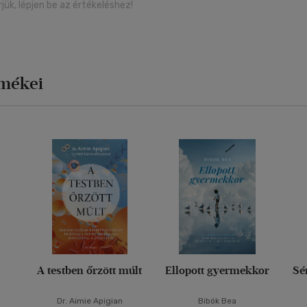
rjük, lépjen be az értékeléshez!
rmékei
A testben őrzött múlt
Ellopott gyermekkor
Sé
Dr. Aimie Apigian
Bibók Bea