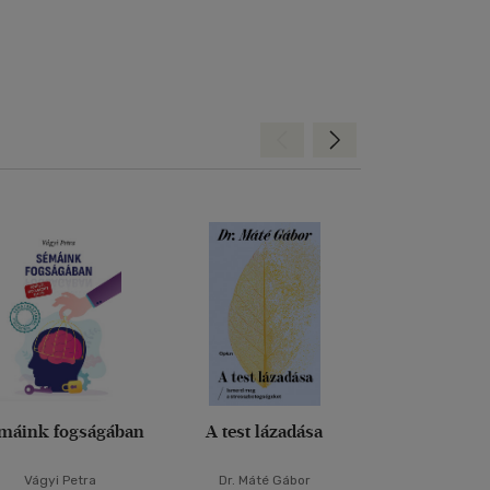
Hátra
Előre
máink fogságában
A test lázadása
A test mi
számont
Vágyi Petra
Dr. Máté Gábor
Bessel van d