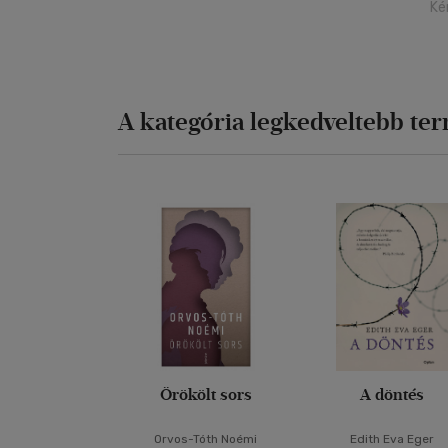
Ké
A kategória legkedveltebb te
Örökölt sors
A döntés
Orvos-Tóth Noémi
Edith Eva Eger