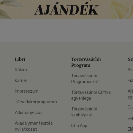
Libri
Törzsvásárlói
Sz
Program
Rólunk
Bo
Törzsvásárlói
Karrier
Fi
Programunkról
Impresszum
Aj
Törzsvásárlói Kártya
eg
egyenlege
Társadalmi programok
Üg
Törzsvásárlói
Adományozás
szabályzat
E-
Akadálymentesítési
Libri App
nyilatkozat
El