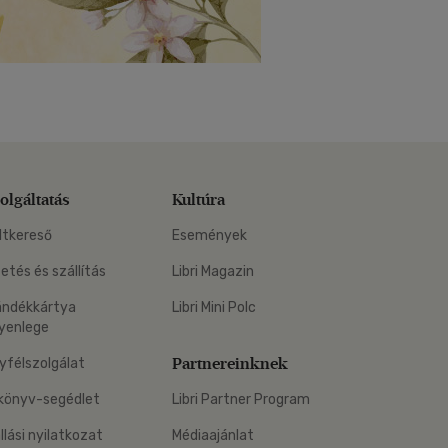
olgáltatás
Kultúra
ltkereső
Események
zetés és szállítás
Libri Magazin
ándékkártya
Libri Mini Polc
yenlege
Partnereinknek
yfélszolgálat
könyv-segédlet
Libri Partner Program
állási nyilatkozat
Médiaajánlat