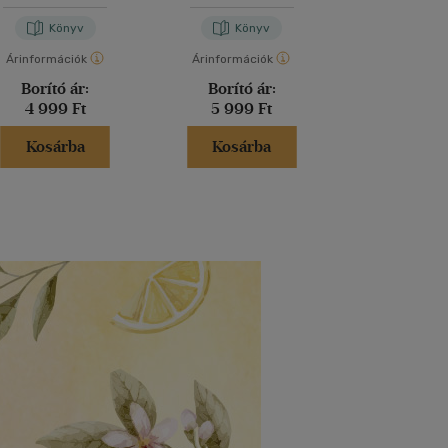
Könyv
Könyv
Kön
Árinformációk
Árinformációk
Árinformáci
Borító ár:
Borító ár:
Borító 
4 999 Ft
5 999 Ft
7 500 
Kosárba
Kosárba
Kosár