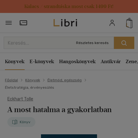
Kulacs / strandtáska most csak 1499 Ft!
Törzsvásárlói Kártya adatai
Részletes keresés
Könyvek
E-könyvek
Hangoskönyvek
Antikvár
Zene,
Főoldal
Könyvek
Életmód, egészség
Életstratégia, érvényesülés
Eckhart Tolle
A most hatalma a gyakorlatban
Könyv