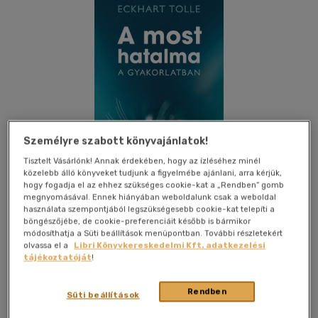
Személyre szabott könyvajánlatok!
Tisztelt Vásárlónk! Annak érdekében, hogy az ízléséhez minél
közelebb álló könyveket tudjunk a figyelmébe ajánlani, arra kérjük,
hogy fogadja el az ehhez szükséges cookie-kat a „Rendben” gomb
megnyomásával. Ennek hiányában weboldalunk csak a weboldal
használata szempontjából legszükségesebb cookie-kat telepíti a
böngészőjébe, de cookie-preferenciáit később is bármikor
módosíthatja a Süti beállítások menüpontban. További részletekért
Kívánságlistához adom
Megosztom
olvassa el a
Libri Könyvkereskedelmi Kft. adatkezelési
tájékoztatóját
!
Édesvíz Kiadó
|
2025
|
magyar nyelvű
|
cérnafűzött,
Rendben
Süti beállítások
keménytáblás
|
184 oldal