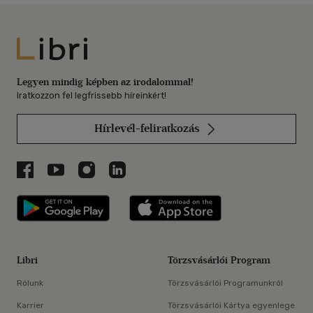
Libri
Legyen mindig képben az irodalommal!
Iratkozzon fel legfrissebb híreinkért!
Hírlevél-feliratkozás
Libri a Facebookon
Libri a Youtube-on
Libri az Instagramon
Libri a LinkedInen
Libri applikáció Szerezd meg: Google P
Libri applikáció 
Libri
Törzsvásárlói Program
Rólunk
Törzsvásárlói Programunkról
Karrier
Törzsvásárlói Kártya egyenlege