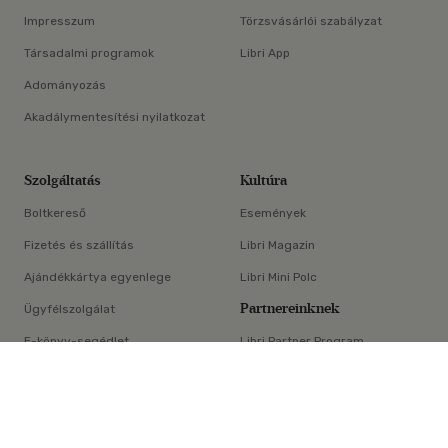
Impresszum
Törzsvásárlói szabályzat
Társadalmi programok
Libri App
Adományozás
Akadálymentesítési nyilatkozat
Szolgáltatás
Kultúra
Boltkereső
Események
Fizetés és szállítás
Libri Magazin
Ajándékkártya egyenlege
Libri Mini Polc
Partnereinknek
Ügyfélszolgálat
E-könyv-segédlet
Libri Partner Program
×
Elállási nyilatkozat
Médiaajánlat