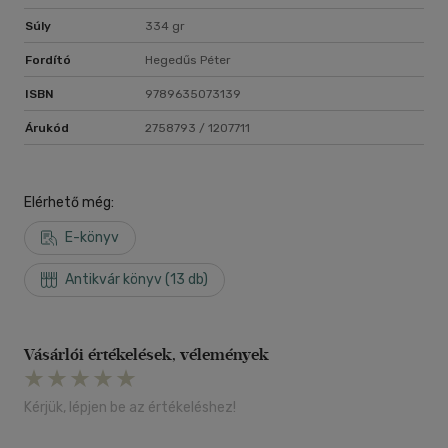
Súly
334 gr
Fordító
Hegedűs Péter
ISBN
9789635073139
Árukód
2758793 / 1207711
Elérhető még:
E-könyv
Antikvár könyv (13 db)
Vásárlói értékelések, vélemények
Kérjük, lépjen be az értékeléshez!