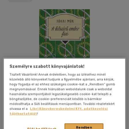
Személyre szabott könyvajánlatok!
Tisztelt Vásárlónk! Annak érdekében, hogy az ízléséhez minél
közelebb álló könyveket tudjunk a figyelmébe ajánlani, arra kérjük,
hogy fogadja el az ehhez szükséges cookie-kat a „Rendben” gomb
megnyomásával. Ennek hiányában weboldalunk csak a weboldal
használata szempontjából legszükségesebb cookie-kat telepíti a
böngészőjébe, de cookie-preferenciáit később is bármikor
módosíthatja a Süti beállítások menüpontban. További részletekért
Kívánságlistához adom
Megosztom
olvassa el a
Libri Könyvkereskedelmi Kft. adatkezelési
tájékoztatóját
!
Rendben
Akkord Kiadó Kft.
|
2022
|
magyar nyelvű
|
kartonált
|
531
Süti beállítások