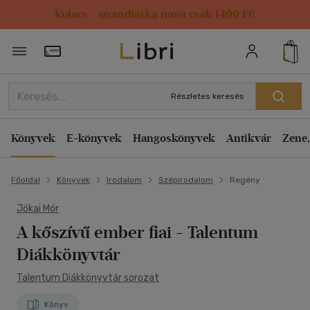
Kulacs / strandtáska most csak 1499 Ft!
Törzsvásárlói Kártya adatai
Részletes keresés
Könyvek
E-könyvek
Hangoskönyvek
Antikvár
Zene,
Főoldal
Könyvek
Irodalom
Szépirodalom
Regény
Jókai Mór
A kőszívű ember fiai
- Talentum
Diákkönyvtár
Talentum Diákkönyvtár sorozat
Könyv