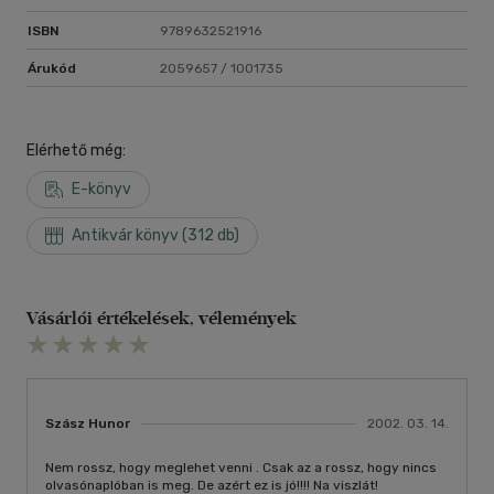
ISBN
9789632521916
Árukód
2059657 / 1001735
Elérhető még:
E-könyv
Antikvár könyv (312 db)
Vásárlói értékelések, vélemények
Szász Hunor
2002. 03. 14.
Nem rossz, hogy meglehet venni . Csak az a rossz, hogy nincs
olvasónaplóban is meg. De azért ez is jó!!!! Na viszlát!