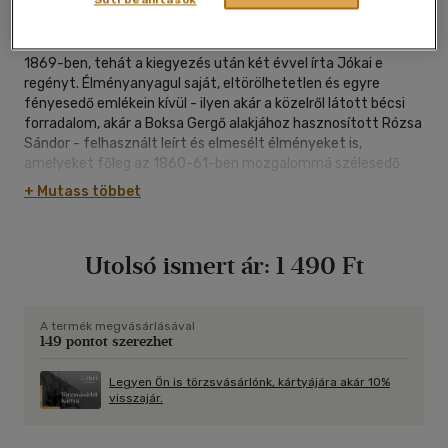
oldal
1869-ben, tehát a kiegyezés után két évvel írta Jókai e
regényt. Élményanyagul saját, eltörölhetetlen és egyre
fényesedő emlékein kívül - ilyen akár a közelről látott bécsi
forradalom, akár a Boksa Gergő alakjához hasznosított Rózsa
Sándor - felhasznált leírt és elmesélt élményeket is,
amelyeket főleg az 1860-61-ben mozgalommá szélesedő
honvédemlékgyűjtés közben szedett össze. A szakirodalom
+ Mutass többet
természetesen igen sokat foglalkozott az író ezen sikeres és
külföldön is igen kedvelt regényével. Eszerint a Jókai életének
legfőbb élményforrását képező forradalom és
Utolsó ismert ár:
1 490 Ft
szabadságharc mitológiai fenségű ábrázolását sikerült
összeegyeztetnie a kor társadalmi életének fő
ellentmondásait szerencsésen sűrítő családi
bonyodalomrajzában. Szörényi László
A termék megvásárlásával
149 pontot szerezhet
Legyen Ön is törzsvásárlónk, kártyájára akár 10%
visszajár.