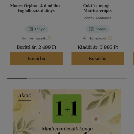
Mancs Őrjárat: A dinófilm -
Cuki 'n' nyugi -
Foglalkoztatókönyv
Matricaterápia
matricákkal
Zenny Abanales
Könyv
Könyv
Árinformációk
Árinformációk
Borító ár:
2 499 Ft
Kiadói ár:
5 995 Ft
Kosárba
Kosárba