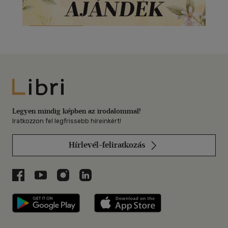
Libri
Legyen mindig képben az irodalommal!
Iratkozzon fel legfrissebb híreinkért!
Hírlevél-feliratkozás
Libri a Facebookon
Libri a Youtube-on
Libri az Instagramon
Libri a LinkedInen
Libri applikáció Szerezd meg: Google P
Libri applikáció 