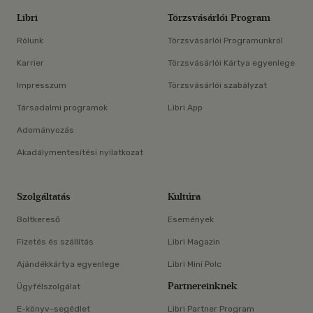
Libri
Törzsvásárlói Program
Rólunk
Törzsvásárlói Programunkról
Karrier
Törzsvásárlói Kártya egyenlege
Impresszum
Törzsvásárlói szabályzat
Társadalmi programok
Libri App
Adományozás
Akadálymentesítési nyilatkozat
Szolgáltatás
Kultúra
Boltkereső
Események
Fizetés és szállítás
Libri Magazin
Ajándékkártya egyenlege
Libri Mini Polc
Partnereinknek
Ügyfélszolgálat
E-könyv-segédlet
Libri Partner Program