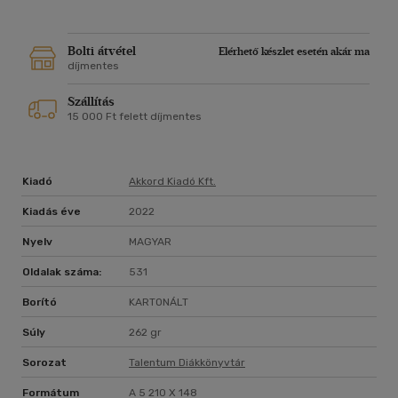
Bolti átvétel
Elérhető készlet esetén akár ma
díjmentes
Szállítás
15 000 Ft felett díjmentes
Kiadó
Akkord Kiadó Kft.
Kiadás éve
2022
Nyelv
MAGYAR
Oldalak száma:
531
Borító
KARTONÁLT
Súly
262 gr
Sorozat
Talentum Diákkönyvtár
Formátum
A 5 210 X 148