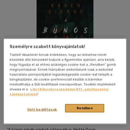
Személyre szabott könyvajánlatok!
Tisztelt Vásárlónk! Annak érdekében, hogy az ízléséhez minél
közelebb álló könyveket tudjunk a figyelmébe ajánlani, arra kérjük,
hogy fogadja el az ehhez szükséges cookie-kat a „Rendben” gomb
megnyomásával. Ennek hiányában weboldalunk csak a weboldal
használata szempontjából legszükségesebb cookie-kat telepíti a
böngészőjébe, de cookie-preferenciáit később is bármikor
módosíthatja a Süti beállítások menüpontban. További részletekért
olvassa el a
Libri Könyvkereskedelmi Kft. adatkezelési
tájékoztatóját
!
Beleolvasok
Kívánságlistához adom
Megosztom
Rendben
Süti beállítások
Agave Könyvek
|
2021
|
magyar nyelvű
"A bűnös nővér azokat a klasszikus, Bette Davis