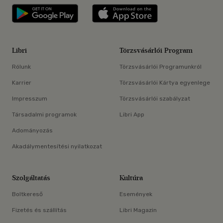
Libri applikáció Szerezd meg: Google P
Libri applikáció 
Libri
Törzsvásárlói Program
Rólunk
Törzsvásárlói Programunkról
Karrier
Törzsvásárlói Kártya egyenlege
Impresszum
Törzsvásárlói szabályzat
Társadalmi programok
Libri App
Adományozás
Akadálymentesítési nyilatkozat
Szolgáltatás
Kultúra
Boltkereső
Események
Fizetés és szállítás
Libri Magazin