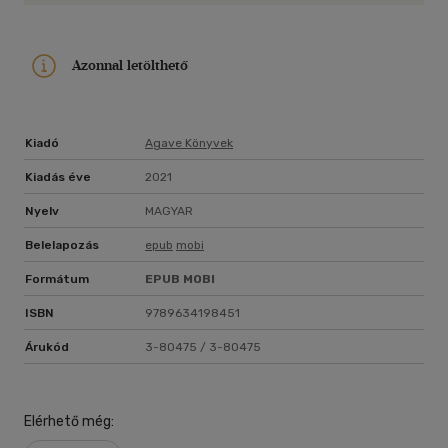
közül. Karen Dionne új, hitchcocki hangulatú thrillere egy fiatal
nő harcát mutatja be a démonaival, és egyben vérfagyasztó
tanulmány a pszichopátiáról.
Azonnal letölthető
Kiadó
Agave Könyvek
Kiadás éve
2021
Nyelv
MAGYAR
Belelapozás
epub
mobi
Formátum
EPUB
MOBI
ISBN
9789634198451
Árukód
3-80475 / 3-80475
Elérhető még: