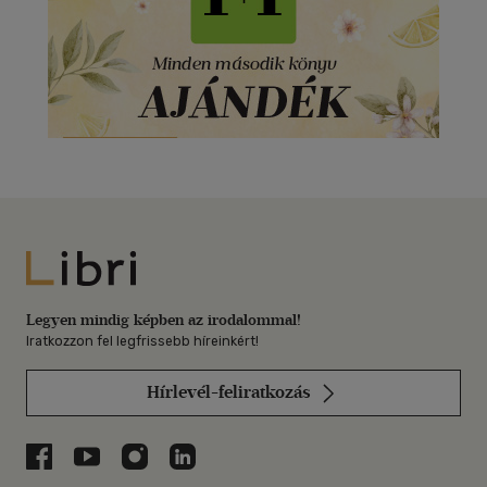
Libri
Legyen mindig képben az irodalommal!
Iratkozzon fel legfrissebb híreinkért!
Hírlevél-feliratkozás
Libri a Facebookon
Libri a Youtube-on
Libri az Instagramon
Libri a LinkedInen