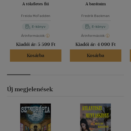
A tökéletes fiú
A barátaim
Freida McFadden
Fredrik Backman
E-könyv
E-könyv
Árinformációk
Árinformációk
Kiadói ár:
5 599 Ft
Kiadói ár:
4 090 Ft
Kosárba
Kosárba
Új megjelenések