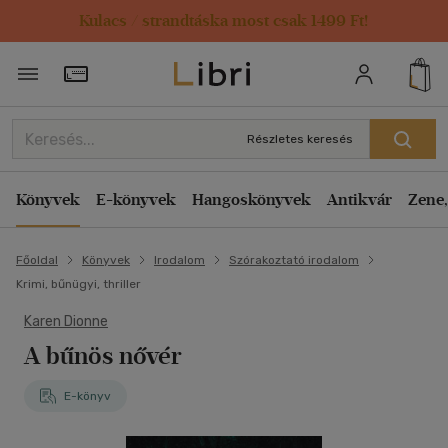
Kulacs / strandtáska most csak 1499 Ft!
Törzsvásárlói Kártya adatai
Részletes keresés
Könyvek
E-könyvek
Hangoskönyvek
Antikvár
Zene,
Főoldal
Könyvek
Irodalom
Szórakoztató irodalom
Krimi, bűnügyi, thriller
Karen Dionne
A bűnös nővér
E-könyv