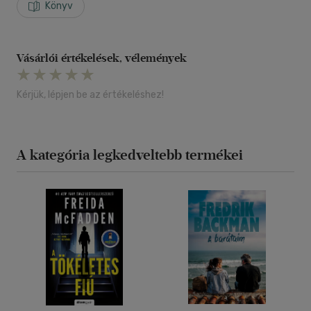
Könyv
Vásárlói értékelések, vélemények
Kérjük, lépjen be az értékeléshez!
A kategória legkedveltebb termékei