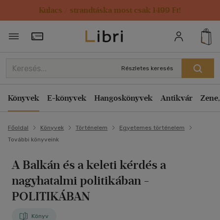
Kulacs / strandtáska most csak 1499 Ft!
Törzsvásárlói Kártya adatai
Részletes keresés
Könyvek
E-könyvek
Hangoskönyvek
Antikvár
Zene,
Főoldal
Könyvek
Történelem
Egyetemes történelem
További könyveink
A Balkán és a keleti kérdés a
nagyhatalmi politikában
-
POLITIKÁBAN
Könyv