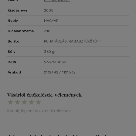
Kiadó
Hungarovox Bt
Kiadás éve
2005
Nyelv
MAGYAR
Oldalak száma:
310
Borító
PUHATÁBLÁS, RAGASZTÓKÖTÖTT
Súly
360 gr
ISBN
9637504133
Árukód
2112442 / 1121532
Vásárlói értékelések, vélemények
Kérjük, lépjen be az értékeléshez!