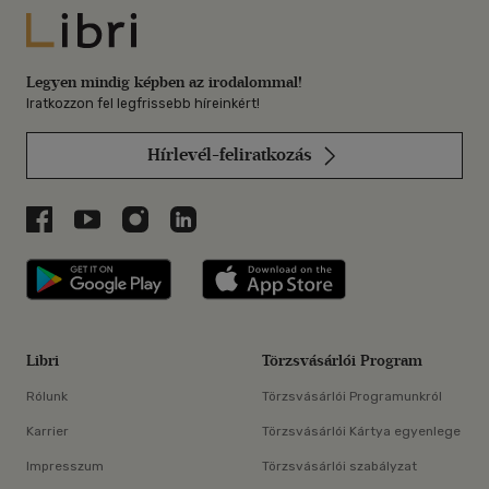
Libri
Legyen mindig képben az irodalommal!
Iratkozzon fel legfrissebb híreinkért!
Hírlevél-feliratkozás
Libri a Facebookon
Libri a Youtube-on
Libri az Instagramon
Libri a LinkedInen
Libri applikáció Szerezd meg: Google P
Libri applikáció 
Libri
Törzsvásárlói Program
Rólunk
Törzsvásárlói Programunkról
Karrier
Törzsvásárlói Kártya egyenlege
Impresszum
Törzsvásárlói szabályzat