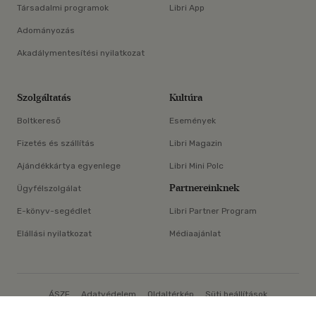
Társadalmi programok
Libri App
Adományozás
Akadálymentesítési nyilatkozat
Szolgáltatás
Kultúra
Boltkereső
Események
Fizetés és szállítás
Libri Magazin
Ajándékkártya egyenlege
Libri Mini Polc
Partnereinknek
Ügyfélszolgálat
E-könyv-segédlet
Libri Partner Program
Elállási nyilatkozat
Médiaajánlat
ÁSZF
Adatvédelem
Oldaltérkép
Süti beállítások
×
© Libri Könyvkereskedelmi Kft. Minden jog fenntartva!