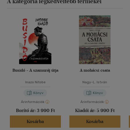
A kategória legkedveltebb termékei
Busidó - A szamuráj útja
A mohácsi csata
Inazo Nitobe
Nagy-L. István
Könyv
Könyv
Árinformációk
Árinformációk
Borító ár:
3 990 Ft
Kiadói ár:
5 990 Ft
Kosárba
Kosárba