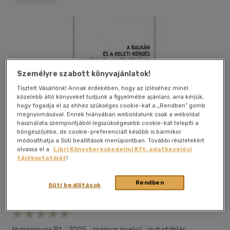
Személyre szabott könyvajánlatok!
Tisztelt Vásárlónk! Annak érdekében, hogy az ízléséhez minél
közelebb álló könyveket tudjunk a figyelmébe ajánlani, arra kérjük,
hogy fogadja el az ehhez szükséges cookie-kat a „Rendben” gomb
megnyomásával. Ennek hiányában weboldalunk csak a weboldal
használata szempontjából legszükségesebb cookie-kat telepíti a
böngészőjébe, de cookie-preferenciáit később is bármikor
módosíthatja a Süti beállítások menüpontban. További részletekért
olvassa el a
Libri Könyvkereskedelmi Kft. adatkezelési
tájékoztatóját
!
Rendben
Süti beállítások
Kívánságlistához adom
Megosztom
Hungarovox Bt
|
2005
|
magyar nyelvű
|
puhatáblás,