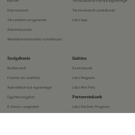
Karrier
Törzsvásárlói Kártya egyenlege
Impresszum
Törzsvásárlói szabályzat
Társadalmi programok
Libri App
Adományozás
Akadálymentesítési nyilatkozat
Szolgáltatás
Kultúra
Boltkereső
Események
Fizetés és szállítás
Libri Magazin
Ajándékkártya egyenlege
Libri Mini Polc
Partnereinknek
Ügyfélszolgálat
E-könyv-segédlet
Libri Partner Program
×
Elállási nyilatkozat
Médiaajánlat