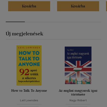
Kosárba
Kosárba
Új megjelenések
How to Talk To Anyone
Az angliai magyarok igaz
története
Leil Lowndes
Nagy Róbert