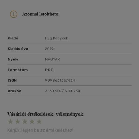
Azonnal letölthető
Kiadó
Hvg Könyvek
Kiadás éve
2019
Nyelv
MAGYAR
Formátum
PDF
ISBN
9899631367434
Árukód
3-60734 / 3-60734
Vásárlói értékelések, vélemények
Kérjük, lépjen be az értékeléshez!