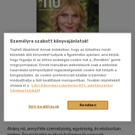
Személyre szabott könyvajánlatok!
Tisztelt Vásárlónk! Annak érdekében, hogy az ízléséhez minél
közelebb álló könyveket tudjunk a figyelmébe ajánlani, arra kérjük,
hogy fogadja el az ehhez szükséges cookie-kat a „Rendben” gomb
megnyomásával. Ennek hiányában weboldalunk csak a weboldal
használata szempontjából legszükségesebb cookie-kat telepíti a
böngészőjébe, de cookie-preferenciáit később is bármikor
módosíthatja a Süti beállítások menüpontban. További részletekért
olvassa el a
Libri Könyvkereskedelmi Kft. adatkezelési
tájékoztatóját
!
Kívánságlistához adom
Megosztom
Rendben
Süti beállítások
Hvg Könyvek
|
2019
|
magyar nyelvű
Ahány nő, annyiféle személyiség, egyéniség, és elsősorban
ember. Ám erről elég gyakran hajlamosak vagyunk