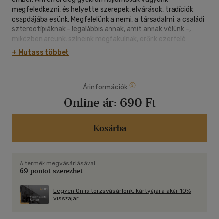
megfeledkezni, és helyette szerepek, elvárások, tradíciók
csapdájába esünk. Megfelelünk a nemi, a társadalmi, a családi
sztereotípiáknak - legalábbis annak, amit annak vélünk -,
miközben arcunk, színeink megfakulnak, erőnk ezerfelé
szóródik. Honnan és hogyan ivódott ez belénk - ezt kutattuk.
+ Mutass többet
Hogyan lehet ebből kilépni - erről kérdeztünk nagyszerű
nőket, akik vállalják önmagukat, meg merik mutatni
erősségeiket és gyengeségeiket, és nőiségüket a maga
Árinformációk
teljességében igyekeznek megélni. Történetek,
tapasztalatok, nézőpontok tanúskodnak a női egyéniség
Online ár:
690 Ft
átható erejéről. Legyen ez az első, amit meglátunk
magunkban, a tükörben. És a másikban.
Kosárba
A termék megvásárlásával
69 pontot szerezhet
Legyen Ön is törzsvásárlónk, kártyájára akár 10%
visszajár.