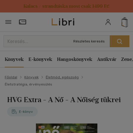
Kulacs / strandtáska most csak 1499 Ft!
Törzsvásárlói Kártya adatai
Részletes keresés
Könyvek
E-könyvek
Hangoskönyvek
Antikvár
Zene,
Főoldal
Könyvek
Életmód, egészség
Életstratégia, érvényesülés
HVG Extra - A Nő - A Nőiség tükrei
E-könyv