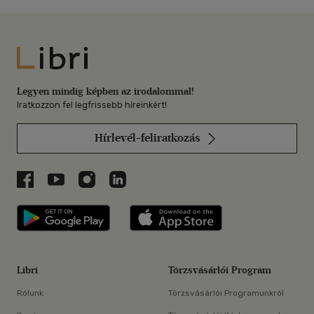
Libri
Legyen mindig képben az irodalommal!
Iratkozzon fel legfrissebb híreinkért!
Hírlevél-feliratkozás
Libri a Facebookon
Libri a Youtube-on
Libri az Instagramon
Libri a LinkedInen
Libri applikáció Szerezd meg: Google P
Libri applikáció 
Libri
Törzsvásárlói Program
Rólunk
Törzsvásárlói Programunkról