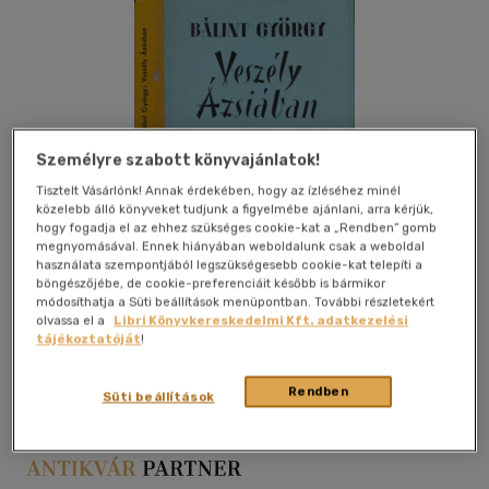
Személyre szabott könyvajánlatok!
Tisztelt Vásárlónk! Annak érdekében, hogy az ízléséhez minél
közelebb álló könyveket tudjunk a figyelmébe ajánlani, arra kérjük,
hogy fogadja el az ehhez szükséges cookie-kat a „Rendben” gomb
megnyomásával. Ennek hiányában weboldalunk csak a weboldal
használata szempontjából legszükségesebb cookie-kat telepíti a
böngészőjébe, de cookie-preferenciáit később is bármikor
módosíthatja a Süti beállítások menüpontban. További részletekért
olvassa el a
Libri Könyvkereskedelmi Kft. adatkezelési
Kívánságlistához adom
Megosztom
tájékoztatóját
!
Rendben
Süti beállítások
Cserépfalvi Kiadása
|
karton
|
124 oldal