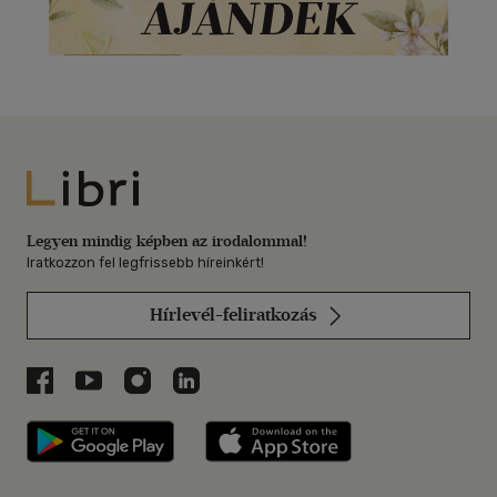
Libri
Legyen mindig képben az irodalommal!
Iratkozzon fel legfrissebb híreinkért!
Hírlevél-feliratkozás
Libri a Facebookon
Libri a Youtube-on
Libri az Instagramon
Libri a LinkedInen
Libri applikáció Szerezd meg: Google P
Libri applikáció 