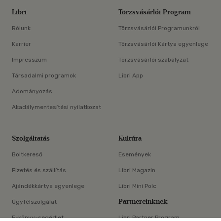
Libri
Törzsvásárlói Program
Rólunk
Törzsvásárlói Programunkról
Karrier
Törzsvásárlói Kártya egyenlege
Impresszum
Törzsvásárlói szabályzat
Társadalmi programok
Libri App
Adományozás
Akadálymentesítési nyilatkozat
Szolgáltatás
Kultúra
Boltkereső
Események
Fizetés és szállítás
Libri Magazin
Ajándékkártya egyenlege
Libri Mini Polc
Partnereinknek
Ügyfélszolgálat
E-könyv-segédlet
Libri Partner Program