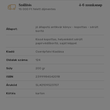
Szállítás
4-6 munkanap
15 000 Ft felett díjmentes
jó állapotú antikvár könyv - kopottas - sérült
Állapot:
borító
Kissé kopottas, helyenként sérült
papírvédőborító, saját képpel.
Kiadó
Cserépfalvi Kiadása
Oldalak száma:
124
Súly
200 gr
ISBN
2399984542018
Árukód
SL#2109523707
Kötés
karton