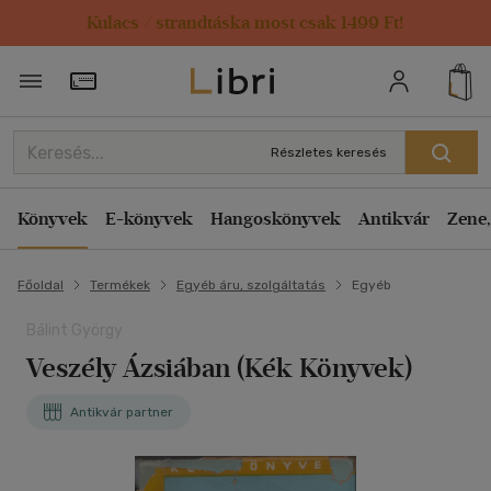
Kulacs / strandtáska most csak 1499 Ft!
Törzsvásárlói Kártya adatai
Részletes keresés
Könyvek
E-könyvek
Hangoskönyvek
Antikvár
Zene,
Főoldal
Termékek
Egyéb áru, szolgáltatás
Egyéb
Bálint György
Veszély Ázsiában (Kék Könyvek)
Antikvár partner