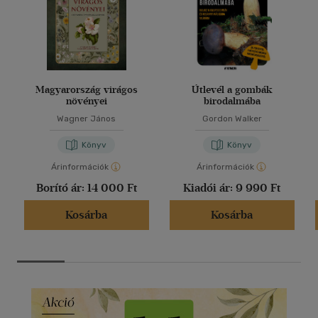
Magyarország virágos
Útlevél a gombák
növényei
birodalmába
Wagner János
Gordon Walker
Könyv
Könyv
Árinformációk
Árinformációk
Borító ár:
14 000 Ft
Kiadói ár:
9 990 Ft
Kosárba
Kosárba