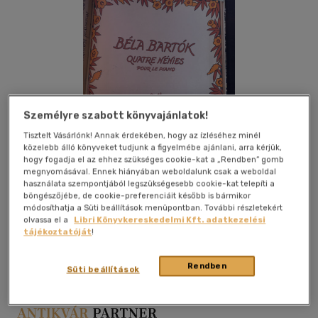
Személyre szabott könyvajánlatok!
Tisztelt Vásárlónk! Annak érdekében, hogy az ízléséhez minél
közelebb álló könyveket tudjunk a figyelmébe ajánlani, arra kérjük,
hogy fogadja el az ehhez szükséges cookie-kat a „Rendben” gomb
megnyomásával. Ennek hiányában weboldalunk csak a weboldal
használata szempontjából legszükségesebb cookie-kat telepíti a
böngészőjébe, de cookie-preferenciáit később is bármikor
módosíthatja a Süti beállítások menüpontban. További részletekért
olvassa el a
Libri Könyvkereskedelmi Kft. adatkezelési
Kívánságlistához adom
Megosztom
tájékoztatóját
!
Rendben
Süti beállítások
Nincs Megadva
|
kemény kötés