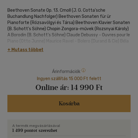
Beethoven Sonate Op. 13. Cmoll (J. G. Cotta'sche
Buchandlung Nachfolger) Beethoven Sonaten für ür
Pianoforte (Rózsavölgyi és Társa) Beethoven Klavier Sonaten
(B. Schott's Söhne) Chopin Zongora-művek (Rozsnyai Károly)
A Borodin (B. Schott's Söhne) Claude Debussy - Ouvres pour le
Piano (Otto Junne) Maurice Ravel - Bolero (Durand & Cie) Béla
Bartók 2 Élégies pour piano (Charles Rozsnyai) Béla Bartók -
+ Mutass többet
Quatre Nénies pour le piano (Rózsavölgyi & Cie) Bartók Béla -
Három Burleszk zongorára
Árinformációk
Ingyen szállítás 15 000 Ft felett
Online ár:
14 990 Ft
Kosárba
A termék megvásárlásával
1 499 pontot szerezhet