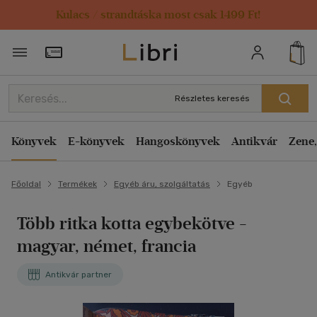
Kulacs / strandtáska most csak 1499 Ft!
Törzsvásárlói Kártya adatai
Részletes keresés
Könyvek
E-könyvek
Hangoskönyvek
Antikvár
Zene,
Főoldal
Termékek
Egyéb áru, szolgáltatás
Egyéb
Több ritka kotta egybekötve -
magyar, német, francia
Antikvár partner