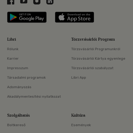
Libri a Facebookon
Libri a Youtube-on
Libri az Instagramon
Libri a LinkedInen
Libri applikáció Szerezd meg: Google P
Libri applikáció 
Libri
Törzsvásárlói Program
Rólunk
Törzsvásárlói Programunkról
Karrier
Törzsvásárlói Kártya egyenlege
Impresszum
Törzsvásárlói szabályzat
Társadalmi programok
Libri App
Adományozás
Akadálymentesítési nyilatkozat
Szolgáltatás
Kultúra
Boltkereső
Események