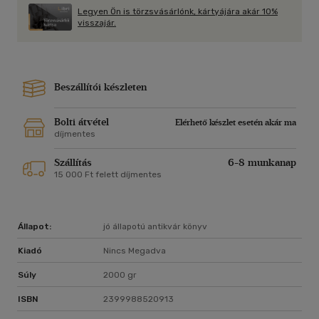
Legyen Ön is törzsvásárlónk, kártyájára akár 10%
visszajár.
Beszállítói készleten
Bolti átvétel
Elérhető készlet esetén akár ma
díjmentes
Szállítás
6-8 munkanap
15 000 Ft felett díjmentes
Állapot:
jó állapotú antikvár könyv
Kiadó
Nincs Megadva
Súly
2000 gr
ISBN
2399988520913