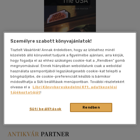
Személyre szabott könyvajánlatok!
Tisztelt Vásárlónk! Annak érdekében, hogy az ízléséhez minél
közelebb álló könyveket tudjunk a figyelmébe ajánlani, arra kérjük,
hogy fogadja el az ehhez szükséges cookie-kat a „Rendben” gomb
megnyomásával. Ennek hiányában weboldalunk csak a weboldal
használata szempontjából legszükségesebb cookie-kat telepíti a
böngészőjébe, de cookie-preferenciáit később is bármikor
módosíthatja a Süti beállítások menüpontban. További részletekért
olvassa el a
Libri Könyvkereskedelmi Kft. adatkezelési
tájékoztatóját
!
Kívánságlistához adom
Megosztom
Rendben
Süti beállítások
Oxford University Press
|
2001
|
papír / puha kötés