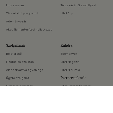
Impresszum
Törzsvásárlói szabályzat
Társadalmi programok
Libri App
Adományozás
Akadálymentesítési nyilatkozat
Szolgáltatás
Kultúra
Boltkereső
Események
Fizetés és szállítás
Libri Magazin
Ajándékkártya egyenlege
Libri Mini Polc
Partnereinknek
Ügyfélszolgálat
E-könyv-segédlet
Libri Partner Program
×
Elállási nyilatkozat
Médiaajánlat