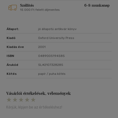
Szállítás
6-8 munkanap
15 000 Ft felett díjmentes
Állapot:
jó állapotú antikvár könyv
Kiadó
Oxford University Press
Kiadás éve
2001
ISBN
0489005194585
Árukód
SL#2107328285
Kötés
papír / puha kötés
Vásárlói értékelések, vélemények
Kérjük, lépjen be az értékeléshez!