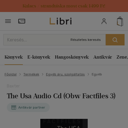
Kulacs / strandtáska most csak 1499 Ft!
Törzsvásárlói Kártya adatai
Részletes keresés
Könyvek
E-könyvek
Hangoskönyvek
Antikvár
Zene,
Főoldal
Termékek
Egyéb áru, szolgáltatás
Egyéb
Baxter
The Usa Audio Cd (Obw Factfiles 3)
Antikvár partner