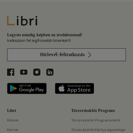
Libri
Legyen mindig képben az irodalommal!
Iratkozzon fel legfrissebb híreinkért!
Hírlevél-feliratkozás
Libri a Facebookon
Libri a Youtube-on
Libri az Instagramon
Libri a LinkedInen
Libri applikáció Szerezd meg: Google P
Libri applikáció 
Libri
Törzsvásárlói Program
Rólunk
Törzsvásárlói Programunkról
Karrier
Törzsvásárlói Kártya egyenlege