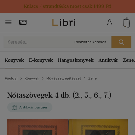
Kulacs / strandtáska most csak 1499 Ft!
Törzsvásárlói Kártya adatai
Részletes keresés
Könyvek
E-könyvek
Hangoskönyvek
Antikvár
Zene,
Főoldal
Könyvek
Művészet, építészet
Zene
Nótaszövegek 4 db. (2., 5., 6., 7.)
Antikvár partner