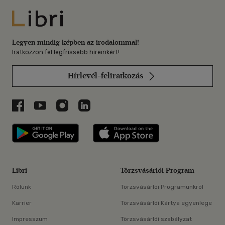
Libri
Legyen mindig képben az irodalommal!
Iratkozzon fel legfrissebb híreinkért!
Hírlevél-feliratkozás
Libri a Facebookon
Libri a Youtube-on
Libri az Instagramon
Libri a LinkedInen
Libri applikáció Szerezd meg: Google P
Libri applikáció 
Libri
Törzsvásárlói Program
Rólunk
Törzsvásárlói Programunkról
Karrier
Törzsvásárlói Kártya egyenlege
Impresszum
Törzsvásárlói szabályzat