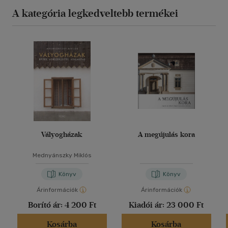
A kategória legkedveltebb termékei
Vályogházak
A megújulás kora
Mednyánszky Miklós
Könyv
Könyv
Árinformációk
Árinformációk
Borító ár:
4 200 Ft
Kiadói ár:
23 000 Ft
Kosárba
Kosárba