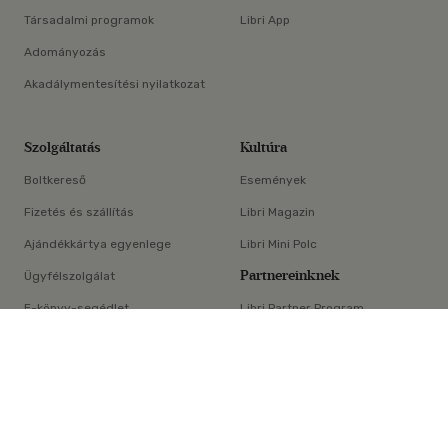
Társadalmi programok
Libri App
Adományozás
Akadálymentesítési nyilatkozat
Szolgáltatás
Kultúra
Boltkereső
Események
Fizetés és szállítás
Libri Magazin
Ajándékkártya egyenlege
Libri Mini Polc
Partnereinknek
Ügyfélszolgálat
E-könyv-segédlet
Libri Partner Program
×
Elállási nyilatkozat
Médiaajánlat
ÁSZF
Adatvédelem
Oldaltérkép
Süti beállítások