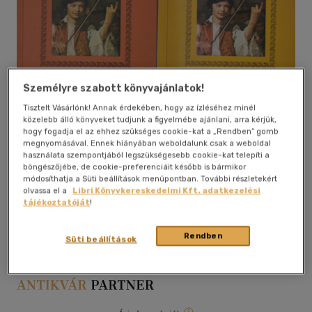
Személyre szabott könyvajánlatok!
Tisztelt Vásárlónk! Annak érdekében, hogy az ízléséhez minél
közelebb álló könyveket tudjunk a figyelmébe ajánlani, arra kérjük,
hogy fogadja el az ehhez szükséges cookie-kat a „Rendben” gomb
megnyomásával. Ennek hiányában weboldalunk csak a weboldal
használata szempontjából legszükségesebb cookie-kat telepíti a
böngészőjébe, de cookie-preferenciáit később is bármikor
módosíthatja a Süti beállítások menüpontban. További részletekért
olvassa el a
Libri Könyvkereskedelmi Kft. adatkezelési
Kívánságlistához adom
Megosztom
tájékoztatóját
!
Rendben
Süti beállítások
Zeneműkiadó
|
papír / puha kötés