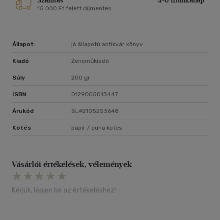
Szállítás
4-6 munkanap
15 000 Ft felett díjmentes
Állapot:
jó állapotú antikvár könyv
Kiadó
Zeneműkiadó
Súly
200 gr
ISBN
0129005013447
Árukód
SL#2105253648
Kötés
papír / puha kötés
Vásárlói értékelések, vélemények
Kérjük, lépjen be az értékeléshez!