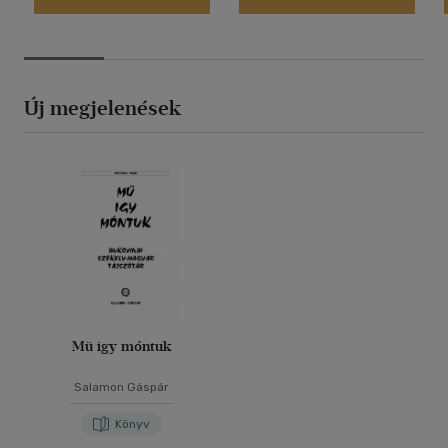
Új megjelenések
Mü igy móntuk
Salamon Gáspár
Könyv