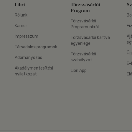
Libri
Törzsvásárlói
Sz
Program
Rólunk
Bo
Törzsvásárlói
Karrier
Fi
Programunkról
Impresszum
Aj
Törzsvásárlói Kártya
eg
egyenlege
Társadalmi programok
Üg
Törzsvásárlói
Adományozás
szabályzat
E-
Akadálymentesítési
Libri App
nyilatkozat
El
eg: Google Play
 applikáció Letölthető az App Store-ból