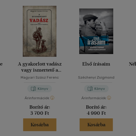
e
A gyakorlott vadász
Első írásaim
Né
vagy ismertető a
vadászat köréből
Magyari Szász Ferenc
Széchenyi Zsigmond
Könyv
Könyv
Árinformációk
Árinformációk
Borító ár:
Borító ár:
3 700 Ft
4 990 Ft
Kosárba
Kosárba