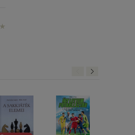
Hátra
Előre