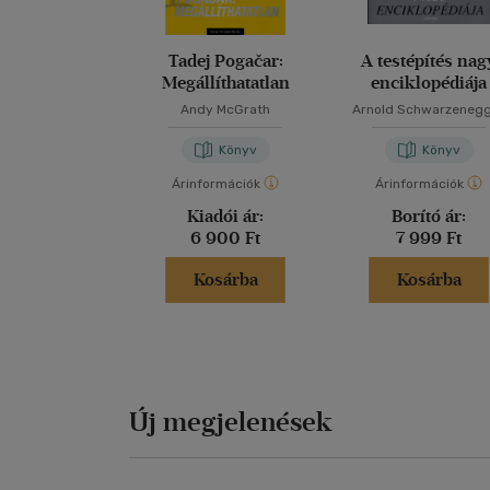
Tadej Pogačar:
A testépítés nag
Megállíthatatlan
enciklopédiája
Andy McGrath
Arnold Schwarzeneg
Könyv
Könyv
Árinformációk
Árinformációk
Kiadói ár:
Borító ár:
6 900 Ft
7 999 Ft
Kosárba
Kosárba
Új megjelenések