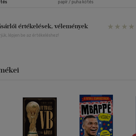
tés
papír / puha kötés
ásárlói értékelések, vélemények
rjük, lépjen be az értékeléshez!
rmékei