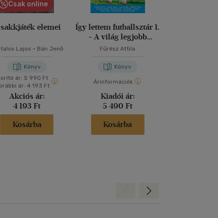
Csak online
 sakkjáték elemei
Így lettem futballsztár 1.
Az öt elem 
- A világ legjobb
játékosainak ifjúkori
talos Lajos
-
Bán Jenő
Fűrész Attila
Mijamoto Mu
történetei
Könyv
Könyv
Kön
orító ár:
5 990 Ft
Árinformációk
Árinformáci
orábbi ár:
4 193 Ft
Akciós ár:
Kiadói ár:
Borító 
4 193 Ft
5 490 Ft
2 490 
Kosárba
Kosárba
Kosár
Hátra
Előre