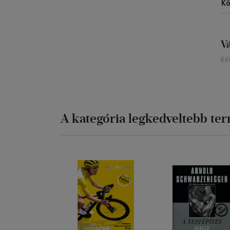
Kö
V
Ké
A kategória legkedveltebb te