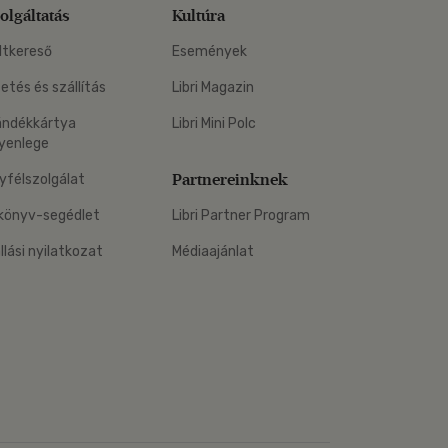
olgáltatás
Kultúra
ltkereső
Események
zetés és szállítás
Libri Magazin
ándékkártya
Libri Mini Polc
yenlege
Partnereinknek
yfélszolgálat
könyv-segédlet
Libri Partner Program
állási nyilatkozat
Médiaajánlat