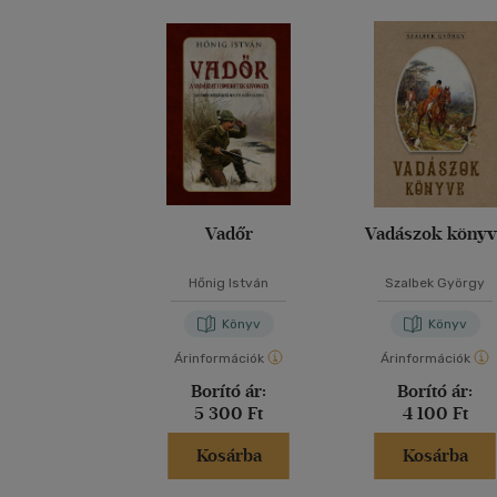
Vadőr
Vadászok könyv
Hőnig István
Szalbek György
Könyv
Könyv
Árinformációk
Árinformációk
Borító ár:
Borító ár:
5 300 Ft
4 100 Ft
Kosárba
Kosárba