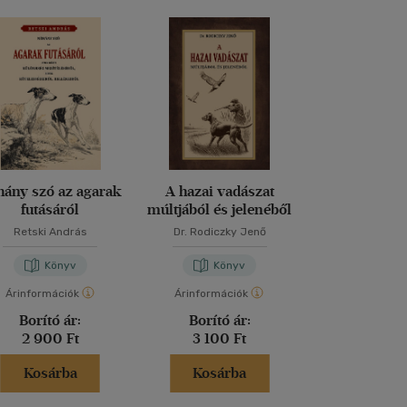
hány szó az agarak
A hazai vadászat
Récék a k
futásáról
múltjából és jelenéből
Retski András
Dr. Rodiczky Jenő
Varga Cs
Könyv
Könyv
Kön
Árinformációk
Árinformációk
Árinformáci
Borító ár:
Borító ár:
Borító 
2 900 Ft
3 100 Ft
4 490 
Kosárba
Kosárba
Kosár