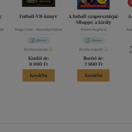
y
Futball-VB-könyv
A futball szupersztárjai:
A
Mbappé, a király
ger
Hegyi Iván
-
Navratyil Edina
Simon Mugford
Asz
Könyv
Könyv
B
Árinformációk
Árinformációk
K
Kiadói ár:
Borító ár:
9 990 Ft
2 990 Ft
Kosárba
Kosárba