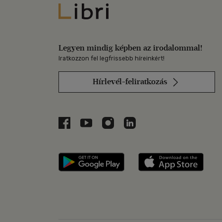
Libri
Legyen mindig képben az irodalommal!
Iratkozzon fel legfrissebb híreinkért!
Hírlevél-feliratkozás
Libri a Facebookon
Libri a Youtube-on
Libri az Instagramon
Libri a LinkedInen
Libri applikáció Szerezd m
Libri