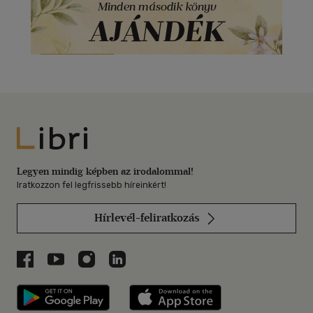
Libri
Legyen mindig képben az irodalommal!
Iratkozzon fel legfrissebb híreinkért!
Hírlevél-feliratkozás
Libri a Facebookon
Libri a Youtube-on
Libri az Instagramon
Libri a LinkedInen
Libri applikáció Szerezd meg: Google P
Libri applikáció 