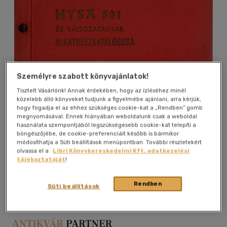
Személyre szabott könyvajánlatok!
Tisztelt Vásárlónk! Annak érdekében, hogy az ízléséhez minél
közelebb álló könyveket tudjunk a figyelmébe ajánlani, arra kérjük,
hogy fogadja el az ehhez szükséges cookie-kat a „Rendben” gomb
megnyomásával. Ennek hiányában weboldalunk csak a weboldal
használata szempontjából legszükségesebb cookie-kat telepíti a
böngészőjébe, de cookie-preferenciáit később is bármikor
módosíthatja a Süti beállítások menüpontban. További részletekért
olvassa el a
Libri Könyvkereskedelmi Kft. adatkezelési
tájékoztatóját
!
Kívánságlistához adom
Megosztom
Rendben
Süti beállítások
Budapest
|
papír / puha kötés
|
114 oldal