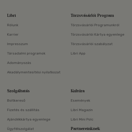
Libri
Törzsvásárlói Program
Rólunk
Törzsvásárlói Programunkról
Karrier
Törzsvásárlói Kártya egyenlege
Impresszum
Törzsvásárlói szabályzat
Társadalmi programok
Libri App
Adományozás
Akadálymentesítési nyilatkozat
Szolgáltatás
Kultúra
Boltkereső
Események
Fizetés és szállítás
Libri Magazin
Ajándékkártya egyenlege
Libri Mini Polc
Partnereinknek
Ügyfélszolgálat