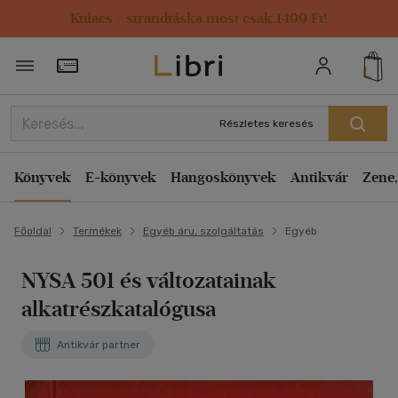
Kulacs / strandtáska most csak 1499 Ft!
Törzsvásárlói Kártya adatai
Részletes keresés
Könyvek
E-könyvek
Hangoskönyvek
Antikvár
Zene,
Főoldal
Termékek
Egyéb áru, szolgáltatás
Egyéb
NYSA 501 és változatainak
alkatrészkatalógusa
Antikvár partner