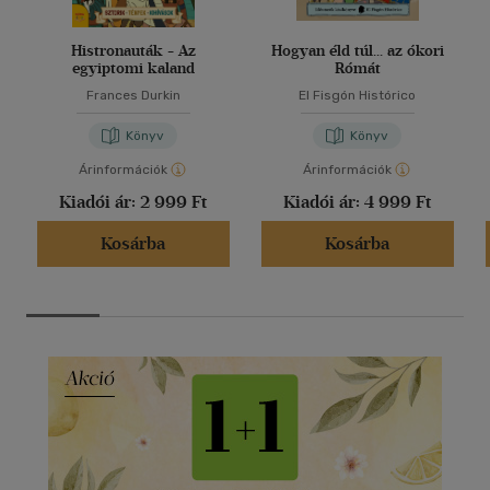
Histronauták - Az
Hogyan éld túl... az ókori
egyiptomi kaland
Rómát
Frances Durkin
El Fisgón Histórico
Könyv
Könyv
Árinformációk
Árinformációk
Kiadói ár:
2 999 Ft
Kiadói ár:
4 999 Ft
Kosárba
Kosárba