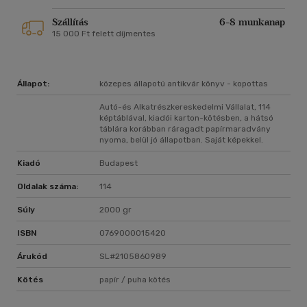
Szállítás
6-8 munkanap
15 000 Ft felett díjmentes
Állapot:
közepes állapotú antikvár könyv - kopottas
Autó-és Alkatrészkereskedelmi Vállalat, 114
képtáblával, kiadói karton-kötésben, a hátsó
táblára korábban ráragadt papírmaradvány
nyoma, belül jó állapotban. Saját képekkel.
Kiadó
Budapest
Oldalak száma:
114
Súly
2000 gr
ISBN
0769000015420
Árukód
SL#2105860989
Kötés
papír / puha kötés