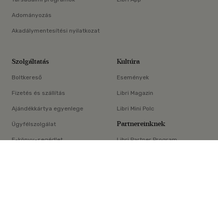
Adományozás
Akadálymentesítési nyilatkozat
Szolgáltatás
Kultúra
Boltkereső
Események
Fizetés és szállítás
Libri Magazin
Ajándékkártya egyenlege
Libri Mini Polc
Partnereinknek
Ügyfélszolgálat
E-könyv-segédlet
Libri Partner Program
×
Elállási nyilatkozat
Médiaajánlat
ÁSZF
Adatvédelem
Oldaltérkép
Süti beállítások
© Libri Könyvkereskedelmi Kft. Minden jog fenntartva!