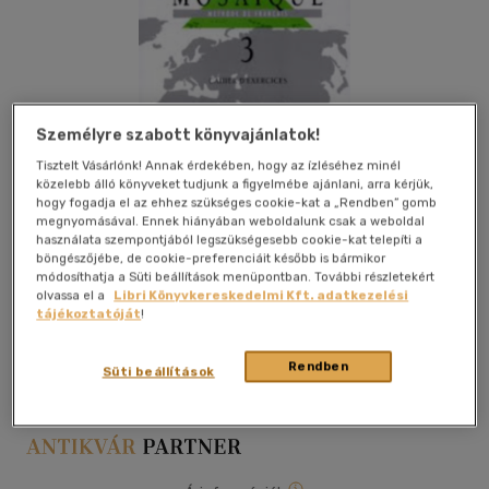
Személyre szabott könyvajánlatok!
Tisztelt Vásárlónk! Annak érdekében, hogy az ízléséhez minél
közelebb álló könyveket tudjunk a figyelmébe ajánlani, arra kérjük,
hogy fogadja el az ehhez szükséges cookie-kat a „Rendben” gomb
megnyomásával. Ennek hiányában weboldalunk csak a weboldal
használata szempontjából legszükségesebb cookie-kat telepíti a
böngészőjébe, de cookie-preferenciáit később is bármikor
módosíthatja a Süti beállítások menüpontban. További részletekért
olvassa el a
Libri Könyvkereskedelmi Kft. adatkezelési
tájékoztatóját
!
Kívánságlistához adom
Megosztom
Rendben
Süti beállítások
Cle International
|
papír / puha kötés