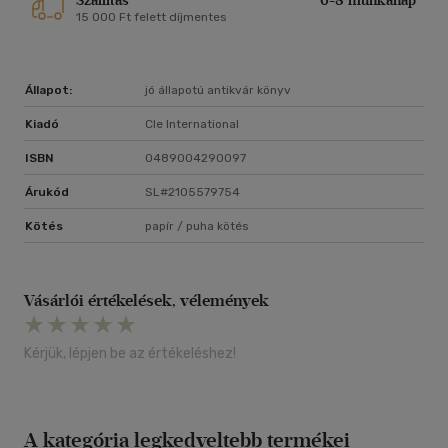
Szállítás
6-8 munkanap
15 000 Ft felett díjmentes
Állapot:
jó állapotú antikvár könyv
Kiadó
Cle International
ISBN
0489004290097
Árukód
SL#2105579754
Kötés
papír / puha kötés
Vásárlói értékelések, vélemények
Kérjük, lépjen be az értékeléshez!
A kategória legkedveltebb termékei