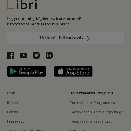
Libri
Legyen mindig képben az irodalommal!
Iratkozzon fel legfrissebb híreinkért!
Hírlevél-feliratkozás
Libri a Facebookon
Libri a Youtube-on
Libri az Instagramon
Libri a LinkedInen
Libri applikáció Szerezd meg: Google P
Libri applikáció 
Libri
Törzsvásárlói Program
Rólunk
Törzsvásárlói Programunkról
Karrier
Törzsvásárlói Kártya egyenlege
Impresszum
Törzsvásárlói szabályzat
Társadalmi programok
Libri App