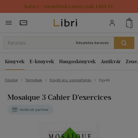
Kulacs / strandtáska most csak 1499 Ft!
Törzsvásárlói Kártya adatai
Részletes keresés
Könyvek
E-könyvek
Hangoskönyvek
Antikvár
Zene,
Főoldal
Termékek
Egyéb áru, szolgáltatás
Egyéb
Mosaique 3 Cahier D'exercices
Antikvár partner