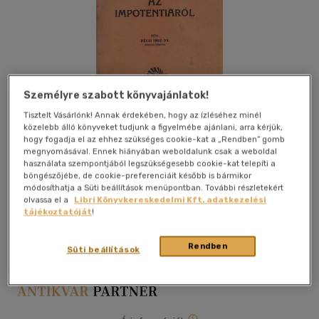
Személyre szabott könyvajánlatok!
Tisztelt Vásárlónk! Annak érdekében, hogy az ízléséhez minél
közelebb álló könyveket tudjunk a figyelmébe ajánlani, arra kérjük,
hogy fogadja el az ehhez szükséges cookie-kat a „Rendben” gomb
megnyomásával. Ennek hiányában weboldalunk csak a weboldal
használata szempontjából legszükségesebb cookie-kat telepíti a
böngészőjébe, de cookie-preferenciáit később is bármikor
módosíthatja a Süti beállítások menüpontban. További részletekért
olvassa el a
Libri Könyvkereskedelmi Kft. adatkezelési
Kívánságlistához adom
Megosztom
tájékoztatóját
!
Rendben
Süti beállítások
Budapest
|
papír / puha kötés
|
32 oldal