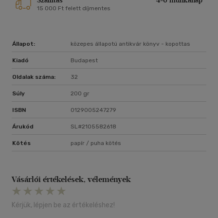
Szállítás
4-6 munkanap
15 000 Ft felett díjmentes
Állapot:
közepes állapotú antikvár könyv - kopottas
Kiadó
Budapest
Oldalak száma:
32
Súly
200 gr
ISBN
0129005247279
Árukód
SL#2105582618
Kötés
papír / puha kötés
Vásárlói értékelések, vélemények
Kérjük, lépjen be az értékeléshez!