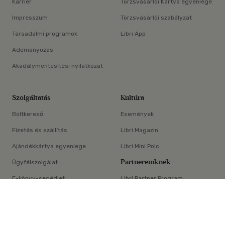
Karrier
Törzsvásárlói Kártya egyenlege
Impresszum
Törzsvásárlói szabályzat
Társadalmi programok
Libri App
Adományozás
Akadálymentesítési nyilatkozat
Szolgáltatás
Kultúra
Boltkereső
Események
Fizetés és szállítás
Libri Magazin
Ajándékkártya egyenlege
Libri Mini Polc
Partnereinknek
Ügyfélszolgálat
E-könyv-segédlet
Libri Partner Program
×
Elállási nyilatkozat
Médiaajánlat