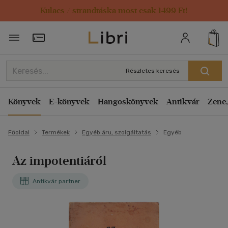
Kulacs / strandtáska most csak 1499 Ft!
Törzsvásárlói Kártya adatai
Részletes keresés
Könyvek
E-könyvek
Hangoskönyvek
Antikvár
Zene,
Főoldal
Termékek
Egyéb áru, szolgáltatás
Egyéb
Az impotentiáról
Antikvár partner