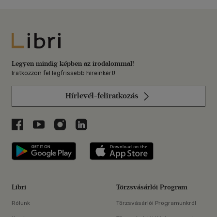
Libri
Legyen mindig képben az irodalommal!
Iratkozzon fel legfrissebb híreinkért!
Hírlevél-feliratkozás
Libri a Facebookon
Libri a Youtube-on
Libri az Instagramon
Libri a LinkedInen
Libri applikáció Szerezd meg: Google P
Libri applikáció 
Libri
Törzsvásárlói Program
Rólunk
Törzsvásárlói Programunkról