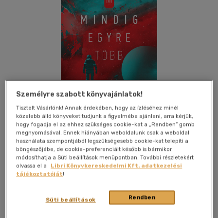
Személyre szabott könyvajánlatok!
Tisztelt Vásárlónk! Annak érdekében, hogy az ízléséhez minél
közelebb álló könyveket tudjunk a figyelmébe ajánlani, arra kérjük,
hogy fogadja el az ehhez szükséges cookie-kat a „Rendben” gomb
megnyomásával. Ennek hiányában weboldalunk csak a weboldal
használata szempontjából legszükségesebb cookie-kat telepíti a
böngészőjébe, de cookie-preferenciáit később is bármikor
Kívánságlistához adom
Megosztom
módosíthatja a Süti beállítások menüpontban. További részletekért
olvassa el a
Libri Könyvkereskedelmi Kft. adatkezelési
tájékoztatóját
!
Gabo Kiadó
|
2021
|
papír / puha kötés
|
457 oldal
Rendben
Süti beállítások