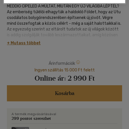
MEDDIG CIPELED A MÚLTAT, MIUTÁN EGY ÚJ VILÁGBA LÉPTÉL?
Az emberiség túlélői elhagyták a haldokló Földet, hogy az Utu
csodálatos bolygórendszerében építsenek új jövőt. Végre
mind összefogtak a közös célért - még a saját halottaikkal is.
Az egyezség szerint az eltárolt tudatok az új világok között
is addig szolgálják tovább leszármazottaikat, amíg közösen
meg nem teremtik egy határtalan lehetőségekkel bíró
+ Mutass többet
bolygóközi civilizáció alapjait. Amikor azonban a leszerelésre
ítélt Clemenceau rombolóról eltűnik egy milliónyi tudat
szellemi erejét egyesítő hajóelme, olyan rejtélyek kerülnek elő,
Árinformációk
amelyek felboríthatják a kolóniák közti törékeny status quót.
A hivatalos nyomozással párhuzamosan pedig személyesebb,
Ingyen szállítás 15 000 Ft felett
erőszakosabb érdekek is színre lépnek, és aki először
Online ár:
2 990 Ft
megtalálja az elmét, hogy felfejtse titkait, az mindent vihet.
A Zsoldos Péter- és Európai Sci-fi díjas László Zoltán új
regényében ismét különleges és lényeglátó víziót ábrázol az
Kosárba
emberiségről, amely mindig egyre messzebb, mindig egyre
többre vágyik.
A termék megvásárlásával
299 pontot szerezhet