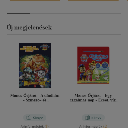
Új megjelenések
Mancs Őrjárat - A dínófilm
Mancs Őrjárat - Egy
- Színező- és
izgalmas nap - Ecset, víz,
foglalkoztatókönyv
varázslat
Könyv
Könyv
Árinformációk
Árinformációk