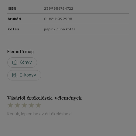
ISBN
2399956754722
Árukód
SL#2111099908
Kötés
papír / puha kötés
Elérhető még:
Könyv
E-könyv
Vásárlói értékelések, vélemények
Kérjük, lépjen be az értékeléshez!