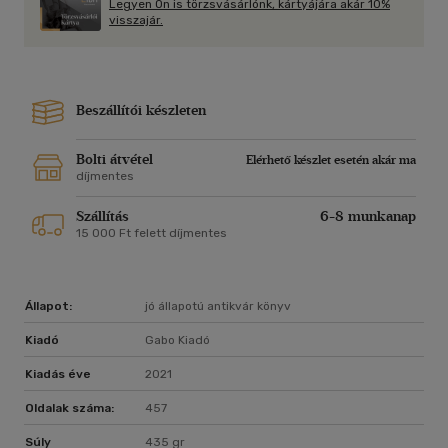
Legyen Ön is törzsvásárlónk, kártyájára akár 10%
visszajár.
Beszállítói készleten
Bolti átvétel
Elérhető készlet esetén akár ma
díjmentes
Szállítás
6-8 munkanap
15 000 Ft felett díjmentes
Állapot:
jó állapotú antikvár könyv
Kiadó
Gabo Kiadó
Kiadás éve
2021
Oldalak száma:
457
Súly
435 gr