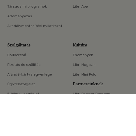
Társadalmi programok
Libri App
Adományozás
Akadálymentesítési nyilatkozat
Szolgáltatás
Kultúra
Boltkereső
Események
Fizetés és szállítás
Libri Magazin
Ajándékkártya egyenlege
Libri Mini Polc
Partnereinknek
Ügyfélszolgálat
E-könyv-segédlet
Libri Partner Program
×
Elállási nyilatkozat
Médiaajánlat
ÁSZF
Adatvédelem
Oldaltérkép
Süti beállítások