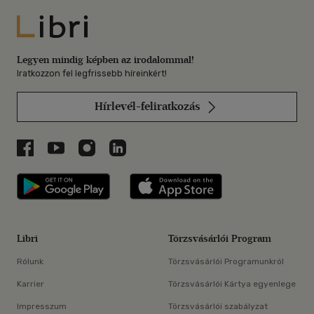
Libri
Legyen mindig képben az irodalommal!
Iratkozzon fel legfrissebb híreinkért!
Hírlevél-feliratkozás
Libri a Facebookon
Libri a Youtube-on
Libri az Instagramon
Libri a LinkedInen
Libri applikáció Szerezd meg: Google P
Libri applikáció 
Libri
Törzsvásárlói Program
Rólunk
Törzsvásárlói Programunkról
Karrier
Törzsvásárlói Kártya egyenlege
Impresszum
Törzsvásárlói szabályzat