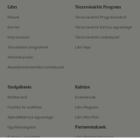
Libri
Törzsvásárlói Program
Rólunk
Törzsvásárlói Programunkról
Karrier
Törzsvásárlói Kártya egyenlege
Impresszum
Törzsvásárlói szabályzat
Társadalmi programok
Libri App
Adományozás
Akadálymentesítési nyilatkozat
Szolgáltatás
Kultúra
Boltkereső
Események
Fizetés és szállítás
Libri Magazin
Ajándékkártya egyenlege
Libri Mini Polc
Partnereinknek
Ügyfélszolgálat
E-könyv-segédlet
Libri Partner Program