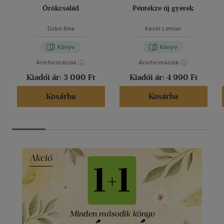
Örökcsalád
Péntekre új gyerek
Dobó Bea
Kevin Leman
Könyv
Könyv
Árinformációk
Árinformációk
Kiadói ár:
3 090 Ft
Kiadói ár:
4 990 Ft
Kosárba
Kosárba