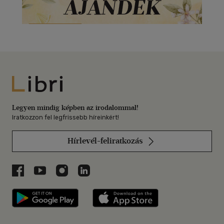
Libri
Legyen mindig képben az irodalommal!
Iratkozzon fel legfrissebb híreinkért!
Hírlevél-feliratkozás
Libri a Facebookon
Libri a Youtube-on
Libri az Instagramon
Libri a LinkedInen
Libri applikáció Szerezd meg: Google P
Libri applikáció 