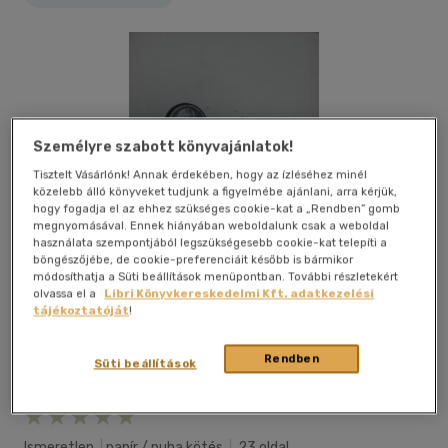
Személyre szabott könyvajánlatok!
Tisztelt Vásárlónk! Annak érdekében, hogy az ízléséhez minél
közelebb álló könyveket tudjunk a figyelmébe ajánlani, arra kérjük,
hogy fogadja el az ehhez szükséges cookie-kat a „Rendben” gomb
megnyomásával. Ennek hiányában weboldalunk csak a weboldal
használata szempontjából legszükségesebb cookie-kat telepíti a
böngészőjébe, de cookie-preferenciáit később is bármikor
módosíthatja a Süti beállítások menüpontban. További részletekért
olvassa el a
Libri Könyvkereskedelmi Kft. adatkezelési
tájékoztatóját
!
Rendben
Süti beállítások
Kívánságlistához adom
Megosztom
Ismeretlen
|
papír / puha kötés
|
23 oldal