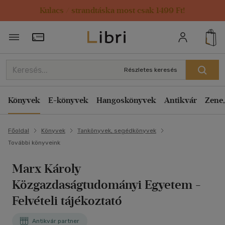
Kulacs / strandtáska most csak 1499 Ft!
Törzsvásárlói Kártya adatai
Részletes keresés
Könyvek
E-könyvek
Hangoskönyvek
Antikvár
Zene,
Főoldal
Könyvek
Tankönyvek, segédkönyvek
További könyveink
Marx Károly
Közgazdaságtudományi Egyetem -
Felvételi tájékoztató
Antikvár partner