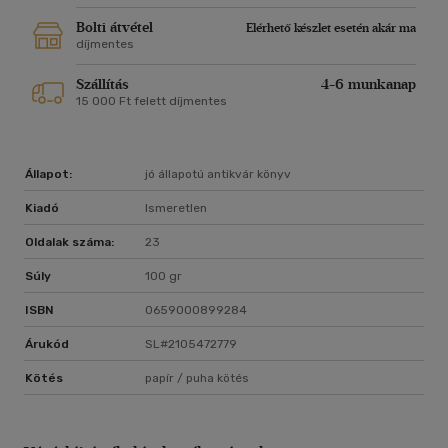
Bolti átvétel
Elérhető készlet esetén akár ma
díjmentes
Szállítás
4-6 munkanap
15 000 Ft felett díjmentes
Állapot:
jó állapotú antikvár könyv
Kiadó
Ismeretlen
Oldalak száma:
23
Súly
100 gr
ISBN
0659000899284
Árukód
SL#2105472779
Kötés
papír / puha kötés