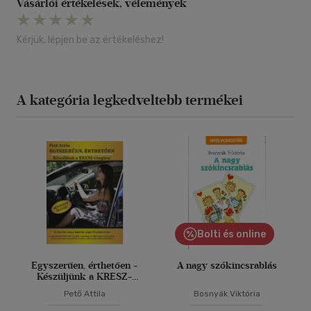
Vásárlói értékelések, vélemények
Kérjük, lépjen be az értékeléshez!
A kategória legkedveltebb termékei
Bolti és online
Egyszerűen, érthetően -
A nagy szókincsrablás
Készüljünk a KRESZ-
vizsgára!
Pető Attila
Bosnyák Viktória