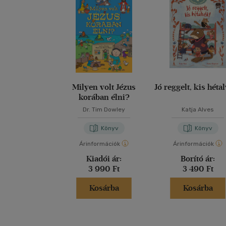
Milyen volt Jézus
Jó reggelt, kis héta
korában élni?
Dr. Tim Dowley
Katja Alves
Könyv
Könyv
Árinformációk
Árinformációk
Kiadói ár:
Borító ár:
3 990 Ft
3 490 Ft
Kosárba
Kosárba