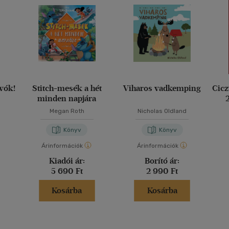
lvók!
Stitch-mesék a hét
Viharos vadkemping
Cicz
minden napjára
2
Megan Roth
Nicholas Oldland
Könyv
Könyv
Árinformációk
Árinformációk
Kiadói ár:
Borító ár:
5 690 Ft
2 990 Ft
Kosárba
Kosárba