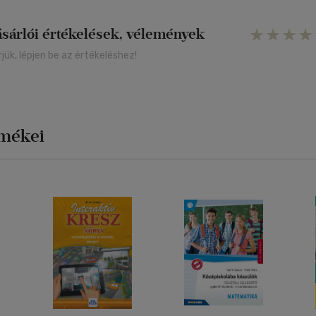
ásárlói értékelések, vélemények
rjük, lépjen be az értékeléshez!
rmékei