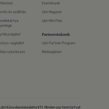
ltkereső
Események
zetés és szállítás
Libri Magazin
ándékkártya
Libri Mini Polc
yenlege
Partnereinknek
yfélszolgálat
könyv-segédlet
Libri Partner Program
állási nyilatkozat
Médiaajánlat
Libri Könyvkereskedelmi Kft. Minden jog fenntartva!