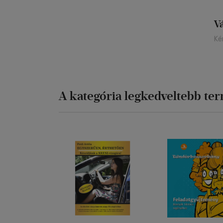
V
Ké
A kategória legkedveltebb te