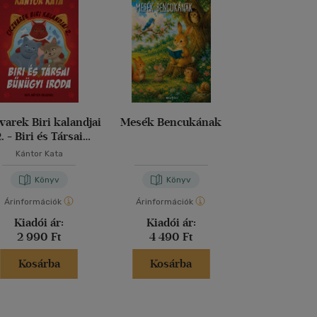
varek Biri kalandjai
Mesék Bencukának
Stitch és a ke
. - Biri és Társai
Bűnügyi Iroda
Kántor Kata
Phaea Cr
Könyv
Könyv
Kön
Árinformációk
Árinformációk
Árinformáci
Kiadói ár:
Kiadói ár:
Kiadói 
2 990 Ft
4 490 Ft
4 990 
Kosárba
Kosárba
Kosár