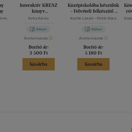
ny
Interaktív KRESZ
Középiskolába készülök
Köt
ny
könyv
- Felvételi felkészítő -
rö
személygépkocsi-
Matematika
érné
Kotra Károly
Konfár László
-
Pintér Klára
Szab
vezetők részére
Könyv
Könyv
Árinformációk
Árinformációk
Borító ár:
Borító ár:
3 500 Ft
5 180 Ft
Kosárba
Kosárba