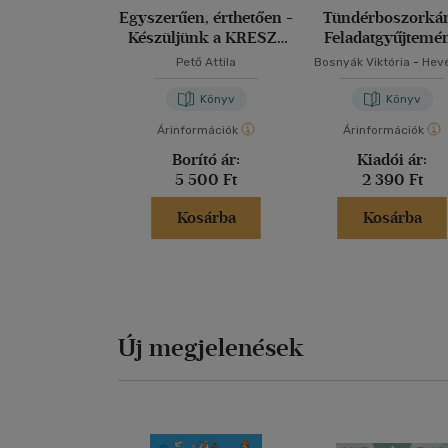
Egyszerűen, érthetően -
Tündérboszorká
Készüljünk a KRESZ-
Feladatgyűjtemé
vizsgára!
Pető Attila
Bosnyák Viktória
-
Hev
Kanyó Andrea
Könyv
Könyv
Árinformációk
Árinformációk
Borító ár:
Kiadói ár:
5 500 Ft
2 390 Ft
Kosárba
Kosárba
Új megjelenések