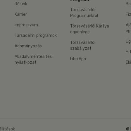
Rólunk
Bo
Törzsvásárlói
Karrier
Fi
Programunkról
Impresszum
Aj
Törzsvásárlói Kártya
eg
egyenlege
Társadalmi programok
Üg
Törzsvásárlói
Adományozás
szabályzat
E-
Akadálymentesítési
Libri App
nyilatkozat
El
eg: Google Play
 applikáció Letölthető az App Store-ból
állítások
© 