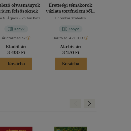
elező olvasmányok
Érettségi témakörök
A nagy szókin
viden felsősöknek
vázlata történelemből -
középszinten
ó M. Ágnes
-
Zoltán Kata
Boronkai Szabolcs
Bosnyák Vik
Könyv
Könyv
Kön
Árinformációk
Borító ár:
4 680 Ft
Borító ár:
2 49
Kiadói ár:
Akciós ár:
Akciós 
3 490 Ft
3 276 Ft
1 499 
Kosárba
Kosárba
Kosár
Hátra
Előre