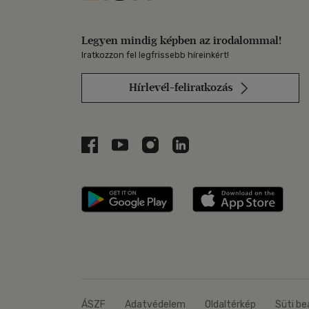
Legyen mindig képben az irodalommal!
Iratkozzon fel legfrissebb híreinkért!
Hírlevél-feliratkozás
Libri a Facebookon
Libri a Youtube-on
Libri az Instagramon
Libri a LinkedInen
Libri applikáció Szerezd m
Libri
ÁSZF
Adatvédelem
Oldaltérkép
Süti be