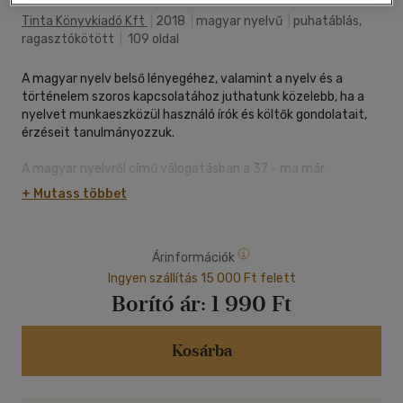
Tinta Könyvkiadó Kft
|
2018
|
magyar nyelvű
|
puhatáblás,
ragasztókötött
|
109 oldal
A magyar nyelv belső lényegéhez, valamint a nyelv és a
történelem szoros kapcsolatához juthatunk közelebb, ha a
nyelvet munkaeszközül használó írók és költők gondolatait,
érzéseit tanulmányozzuk.
A magyar nyelvről című válogatásban a 37 - ma már
klasszikusnak tekintett - alkotó 75 versében és próza-
+ Mutass többet
részletében közös, hogy mindegyik a magyarság legnagyobb
kincséről, a nyelvéről, az anyanyelvéről szól, ki-vétel nélkül
mind azt méltatja, dicséri, kifejező erejét ecseteli. A verseket
Árinformációk
és a prózarészleteket az alkotók születésének sorrendjében
adjuk közre.
Ingyen szállítás 15 000 Ft felett
Borító ár:
1 990 Ft
A kötetben fölvonulnak a legkülönbözőbb korok, korstílusok,
irányzatok, a humanizmustól a 20. század kö-zepéig
(Sylvester Jánostól Dsida Jenőig). A válogatás fél évezred
Kosárba
magyar irodalmának a lenyomata.
Nekünk, magyaroknak feladatunk, hogy édes anyanyelvünket,