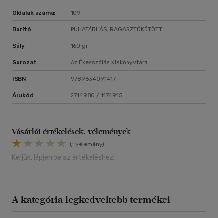
Oldalak száma:
109
Borító
PUHATÁBLÁS, RAGASZTÓKÖTÖTT
Súly
160 gr
Sorozat
Az Ékesszólás Kiskönyvtára
ISBN
9789634091417
Árukód
2714980 / 1174915
Vásárlói értékelések, vélemények
(1 vélemény)
Kérjük, lépjen be az értékeléshez!
A kategória legkedveltebb termékei