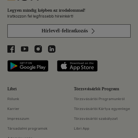
Legyen mindig képben az irodalommal!
Iratkozzon fel legfrissebb híreinkért!
Hírlevél-feliratkozás
Libri a Facebookon
Libri a Youtube-on
Libri az Instagramon
Libri a LinkedInen
Libri applikáció Szerezd meg: Google P
Libri applikáció 
Libri
Törzsvásárlói Program
Rólunk
Törzsvásárlói Programunkról
Karrier
Törzsvásárlói Kártya egyenlege
Impresszum
Törzsvásárlói szabályzat
Társadalmi programok
Libri App