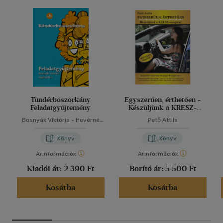
Tündérboszorkány
Egyszerűen, érthetően -
Feladatgyűjtemény
Készüljünk a KRESZ-
vizsgára!
Bosnyák Viktória
-
Hevérné
Pető Attila
Kanyó Andrea
Könyv
Könyv
Árinformációk
Árinformációk
Kiadói ár:
2 390 Ft
Borító ár:
5 500 Ft
Kosárba
Kosárba