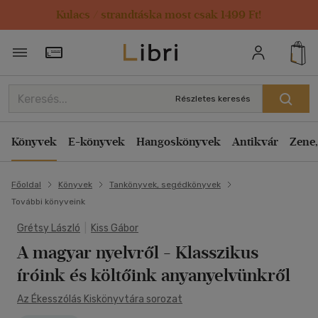
Kulacs / strandtáska most csak 1499 Ft!
Törzsvásárlói Kártya adatai
Részletes keresés
Könyvek
E-könyvek
Hangoskönyvek
Antikvár
Zene,
Főoldal
Könyvek
Tankönyvek, segédkönyvek
További könyveink
Grétsy László
|
Kiss Gábor
A magyar nyelvről
- Klasszikus
íróink és költőink anyanyelvünkről
Az Ékesszólás Kiskönyvtára sorozat