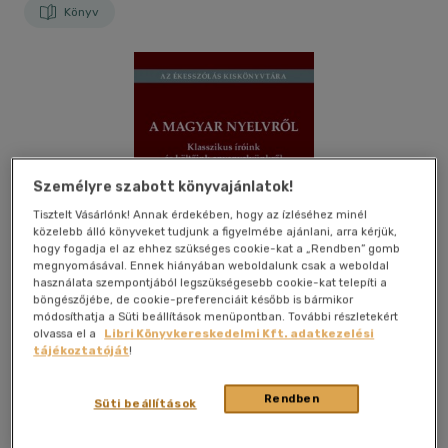
Könyv
Személyre szabott könyvajánlatok!
Tisztelt Vásárlónk! Annak érdekében, hogy az ízléséhez minél
közelebb álló könyveket tudjunk a figyelmébe ajánlani, arra kérjük,
hogy fogadja el az ehhez szükséges cookie-kat a „Rendben” gomb
megnyomásával. Ennek hiányában weboldalunk csak a weboldal
használata szempontjából legszükségesebb cookie-kat telepíti a
böngészőjébe, de cookie-preferenciáit később is bármikor
módosíthatja a Süti beállítások menüpontban. További részletekért
olvassa el a
Libri Könyvkereskedelmi Kft. adatkezelési
tájékoztatóját
!
Kívánságlistához adom
Megosztom
Rendben
Süti beállítások
(1 vélemény)