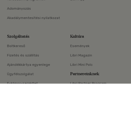
Adományozás
Akadálymentesítési nyilatkozat
Szolgáltatás
Kultúra
Boltkereső
Események
Fizetés és szállítás
Libri Magazin
Ajándékkártya egyenlege
Libri Mini Polc
Partnereinknek
Ügyfélszolgálat
E-könyv-segédlet
Libri Partner Program
×
Elállási nyilatkozat
Médiaajánlat
ÁSZF
Adatvédelem
Oldaltérkép
Süti beállítások
© Libri Könyvkereskedelmi Kft. Minden jog fenntartva!