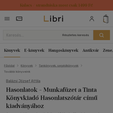
Kulacs / strandtáska most csak 1499 Ft!
Törzsvásárlói Kártya adatai
Részletes keresés
Könyvek
E-könyvek
Hangoskönyvek
Antikvár
Zene,
Főoldal
Könyvek
Tankönyvek, segédkönyvek
További könyveink
Balázsi József Attila
Hasonlatok
- Munkafüzet a Tinta
Könyvkiadó Hasonlatszótár című
kiadványához