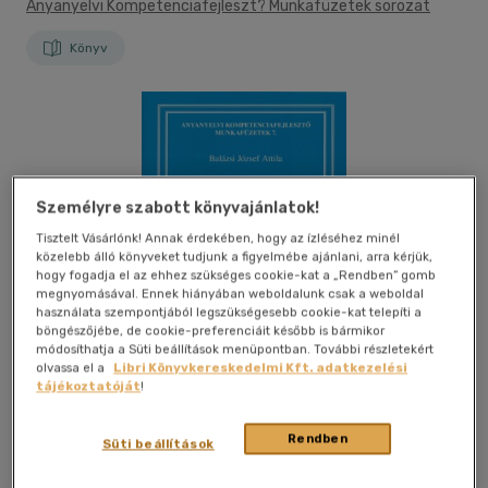
Anyanyelvi Kompetenciafejleszt? Munkafüzetek sorozat
Könyv
Személyre szabott könyvajánlatok!
Tisztelt Vásárlónk! Annak érdekében, hogy az ízléséhez minél
közelebb álló könyveket tudjunk a figyelmébe ajánlani, arra kérjük,
hogy fogadja el az ehhez szükséges cookie-kat a „Rendben” gomb
megnyomásával. Ennek hiányában weboldalunk csak a weboldal
használata szempontjából legszükségesebb cookie-kat telepíti a
böngészőjébe, de cookie-preferenciáit később is bármikor
módosíthatja a Süti beállítások menüpontban. További részletekért
olvassa el a
Libri Könyvkereskedelmi Kft. adatkezelési
tájékoztatóját
!
Rendben
Süti beállítások
Kívánságlistához adom
Megosztom