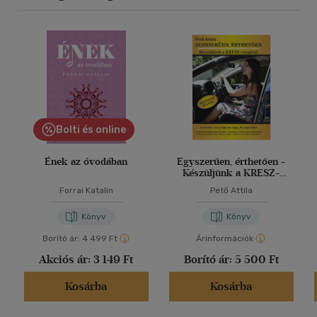
Bolti és online
Ének az óvodában
Egyszerűen, érthetően -
Készüljünk a KRESZ-
vizsgára!
Forrai Katalin
Pető Attila
Könyv
Könyv
Borító ár:
4 499 Ft
Árinformációk
Akciós ár:
3 149 Ft
Borító ár:
5 500 Ft
Kosárba
Kosárba