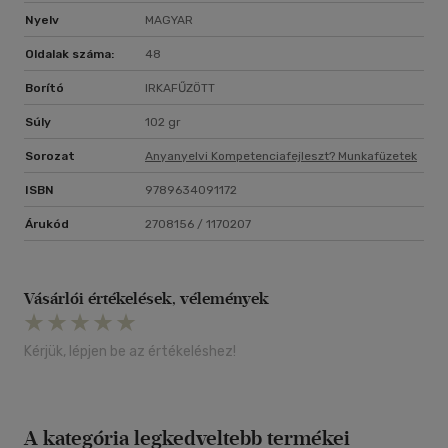
Nyelv
MAGYAR
Oldalak száma:
48
Borító
IRKAFŰZÖTT
Súly
102 gr
Sorozat
Anyanyelvi Kompetenciafejleszt? Munkafüzetek
ISBN
9789634091172
Árukód
2708156 / 1170207
Vásárlói értékelések, vélemények
Kérjük, lépjen be az értékeléshez!
A kategória legkedveltebb termékei