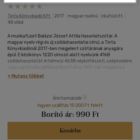
Tinta Könyvkiadó Kft
|
2017
|
magyar nyelvű
|
irkafűzött
|
48 oldal
A munkafüzet Balázsi József Attila Hasonlatszótár. A
magyar nyelv régi és új szóláshasonlatai című, a Tinta
Könyvkiadónál 2017-ben megjelent szótárának anyagára
épül. E kézikönyv 1220 címszó alatt nyelvünk 4168
szóláshasonlatát értelmezi 4638 népköltészeti, szépirodalmi
vagy sajtónyelvi példával illusztrálva, 683-nak megadva a
szinonimáját, 703-nak pedig az antonimáját is.
+ Mutass többet
A munkafüzet 48 különféle gyakorlatot tartalmaz, amelyek a
hasonlatok és a szóláshasonlatok gazdag jelentéskörét és
használatát világítják meg. 41 a mindennapi
Árinformációk
szóláshasonlatokat dolgozza fel, 7 pedig az irodalmi
hasonlatok (Mikes Kelemen, Petőfi Sándor, Jókai Mór, Krúdy
Ingyen szállítás 15 000 Ft felett
Gyula, Márai Sándor, Lewis Carrol) kimeríthetetlen világába is
Borító ár:
990 Ft
elkalauzolja az érdeklődőt. A magyar szóláshasonlatokkal
kapcsolatos ismeretek elsajátításának megkönnyítése
érdekében az egyes feladatok vagy egy-egy jelentésmező
Kosárba
frazémáit dolgozzák fel, vagy valamely közös elemüknek