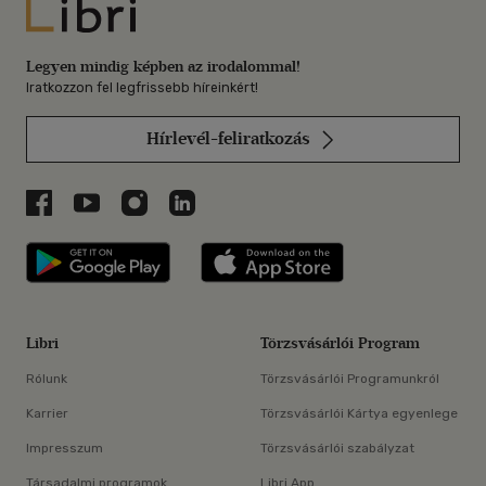
Libri
Legyen mindig képben az irodalommal!
Iratkozzon fel legfrissebb híreinkért!
Hírlevél-feliratkozás
Libri a Facebookon
Libri a Youtube-on
Libri az Instagramon
Libri a LinkedInen
Libri applikáció Szerezd meg: Google P
Libri applikáció 
Libri
Törzsvásárlói Program
Rólunk
Törzsvásárlói Programunkról
Karrier
Törzsvásárlói Kártya egyenlege
Impresszum
Törzsvásárlói szabályzat
Társadalmi programok
Libri App