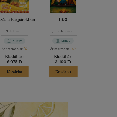
zás a Kárpátokban
1160
Hat évtize
kontin
Nick Thorpe
Ifj. Tordai József
Benedek Lá
Könyv
Könyv
Kön
Árinformációk
Árinformációk
Árinformáci
Kiadói ár:
Kiadói ár:
Kiadói 
6 975 Ft
3 490 Ft
4 490 
Kosárba
Kosárba
Kosár