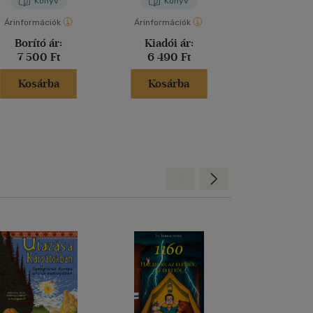
Könyv
Könyv
Kön
Árinformációk
Árinformációk
Árinformáci
Borító ár:
Kiadói ár:
Borító 
7 500 Ft
6 490 Ft
2 499 
Kosárba
Kosárba
Kosár
Hátra
Előre