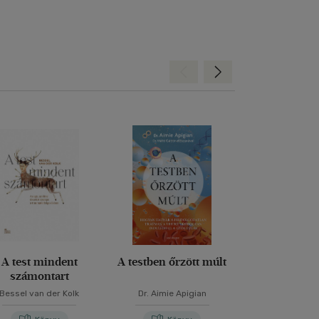
Hátra
Előre
A test mindent
A testben őrzött múlt
Elmélked
számontart
Bessel van der Kolk
Dr. Aimie Apigian
Marcus Aur