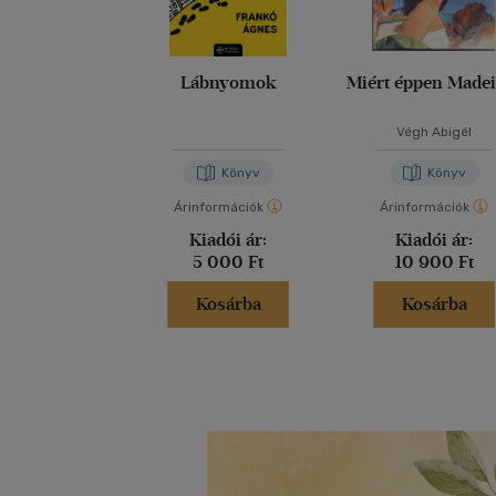
Lábnyomok
Miért éppen Made
Végh Abigél
Könyv
Könyv
Árinformációk
Árinformációk
Kiadói ár:
Kiadói ár:
5 000 Ft
10 900 Ft
Kosárba
Kosárba