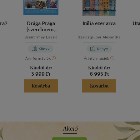
ira?
Drága Prága
Itália ezer arca
Uta
(szerelmem,
kocsmáink)
Szentirmay László
Szalczgruber Alexandra
Könyv
Könyv
Árinformációk
Árinformációk
Kiadói ár:
Kiadói ár:
3 999 Ft
6 995 Ft
Kosárba
Kosárba