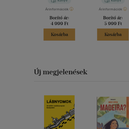
Könyv
Könyv
Árinformációk
Árinformációk
Borító ár:
Borító ár:
4 999 Ft
5 999 Ft
Kosárba
Kosárba
Új megjelenések