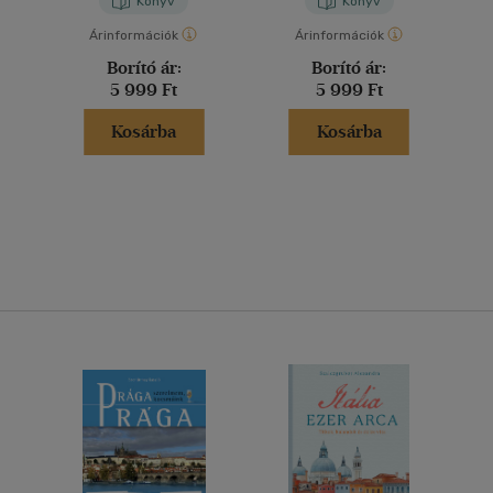
Könyv
Könyv
Árinformációk
Árinformációk
Borító ár:
Borító ár:
5 999 Ft
5 999 Ft
Kosárba
Kosárba