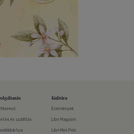
olgáltatás
Kultúra
ltkereső
Események
zetés és szállítás
Libri Magazin
ándékkártya
Libri Mini Polc