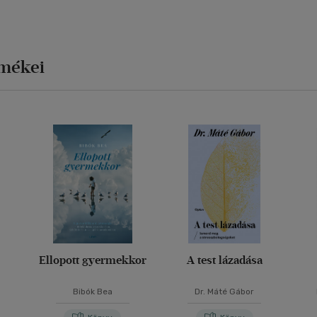
rmékei
Ellopott gyermekkor
A test lázadása
Bibók Bea
Dr. Máté Gábor