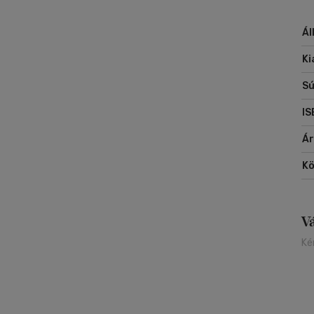
Ál
Ki
Sú
IS
Á
Kö
V
Ké