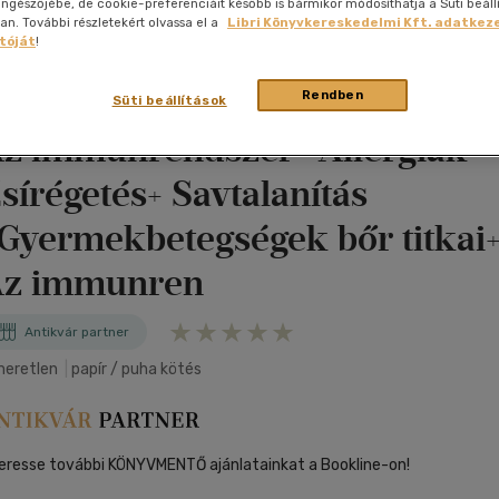
omeopátia+ Soha többé
nyelvű
böngészőjébe, de cookie-preferenciáit később is bármikor módosíthatja a Süti beáll
Egyéb áru,
jaink, bulvár, politika
jaink, bulvár, politika
Sport, természetjárás
Ismeretterjesztő
Nyelvkönyv, szótár, idegen nyelvű
Hangzóanyag
Történelem
Szatíra
Történelem
. További részletekért olvassa el a
Libri Könyvkereskedelmi Kft. adatkeze
Térkép
Történele
szolgáltatás
Pénz, gazdaság, üzleti élet
tóját
!
ohányzás+ Savtalanítás+ A
lvkönyv, szótár, idegen nyelvű
lvkönyv, szótár, idegen nyelvű
Számítástechnika, internet
Játékfilm
Pénz, gazdaság, üzleti élet
Papír, írószer
Tudomány és Természet
Színház
Tudomány és Természet
Naptár
Tudomány 
E-hangoskön
Sport, természetjárás
Kaland
Természetfilm
áltozás kora+ A szép bőr titkai
Rendben
Kártya
Utazás
Süti beállítások
Társasjátéko
Kötelező
Thriller,Pszicho-
z immunrendszer+ Allergiák+
Kreatív játék
olvasmányok-
thriller
filmfeld.
sírégetés+ Savtalanítás
Történelmi
Krimi
Tv-sorozatok
Gyermekbetegségek bőr titkai
Misztikus
Az immunren
Antikvár partner
meretlen
|
papír / puha kötés
eresse további KÖNYVMENTŐ ajánlatainkat a Bookline-on!