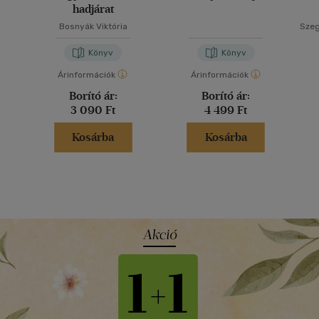
hadjárat
Bosnyák Viktória
Szeg
Könyv
Könyv
Árinformációk
Árinformációk
Borító ár:
Borító ár:
3 090 Ft
4 499 Ft
Kosárba
Kosárba