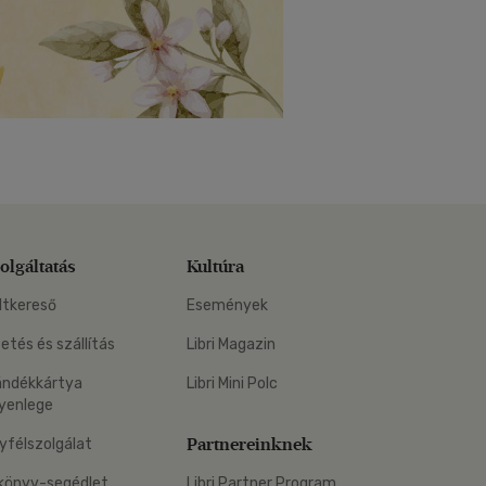
olgáltatás
Kultúra
ltkereső
Események
zetés és szállítás
Libri Magazin
ándékkártya
Libri Mini Polc
yenlege
Partnereinknek
yfélszolgálat
könyv-segédlet
Libri Partner Program