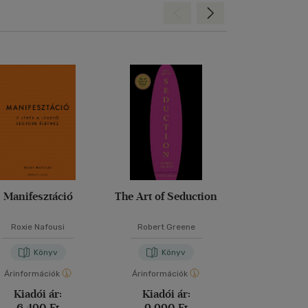
Hátra
Előre
Manifesztáció
The Art of Seduction
A különleges f
Roxie Nafousi
Robert Greene
David De
Könyv
Könyv
Kön
Árinformációk
Árinformációk
Árinformáci
Kiadói ár:
Kiadói ár:
Borító 
6 490 Ft
9 990 Ft
4 990 