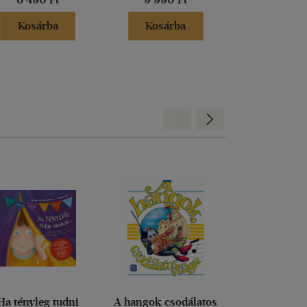
Kosárba
Kosárba
Kosár
Hátra
Előre
Ha tényleg tudni
A hangok csodálatos
Unikornisok k