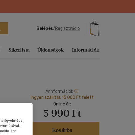
Belépés
/
Regisztráció
ő
Sikerlista
Újdonságok
Információk
Ajándék
Sikerlisták
ág
echnika,
Tankönyvek, segédkönyvek
Útifilm
Sport, természetjárás
Fejlesztő
Utazás
Utazás
Vallás, mitológia
Ajándékkártyák
Heti sikerlista
játékok
Társ. tudományok
Vígjáték
Tankönyvek, segédkönyvek
Vallás, mitológia
Vallás, mitológia
Árinformációk
Egyéb áru,
Aktuális
zeneelmélet
Könyves
Ingyen szállítás 15 000 Ft felett
szolgáltatás
Történelem
Western
Társ. tudományok
Előrendelhető
kiegészítők
Online ár:
s
k,
Folyóirat, újság
5 990 Ft
Tudomány és Természet
Zene, musical
Történelem
E-könyv
vek
Földgömb
sikerlista
Utazás
Tudomány és Természet
k a figyelmébe
ományok
gnyomásával.
Játék
Kosárba
Vallás, mitológia
Utazás
ookie-kat