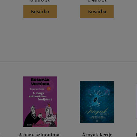
Kosárba
Kosárba
k
A nagy szinonima-
Árnyak kertje