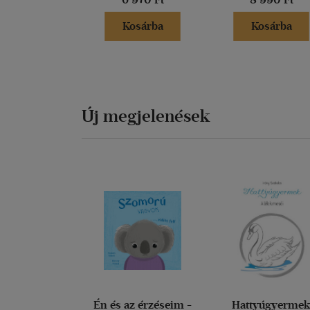
Kosárba
Kosárba
Új megjelenések
Én és az érzéseim -
Hattyúgyerme