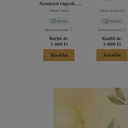
Szomorú vagyok...
vidíts fel!
Honor Head
Iványi Szabolcs
Könyv
Könyv
Árinformációk
Árinformációk
Borító ár:
Kiadói ár:
2 490 Ft
3 990 Ft
Kosárba
Kosárba