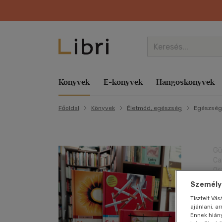
Könyvek
E-könyvek
Hangoskönyvek
Főoldal
Könyvek
Életmód, egészség
Egészsége
Kategóriák
Kategóriák
Kategóriák
Kategóriák
Zene
Aktuális akcióink
Kategóriák
Kategóriák
Kategóriák
Libri
Film
szerint
Család és szülők
Család és szülők
E-hangoskönyv
Család és szülők
Komolyzene
Lapozz bele az új tanévbe! Bolti és online
Család és szülők
Család és szülők
Törzsvásárlói Program
Nyelvkönyv,
Akció
Gyermek és 
Hob
Hob
Ezotéria
szótár, idegen
E-hangoskönyv
Életmód, egészség
Hangoskönyv
Egyéb áru, szolgáltatás
Könnyűzene
Minden második könyv ajándék Bolti és online
Egyéb áru, szolgáltatás
Életmód, egészség
Törzsvásárlói Kártya egyenlege
Animációs film
Hangosköny
Iro
Iro
Gü
nyelvű
Irodalom
Ca
Életmód, egészség
Életrajzok, visszaemlékezések
Életmód, egészség
Népzene
A kalandok a könyvespolcon kezdődnek Csak
Életmód, egészség
Életrajzok, visszaemlékezések
Libri Magazin
Bábfilm
Hangzóany
Kép
Kár
Gyermek és
Os
online
Gasztronómia
ifjúsági
Életrajzok, visszaemlékezések
Ezotéria
Életrajzok,
Nyelvtanulás
Életrajzok, visszaemlékezések
Ezotéria
Ajándékkártya
Családi
Hobbi, szab
Ker
Kép
Személyr
visszaemlékezések
Egyszerre könnyed, mégis komoly e-könyv akci
Család és
Művészet,
Ezotéria
Gasztronómia
Próza
Ezotéria
Folyóirat, újság
Események
Diafilm vegyesen
Irodalom
Lex
Ker
Tisztelt Vá
szülők
É
építészet
ajánlani, a
Ezotéria
Gasztronómia
Gyermek és ifjúsági
Spirituális zene
Gasztronómia
Gasztronómia
Libri Mini Polc
Dokumentumfilm
Játék
Műv
Műv
Ennek hián
Hobbi,
Lexikon,