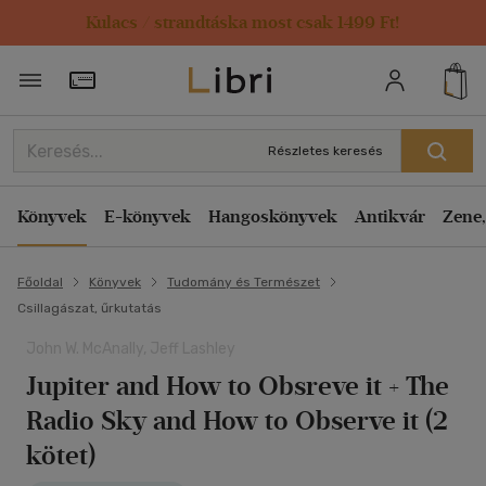
Kulacs / strandtáska most csak 1499 Ft!
Törzsvásárlói Kártya adatai
Részletes keresés
Könyvek
E-könyvek
Hangoskönyvek
Antikvár
Zene,
Főoldal
Könyvek
Tudomány és Természet
Csillagászat, űrkutatás
John W. McAnally, Jeff Lashley
Jupiter and How to Obsreve it + The
Radio Sky and How to Observe it (2
kötet)