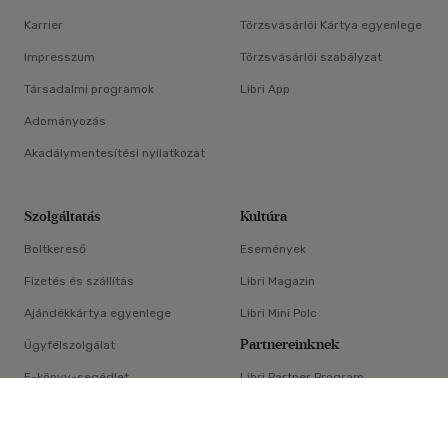
Karrier
Törzsvásárlói Kártya egyenlege
Impresszum
Törzsvásárlói szabályzat
Társadalmi programok
Libri App
Adományozás
Akadálymentesítési nyilatkozat
Szolgáltatás
Kultúra
Boltkereső
Események
Fizetés és szállítás
Libri Magazin
Ajándékkártya egyenlege
Libri Mini Polc
Partnereinknek
Ügyfélszolgálat
E-könyv-segédlet
Libri Partner Program
×
Elállási nyilatkozat
Médiaajánlat