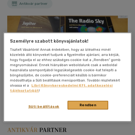
Antikvár partner
Személyre szabott könyvajánlatok!
Tisztelt Vásárlónk! Annak érdekében, hogy az ízléséhez minél
közelebb álló könyveket tudjunk a figyelmébe ajánlani, arra kérjük,
hogy fogadja el az ehhez szükséges cookie-kat a „Rendben” gomb
megnyomásával. Ennek hiányában weboldalunk csak a weboldal
használata szempontjából legszükségesebb cookie-kat telepíti a
böngészőjébe, de cookie-preferenciáit később is bármikor
módosíthatja a Süti beállítások menüpontban. További részletekért
olvassa el a
Libri Könyvkereskedelmi Kft. adatkezelési
tájékoztatóját
!
Kívánságlistához adom
Megosztom
Rendben
Süti beállítások
Springer
|
papír / puha kötés
|
453 oldal