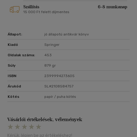
Szállítás
6-8 munkanap
15 000 Ft felett díjmentes
Állapot:
jó állapotú antikvár könyv
Kiadó
Springer
Oldalak száma:
453
Súly
879 gr
ISBN
2399994273605
Árukód
SL#2108584757
Kötés
papír / puha kötés
Vásárlói értékelések, vélemények
Kérjük, lépjen be az értékeléshez!