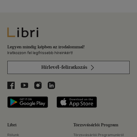
Libri
Legyen mindig képben az irodalommal!
Iratkozzon fel legfrissebb híreinkért!
Hírlevél-feliratkozás
Libri a Facebookon
Libri a Youtube-on
Libri az Instagramon
Libri a LinkedInen
Libri applikáció Szerezd meg: Google P
Libri applikáció 
Libri
Törzsvásárlói Program
Rólunk
Törzsvásárlói Programunkról