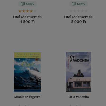
Rause
-
Joe Simpson
Könyv
Könyv
Utolsó ismert ár:
Utolsó ismert ár:
4 500 Ft
5 900 Ft
Álmok az Eigerről
Út a vadonba