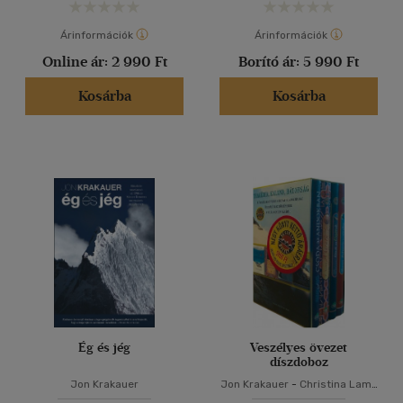
Árinformációk
Árinformációk
Online ár:
2 990 Ft
Borító ár:
5 990 Ft
Kosárba
Kosárba
Ég és jég
Veszélyes övezet
díszdoboz
Jon Krakauer
Jon Krakauer
-
Christina Lamb
-
Nando Parrado
-
Vince