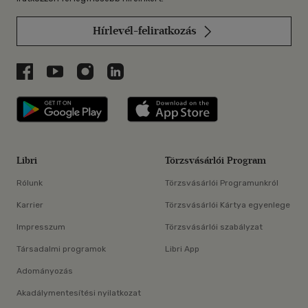
Hírlevél-feliratkozás
Libri a Facebookon
Libri a Youtube-on
Libri az Instagramon
Libri a LinkedInen
Libri applikáció Szerezd meg: Google P
Libri applikáció 
Libri
Törzsvásárlói Program
Rólunk
Törzsvásárlói Programunkról
Karrier
Törzsvásárlói Kártya egyenlege
Impresszum
Törzsvásárlói szabályzat
Társadalmi programok
Libri App
Adományozás
Akadálymentesítési nyilatkozat