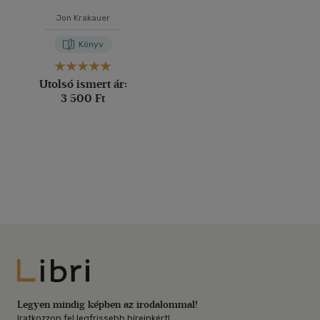
Jon Krakauer
Könyv
Utolsó ismert ár:
3 500 Ft
Libri
Legyen mindig képben az irodalommal!
Iratkozzon fel legfrissebb híreinkért!