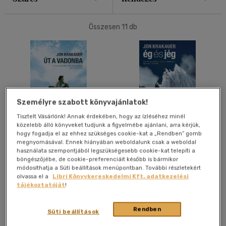
40 db / oldal
Összesen
11
db
Alkalmaz
Személyre szabott könyvajánlatok!
Tisztelt Vásárlónk! Annak érdekében, hogy az ízléséhez minél
közelebb álló könyveket tudjunk a figyelmébe ajánlani, arra kérjük,
hogy fogadja el az ehhez szükséges cookie-kat a „Rendben” gomb
Út a vadonba
Ég és jég - Személyes
megnyomásával. Ennek hiányában weboldalunk csak a weboldal
beszámoló az 1996-os
használata szempontjából legszükségesebb cookie-kat telepíti a
Mount Everest-i
Jon Krakauer
Jon Krakauer
böngészőjébe, de cookie-preferenciáit később is bármikor
hegymászó-tragédiáról
módosíthatja a Süti beállítások menüpontban. További részletekért
E-könyv
E-könyv
olvassa el a
Libri Könyvkereskedelmi Kft. adatkezelési
tájékoztatóját
!
Árinformációk
Árinformációk
Rendben
Süti beállítások
Online ár:
3 899 Ft
Online ár:
3 899 Ft