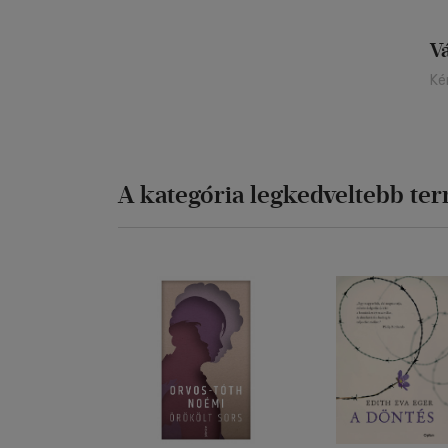
V
Ké
A kategória legkedveltebb te