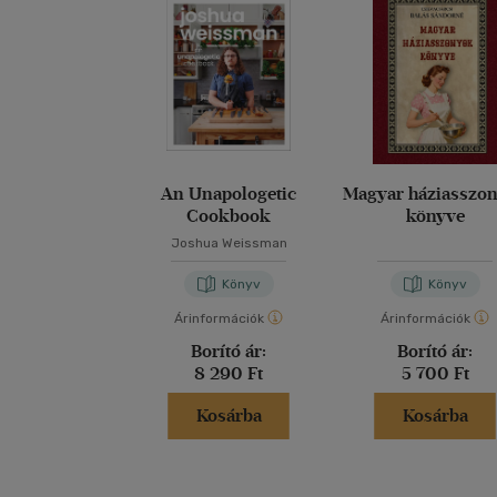
An Unapologetic
Magyar háziasszo
Cookbook
könyve
Joshua Weissman
Könyv
Könyv
Árinformációk
Árinformációk
Borító ár:
Borító ár:
8 290 Ft
5 700 Ft
Kosárba
Kosárba