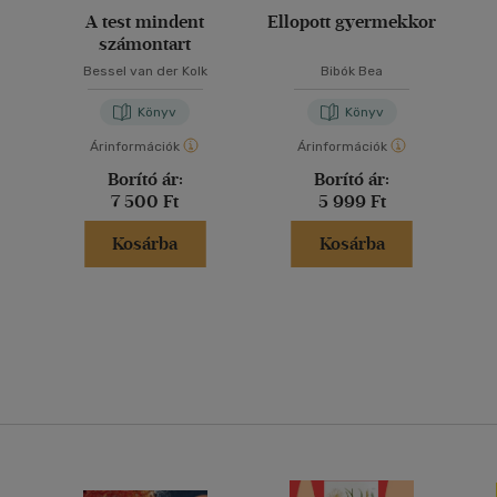
A test mindent
Ellopott gyermekkor
számontart
Bessel van der Kolk
Bibók Bea
Könyv
Könyv
Árinformációk
Árinformációk
Borító ár:
Borító ár:
7 500 Ft
5 999 Ft
Kosárba
Kosárba