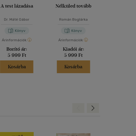
A test lázadása
Nélküled tovább
Elmélked
Dr. Máté Gábor
Román Boglárka
Marcus Aur
Könyv
Könyv
Kön
Árinformációk
Árinformációk
Árinformáci
Borító ár:
Kiadói ár:
Borító 
5 999 Ft
5 999 Ft
2 499 
Kosárba
Kosárba
Kosár
Hátra
Előre