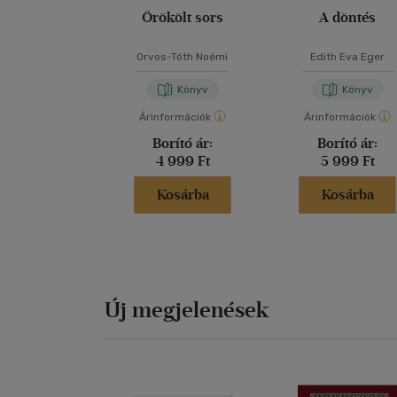
Örökölt sors
A döntés
Orvos-Tóth Noémi
Edith Eva Eger
Könyv
Könyv
Árinformációk
Árinformációk
Borító ár:
Borító ár:
4 999 Ft
5 999 Ft
Kosárba
Kosárba
Új megjelenések