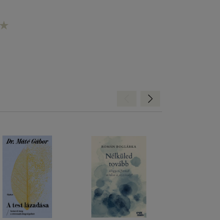
Hátra
Előre