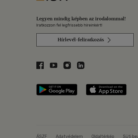
Legyen mindig képben az irodalommal!
Iratkozzon fel legfrissebb híreinkért!
Hírlevél-feliratkozás
Libri a Facebookon
Libri a Youtube-on
Libri az Instagramon
Libri a LinkedInen
Libri applikáció Szerezd m
Libri
ÁSZF
Adatvédelem
Oldaltérkép
Süti be