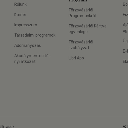
Rólunk
Bo
Törzsvásárlói
Karrier
Fi
Programunkról
Impresszum
Aj
Törzsvásárlói Kártya
eg
egyenlege
Társadalmi programok
Üg
Törzsvásárlói
Adományozás
szabályzat
E-
Akadálymentesítési
Libri App
nyilatkozat
El
eg: Google Play
 applikáció Letölthető az App Store-ból
állítások
© 