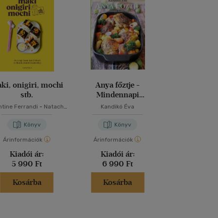
ki, onigiri, mochi
Anya főztje -
Mindmegette
stb.
Mindennapi
2026 - Gas
kedvenceink
Egészs
ntine Ferrandi
-
Natacha
Kandikó Éva
Kotchetkova
Könyv
Könyv
Kön
Árinformációk
Árinformációk
Árinformáci
Kiadói ár:
Kiadói ár:
Kiadói 
5 990 Ft
6 990 Ft
1 990 
Kosárba
Kosárba
Kosár