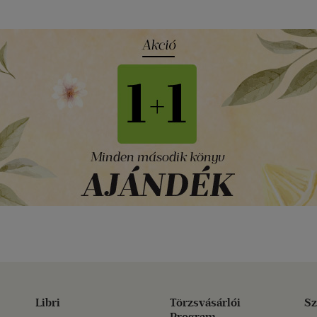
Libri
Törzsvásárlói
Sz
Program