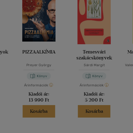
nyok
PIZZAALKÍMIA
Temesvári
Ma
szakácskönyvek
Preyer György
Sárdi Margit
Vale
Könyv
Könyv
Árinformációk
Árinformációk
Kiadói ár:
Kiadói ár:
13 990 Ft
5 200 Ft
Kosárba
Kosárba