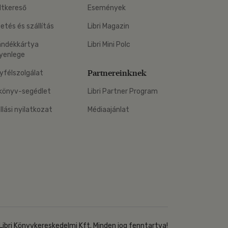
ltkereső
Események
zetés és szállítás
Libri Magazin
ándékkártya
Libri Mini Polc
yenlege
Partnereinknek
yfélszolgálat
könyv-segédlet
Libri Partner Program
állási nyilatkozat
Médiaajánlat
Libri Könyvkereskedelmi Kft. Minden jog fenntartva!