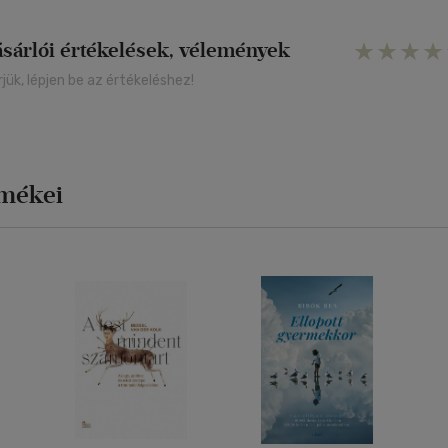
ásárlói értékelések, vélemények
rjük, lépjen be az értékeléshez!
rmékei