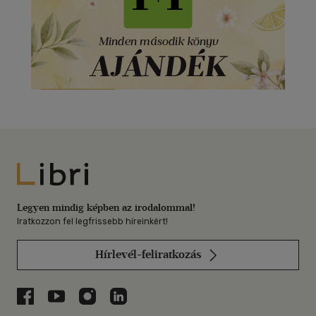
Libri
Legyen mindig képben az irodalommal!
Iratkozzon fel legfrissebb híreinkért!
Hírlevél-feliratkozás
Libri a Facebookon
Libri a Youtube-on
Libri az Instagramon
Libri a LinkedInen