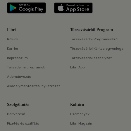
Libri applikáció Szerezd meg: Google P
Libri applikáció 
Libri
Törzsvásárlói Program
Rólunk
Törzsvásárlói Programunkról
Karrier
Törzsvásárlói Kártya egyenlege
Impresszum
Törzsvásárlói szabályzat
Társadalmi programok
Libri App
Adományozás
Akadálymentesítési nyilatkozat
Szolgáltatás
Kultúra
Boltkereső
Események
Fizetés és szállítás
Libri Magazin