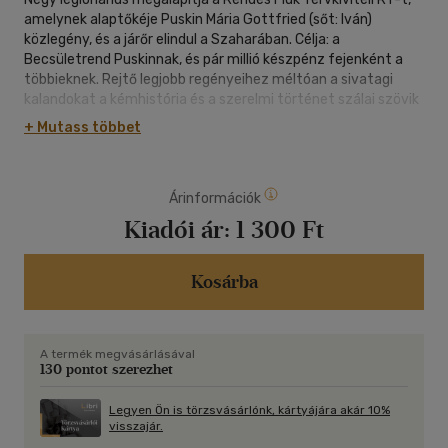
amelynek alaptőkéje Puskin Mária Gottfried (sőt: Iván)
közlegény, és a járőr elindul a Szaharában. Célja: a
Becsületrend Puskinnak, és pár millió készpénz fejenként a
többieknek. Rejtő legjobb regényeihez méltóan a sivatagi
kalandokat a kémhistória és a szerelmi történet szálai szövik
át.
+ Mutass többet
Árinformációk
Kiadói ár:
1 300 Ft
Kosárba
A termék megvásárlásával
130 pontot szerezhet
Legyen Ön is törzsvásárlónk, kártyájára akár 10%
visszajár.