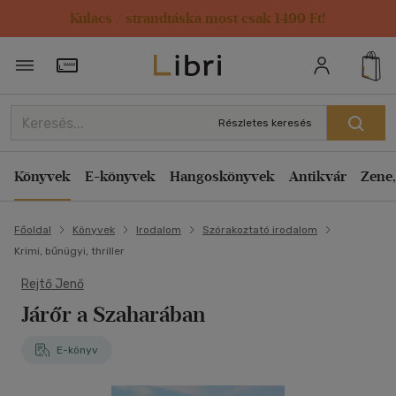
Kulacs / strandtáska most csak 1499 Ft!
Törzsvásárlói Kártya adatai
Részletes keresés
Könyvek
E-könyvek
Hangoskönyvek
Antikvár
Zene,
Főoldal
Könyvek
Irodalom
Szórakoztató irodalom
Krimi, bűnügyi, thriller
Rejtő Jenő
Járőr a Szaharában
E-könyv