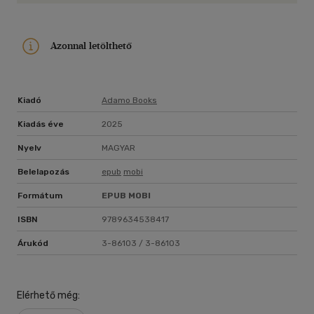
Azonnal letölthető
Kiadó
Adamo Books
Kiadás éve
2025
Nyelv
MAGYAR
Belelapozás
epub
mobi
Formátum
EPUB
MOBI
ISBN
9789634538417
Árukód
3-86103 / 3-86103
Elérhető még: