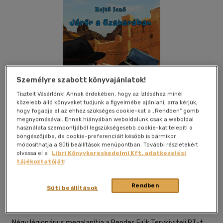
Személyre szabott könyvajánlatok!
Tisztelt Vásárlónk! Annak érdekében, hogy az ízléséhez minél
közelebb álló könyveket tudjunk a figyelmébe ajánlani, arra kérjük,
hogy fogadja el az ehhez szükséges cookie-kat a „Rendben” gomb
megnyomásával. Ennek hiányában weboldalunk csak a weboldal
használata szempontjából legszükségesebb cookie-kat telepíti a
böngészőjébe, de cookie-preferenciáit később is bármikor
módosíthatja a Süti beállítások menüpontban. További részletekért
olvassa el a
Libri Könyvkereskedelmi Kft. adatkezelési
tájékoztatóját
!
Beleolvasok
Kívánságlistához adom
Megosztom
Rendben
Süti beállítások
Adamo Books
|
2025
|
magyar nyelvű
Négy légionárius megalapítja a Rendes Fiúk Tervkiviteli RT-t,